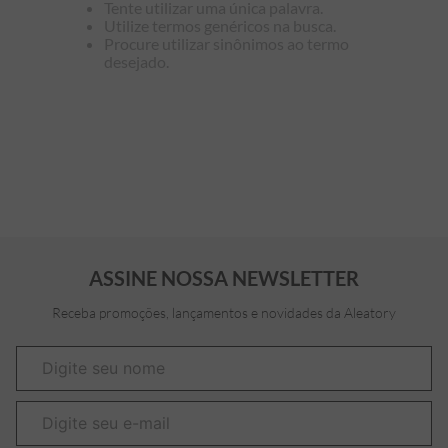
Tente utilizar uma única palavra.
Utilize termos genéricos na busca.
7
º
bermuda
Procure utilizar sinônimos ao termo
desejado.
8
º
manga longa
9
º
kids
10
º
piquet
ASSINE NOSSA NEWSLETTER
Receba promoções, lançamentos e novidades da Aleatory