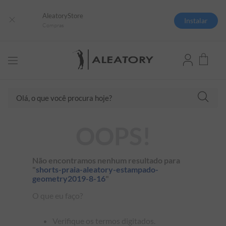
AleatoryStore
Instalar
Compras
Olá, o que você procura hoje?
TERMOS MAIS BUSCADOS
OOPS!
1
º
camisas polo
2
º
camiseta listrada
Não encontramos nenhum resultado para
"
shorts-praia-aleatory-estampado-
3
º
boné
geometry2019-8-16
"
4
º
camiseta
O que eu faço?
5
º
pima
Verifique os termos digitados.
6
º
jaqueta