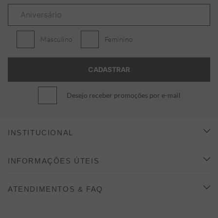
Masculino
Feminino
Desejo receber promoções por e-mail
INSTITUCIONAL
CONHEÇA A ALEATORY
INFORMAÇÕES ÚTEIS
INDICAÇÃO E DESCONTO
COMO COMPRAR
ATENDIMENTOS & FAQ
PRAZOS DE ENTREGA
FALE CONOSCO