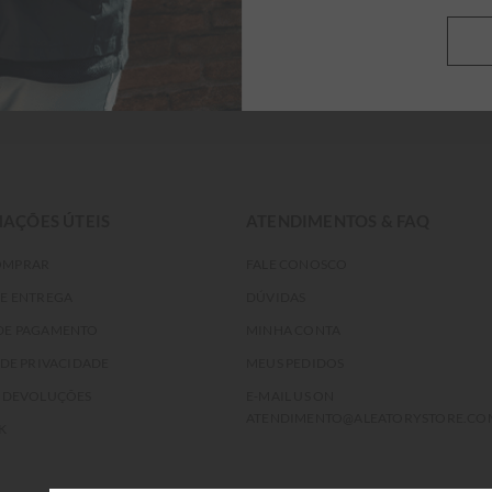
Desejo receber promoções por e-mail
AÇÕES ÚTEIS
ATENDIMENTOS & FAQ
OMPRAR
FALE CONOSCO
DE ENTREGA
DÚVIDAS
DE PAGAMENTO
MINHA CONTA
 DE PRIVACIDADE
MEUS PEDIDOS
E DEVOLUÇÕES
E-MAIL US ON
ATENDIMENTO@ALEATORYSTORE.CO
K