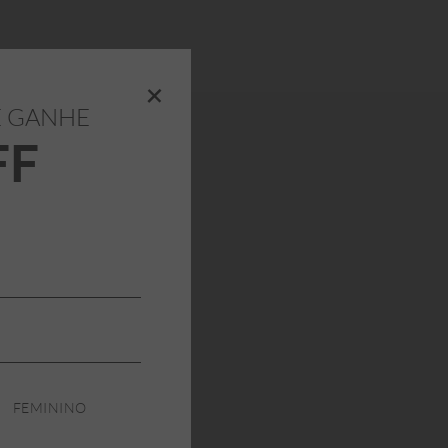
+
E GANHE
FF
FEMININO