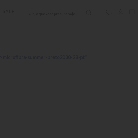
Olá, o que você procura hoje?
SALE
ry-microfibra-summer-preto2030-28-pt
"