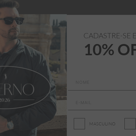
CADASTRE-SE 
10% O
ASSINE NOSSA NEWSLETTER
Receba promoções, lançamentos e novidades da Aleatory
Masculino
Feminino
MASCULINO