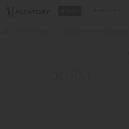
MASCULINO
NEW IN
shorts-praia-aleatory-microfibra-summer-preto2030-28-
OOPS!