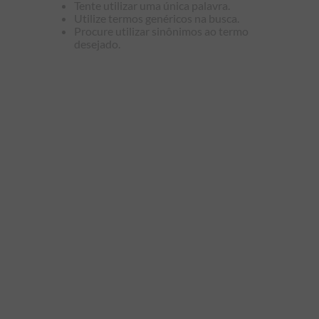
Tente utilizar uma única palavra.
9
º
manga longa
Utilize termos genéricos na busca.
Procure utilizar sinônimos ao termo
10
º
piquet
desejado.