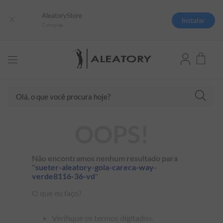
AleatoryStore
Instalar
Compras
TERMOS MAIS BUSCADOS
Olá, o que você procura hoje?
1
º
camisas polo
2
º
camiseta listrada
OOPS!
3
º
boné
4
º
camiseta
Não encontramos nenhum resultado para
5
º
pima
"
sueter-aleatory-gola-careca-way-
verde8116-36-vd
"
6
º
jaqueta
O que eu faço?
7
º
bermuda
8
º
kids
Verifique os termos digitados.