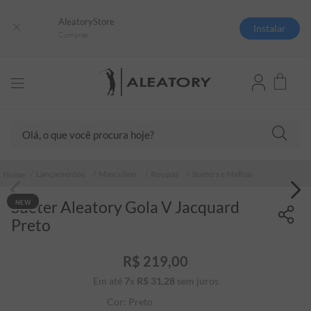
AleatoryStore
Instalar
Compras
Olá, o que você procura hoje?
TERMOS MAIS BUSCADOS
Lançamentos
Masculino
Roupas
Suéters e Malhas
1
º
camisas polo
Suéter Aleatory Gola V Jacquard
NEW
2
º
camiseta listrada
Preto
3
º
boné
4
º
camiseta
R$
219
,
00
Em até
7
x
R$
31
5
,
º
28
sem juros
pima
Cor:
Preto
6
º
jaqueta