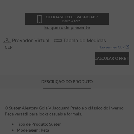
OFERTAS EXCLUSIVAS NO APP
Baixe Agora!
Eu quero de presente
Provador Virtual
Tabela de Medidas
CEP
Não sei meu CEP
CALCULAR O FRETE
DESCRIÇÃO DO PRODUTO
O Suéter Aleatory Gola V Jacquard Preto é o clássico do inverno.
Peça versátil para looks casuais e formais.
Tipo de Produto:
Suéter
Modelagem:
Reta