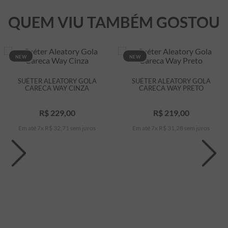
QUEM VIU TAMBÉM GOSTOU
NEW
NEW
SUÉTER ALEATORY GOLA
SUÉTER ALEATORY GOLA
CARECA WAY CINZA
CARECA WAY PRETO
R$
229
,
00
R$
219
,
00
Em até
7
x
R$
32
,
71
sem juros
Em até
7
x
R$
31
,
28
sem juros