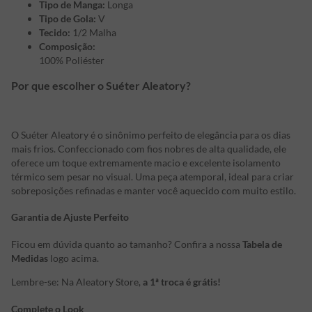
Tipo de Manga:
Longa
Tipo de Gola:
V
Tecido:
1/2 Malha
Composição:
100% Poliéster
Por que escolher o Suéter Aleatory?
O Suéter Aleatory é o sinônimo perfeito de elegância para os dias
mais frios. Confeccionado com fios nobres de alta qualidade, ele
oferece um toque extremamente macio e excelente isolamento
térmico sem pesar no visual. Uma peça atemporal, ideal para criar
sobreposições refinadas e manter você aquecido com muito estilo.
Garantia de Ajuste Perfeito
Ficou em dúvida quanto ao tamanho? Confira a nossa
Tabela de
Medidas
logo acima.
Lembre-se: Na Aleatory Store,
a 1ª troca é grátis!
Complete o Look