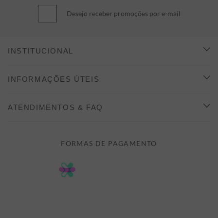
Desejo receber promoções por e-mail
INSTITUCIONAL
CONHEÇA A ALEATORY
INFORMAÇÕES ÚTEIS
INDICAÇÃO E DESCONTO
COMO COMPRAR
ATENDIMENTOS & FAQ
PRAZOS DE ENTREGA
FALE CONOSCO
FORMAS DE PAGAMENTO
FORMAS DE PAGAMENTO
DÚVIDAS
POLÍTICA DE PRIVACIDADE
MINHA CONTA
TROCAS E DEVOLUÇÕES
MEUS PEDIDOS
CASHBACK
E-MAIL US ON 

ATENDIMENTO@ALEATORYSTORE.COM.BR