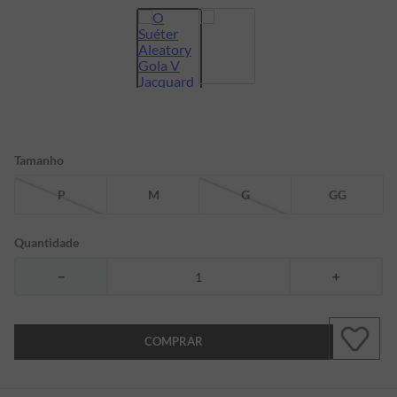
7
º
bermuda
8
º
manga longa
9
º
kids
10
º
piquet
Tamanho
P
M
G
GG
Quantidade
－
＋
COMPRAR