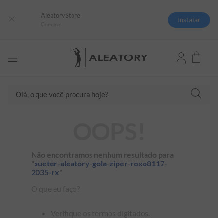
AleatoryStore
Instalar
Compras
Olá, o que você procura hoje?
TERMOS MAIS BUSCADOS
OOPS!
1
º
camisas polo
2
º
camiseta listrada
Não encontramos nenhum resultado para
"
sueter-aleatory-gola-ziper-roxo8117-
3
º
boné
2035-rx
"
4
º
camiseta
O que eu faço?
5
º
jaqueta
Verifique os termos digitados.
6
º
pima