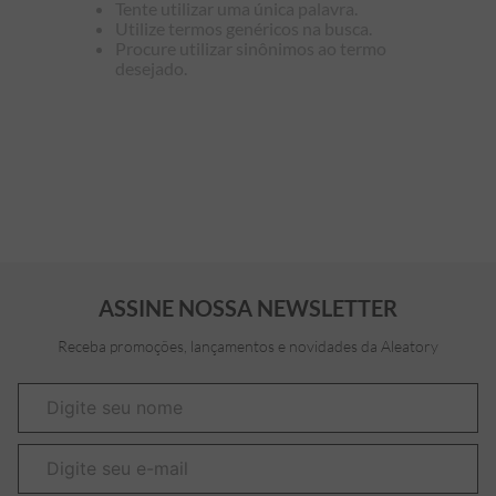
Tente utilizar uma única palavra.
Utilize termos genéricos na busca.
7
º
bermuda
Procure utilizar sinônimos ao termo
desejado.
8
º
kids
9
º
manga longa
10
º
piquet
ASSINE NOSSA NEWSLETTER
Receba promoções, lançamentos e novidades da Aleatory