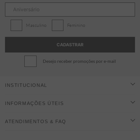
Masculino
Feminino
Desejo receber promoções por e-mail
INSTITUCIONAL
CONHEÇA A ALEATORY
INFORMAÇÕES ÚTEIS
INDICAÇÃO E DESCONTO
COMO COMPRAR
ATENDIMENTOS & FAQ
PRAZOS DE ENTREGA
FALE CONOSCO