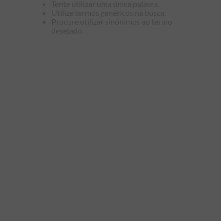
Tente utilizar uma única palavra.
9
º
kids
Utilize termos genéricos na busca.
Procure utilizar sinônimos ao termo
10
º
piquet
desejado.