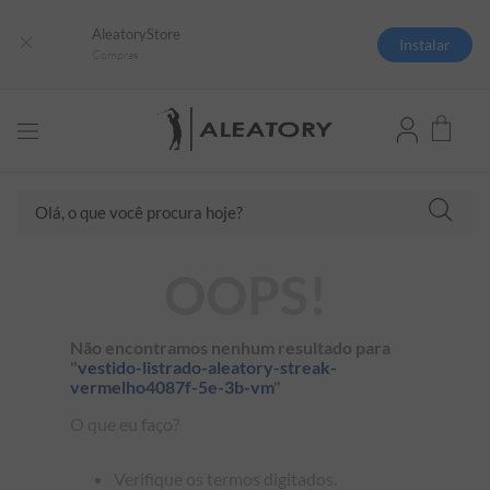
AleatoryStore
Instalar
Compras
TERMOS MAIS BUSCADOS
Olá, o que você procura hoje?
1
º
camisas polo
2
º
camiseta listrada
OOPS!
3
º
boné
4
º
camiseta
Não encontramos nenhum resultado para
5
º
pima
"
vestido-listrado-aleatory-streak-
vermelho4087f-5e-3b-vm
"
6
º
jaqueta
O que eu faço?
7
º
bermuda
8
º
manga longa
Verifique os termos digitados.