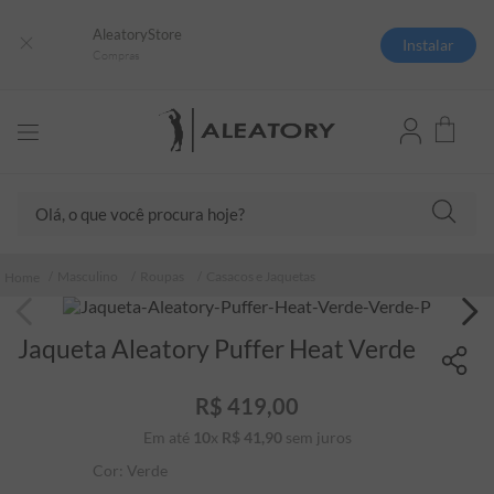
AleatoryStore
Instalar
Compras
Olá, o que você procura hoje?
TERMOS MAIS BUSCADOS
Masculino
Roupas
Casacos e Jaquetas
1
º
camisas polo
2
º
camiseta listrada
Jaqueta Aleatory Puffer Heat Verde
3
º
boné
R$
419
,
00
4
º
camiseta
Em até
10
x
R$
41
,
90
sem juros
5
º
pima
Cor:
Verde
6
º
jaqueta