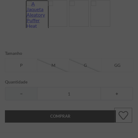
7
º
bermuda
8
º
manga longa
9
º
kids
10
º
piquet
Tamanho
P
M
G
GG
Quantidade
－
＋
COMPRAR