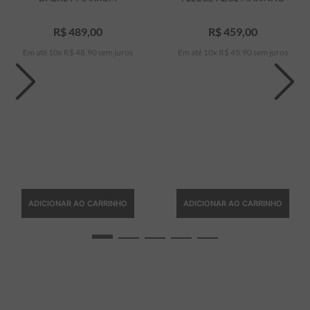
R$
489
,
00
R$
459
,
00
Em até
10
x
R$
48
,
90
sem juros
Em até
10
x
R$
45
,
90
sem juros
ADICIONAR AO CARRINHO
ADICIONAR AO CARRINHO