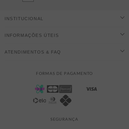
INSTITUCIONAL
CONHEÇA A ALEATORY
INFORMAÇÕES ÚTEIS
INDICAÇÃO E DESCONTO
COMO COMPRAR
ATENDIMENTOS & FAQ
PRAZOS DE ENTREGA
FALE CONOSCO
FORMAS DE PAGAMENTO
FORMAS DE PAGAMENTO
DÚVIDAS
POLÍTICA DE PRIVACIDADE
MINHA CONTA
TROCAS E DEVOLUÇÕES
MEUS PEDIDOS
CASHBACK
E-MAIL US ON 

ATENDIMENTO@ALEATORYSTORE.COM.BR
SEGURANÇA