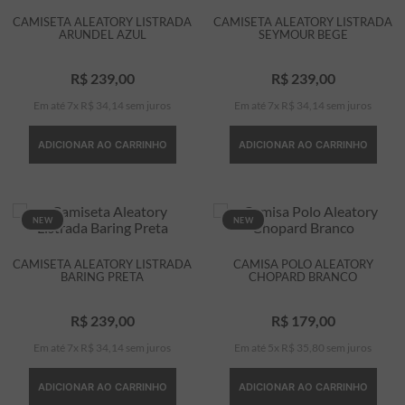
CAMISETA ALEATORY LISTRADA
CAMISETA ALEATORY LISTRADA
ARUNDEL AZUL
SEYMOUR BEGE
R$
239
,
00
R$
239
,
00
Em até
7
x
R$
34
,
14
sem juros
Em até
7
x
R$
34
,
14
sem juros
ADICIONAR AO CARRINHO
ADICIONAR AO CARRINHO
NEW
NEW
CAMISETA ALEATORY LISTRADA
CAMISA POLO ALEATORY
BARING PRETA
CHOPARD BRANCO
R$
239
,
00
R$
179
,
00
Em até
7
x
R$
34
,
14
sem juros
Em até
5
x
R$
35
,
80
sem juros
ADICIONAR AO CARRINHO
ADICIONAR AO CARRINHO