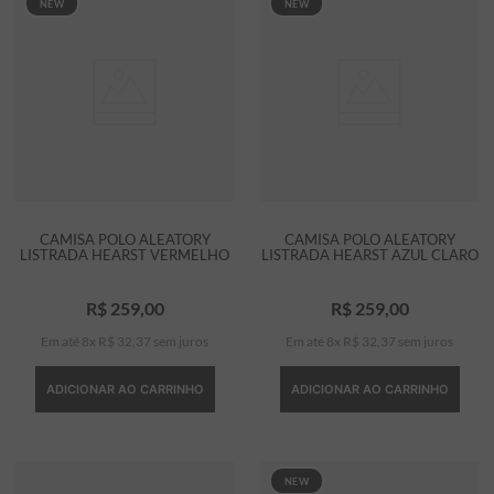
NEW
NEW
CAMISA POLO ALEATORY
CAMISA POLO ALEATORY
LISTRADA HEARST VERMELHO
LISTRADA HEARST AZUL CLARO
R$
259
,
00
R$
259
,
00
Em até
8
x
R$
32
,
37
sem juros
Em até
8
x
R$
32
,
37
sem juros
ADICIONAR AO CARRINHO
ADICIONAR AO CARRINHO
NEW