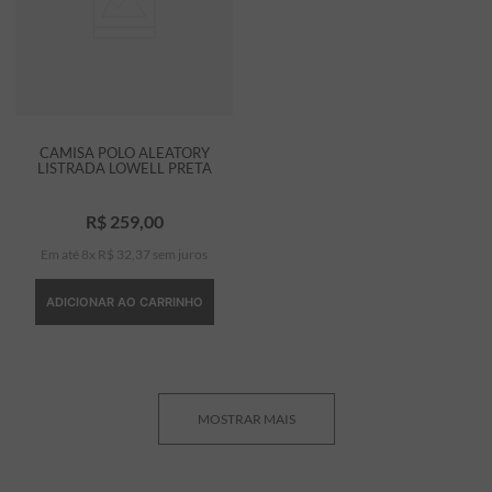
CAMISA POLO ALEATORY
LISTRADA LOWELL PRETA
R$
259
,
00
Em até
8
x
R$
32
,
37
sem juros
ADICIONAR AO CARRINHO
MOSTRAR MAIS