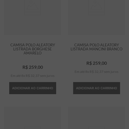
CAMISA POLO ALEATORY
CAMISA POLO ALEATORY
LISTRADA BORGHESE
LISTRADA MANCINI BRANCO
AMARELO
R$
259
,
00
R$
259
,
00
Em até
8
x
R$
32
,
37
sem juros
Em até
8
x
R$
32
,
37
sem juros
ADICIONAR AO CARRINHO
ADICIONAR AO CARRINHO