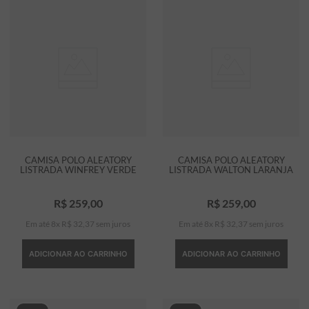
CAMISA POLO ALEATORY
CAMISA POLO ALEATORY
LISTRADA WINFREY VERDE
LISTRADA WALTON LARANJA
R$
259
,
00
R$
259
,
00
Em até
8
x
R$
32
,
37
sem juros
Em até
8
x
R$
32
,
37
sem juros
ADICIONAR AO CARRINHO
ADICIONAR AO CARRINHO