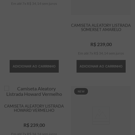
Em até
7
x
R$
34
,
14
sem juros
CAMISETA ALEATORY LISTRADA
SOMERSET AMARELO
R$
239
,
00
Em até
7
x
R$
34
,
14
sem juros
ADICIONAR AO CARRINHO
ADICIONAR AO CARRINHO
NEW
CAMISETA ALEATORY LISTRADA
HOWARD VERMELHO
R$
239
,
00
Em até
7
x
R$
34
,
14
sem juros