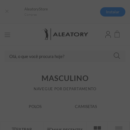
AleatoryStore
Instalar
Compras
Olá, o que você procura hoje?
TERMOS MAIS BUSCADOS
MASCULINO
1
º
camisas polo
2
º
camiseta listrada
NAVEGUE POR DEPARTAMENTO
3
º
boné
POLOS
CAMISETAS
4
º
camiseta
5
º
pima
6
º
jaqueta
FILTRAR
MAIS RECENTES