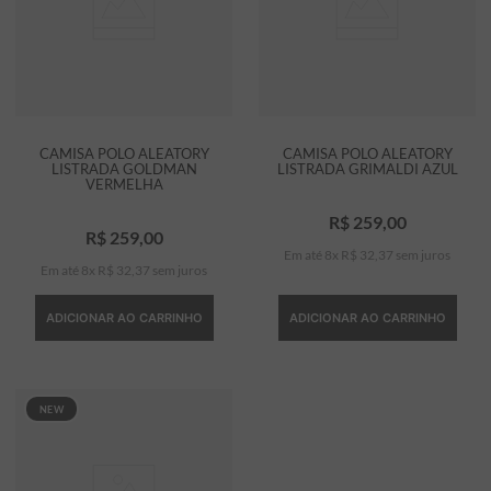
CAMISA POLO ALEATORY
CAMISA POLO ALEATORY
LISTRADA GOLDMAN
LISTRADA GRIMALDI AZUL
VERMELHA
R$
259
,
00
R$
259
,
00
Em até
8
x
R$
32
,
37
sem juros
Em até
8
x
R$
32
,
37
sem juros
ADICIONAR AO CARRINHO
ADICIONAR AO CARRINHO
NEW