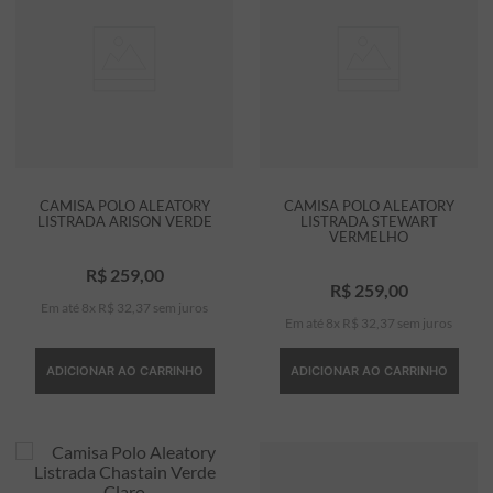
CAMISA POLO ALEATORY
CAMISA POLO ALEATORY
LISTRADA ARISON VERDE
LISTRADA STEWART
VERMELHO
R$
259
,
00
R$
259
,
00
Em até
8
x
R$
32
,
37
sem juros
Em até
8
x
R$
32
,
37
sem juros
ADICIONAR AO CARRINHO
ADICIONAR AO CARRINHO