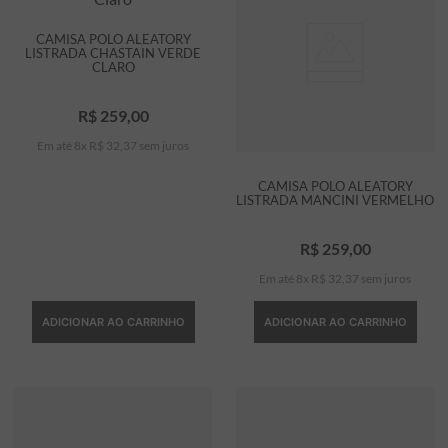
CAMISA POLO ALEATORY
LISTRADA CHASTAIN VERDE
CLARO
R$
259
,
00
Em até
8
x
R$
32
,
37
sem juros
CAMISA POLO ALEATORY
LISTRADA MANCINI VERMELHO
R$
259
,
00
Em até
8
x
R$
32
,
37
sem juros
ADICIONAR AO CARRINHO
ADICIONAR AO CARRINHO