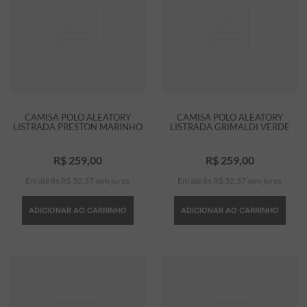
CAMISA POLO ALEATORY
CAMISA POLO ALEATORY
LISTRADA PRESTON MARINHO
LISTRADA GRIMALDI VERDE
R$
259
,
00
R$
259
,
00
Em até
8
x
R$
32
,
37
sem juros
Em até
8
x
R$
32
,
37
sem juros
ADICIONAR AO CARRINHO
ADICIONAR AO CARRINHO