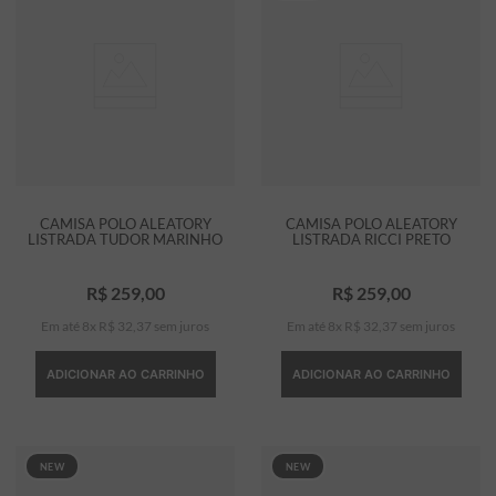
CAMISA POLO ALEATORY
CAMISA POLO ALEATORY
LISTRADA TUDOR MARINHO
LISTRADA RICCI PRETO
R$
259
,
00
R$
259
,
00
Em até
8
x
R$
32
,
37
sem juros
Em até
8
x
R$
32
,
37
sem juros
ADICIONAR AO CARRINHO
ADICIONAR AO CARRINHO
NEW
NEW