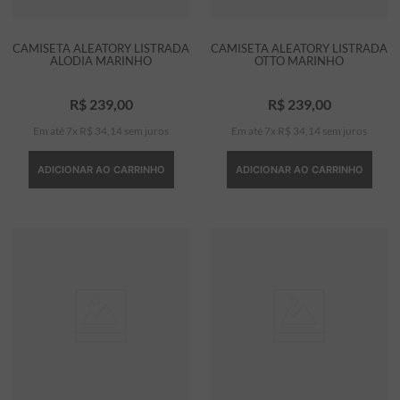
CAMISETA ALEATORY LISTRADA
CAMISETA ALEATORY LISTRADA
ALODIA MARINHO
OTTO MARINHO
R$
239
,
00
R$
239
,
00
Em até
7
x
R$
34
,
14
sem juros
Em até
7
x
R$
34
,
14
sem juros
ADICIONAR AO CARRINHO
ADICIONAR AO CARRINHO