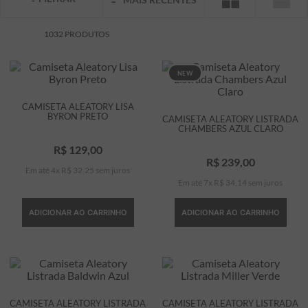
7
º
bermuda
1032
PRODUTOS
8
º
manga longa
9
º
kids
NEW
10
º
piquet
CAMISETA ALEATORY LISA
BYRON PRETO
CAMISETA ALEATORY LISTRADA
CHAMBERS AZUL CLARO
R$
129
,
00
R$
239
,
00
Em até
4
x
R$
32
,
25
sem juros
Em até
7
x
R$
34
,
14
sem juros
ADICIONAR AO CARRINHO
ADICIONAR AO CARRINHO
CAMISETA ALEATORY LISTRADA
CAMISETA ALEATORY LISTRADA