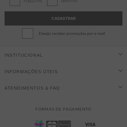
Masculino
Feminino
Desejo receber promoções por e-mail
INSTITUCIONAL
CONHEÇA A ALEATORY
INFORMAÇÕES ÚTEIS
INDICAÇÃO E DESCONTO
COMO COMPRAR
ATENDIMENTOS & FAQ
PRAZOS DE ENTREGA
FALE CONOSCO
FORMAS DE PAGAMENTO
FORMAS DE PAGAMENTO
DÚVIDAS
POLÍTICA DE PRIVACIDADE
MINHA CONTA