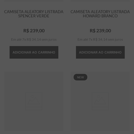
CAMISETA ALEATORY LISTRADA
CAMISETA ALEATORY LISTRADA
SPENCER VERDE
HOWARD BRANCO
R$
239
,
00
R$
239
,
00
Em até
7
x
R$
34
,
14
sem juros
Em até
7
x
R$
34
,
14
sem juros
ADICIONAR AO CARRINHO
ADICIONAR AO CARRINHO
NEW