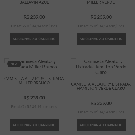
BALDWIN AZUL
MILLER VERDE
R$
239
,
00
R$
239
,
00
Em até
7
x
R$
34
,
14
sem juros
Em até
7
x
R$
34
,
14
sem juros
ADICIONAR AO CARRINHO
ADICIONAR AO CARRINHO
NEW
CAMISETA ALEATORY LISTRADA
MILLER BRANCO
CAMISETA ALEATORY LISTRADA
HAMILTON VERDE CLARO
R$
239
,
00
R$
239
,
00
Em até
7
x
R$
34
,
14
sem juros
Em até
7
x
R$
34
,
14
sem juros
ADICIONAR AO CARRINHO
ADICIONAR AO CARRINHO