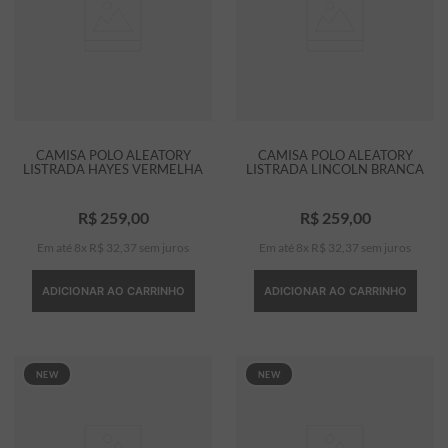
CAMISA POLO ALEATORY
CAMISA POLO ALEATORY
LISTRADA HAYES VERMELHA
LISTRADA LINCOLN BRANCA
R$
259
,
00
R$
259
,
00
Em até
8
x
R$
32
,
37
sem juros
Em até
8
x
R$
32
,
37
sem juros
ADICIONAR AO CARRINHO
ADICIONAR AO CARRINHO
NEW
NEW