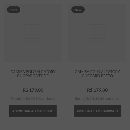
NEW
NEW
CAMISA POLO ALEATORY
CAMISA POLO ALEATORY
CHOPARD VERDE
CHOPARD PRETO
R$
179
,
00
R$
179
,
00
Em até
5
x
R$
35
,
80
sem juros
Em até
5
x
R$
35
,
80
sem juros
ADICIONAR AO CARRINHO
ADICIONAR AO CARRINHO