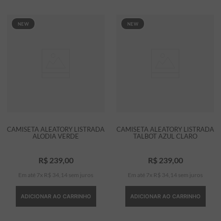
NEW
NEW
CAMISETA ALEATORY LISTRADA
CAMISETA ALEATORY LISTRADA
ALODIA VERDE
TALBOT AZUL CLARO
R$
239
,
00
R$
239
,
00
Em até
7
x
R$
34
,
14
sem juros
Em até
7
x
R$
34
,
14
sem juros
ADICIONAR AO CARRINHO
ADICIONAR AO CARRINHO