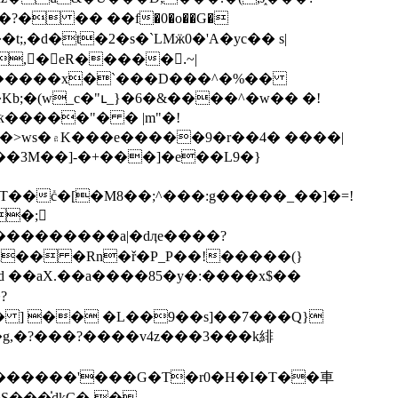
,�eR�����.ً~|
Kb;�(w_c�"ւ_}�6�&����^�w�� �!
���3M��]-�+���]�e��L9�}
�� �Rn�ř�P_P��ǃ�����(}
 ��aX.��a���� 85�y�:����x$��

g,�?���?����v4z���3���k緋
�\������'���G�T�r0�H�I�T��⾞
S���̍dkC�-�