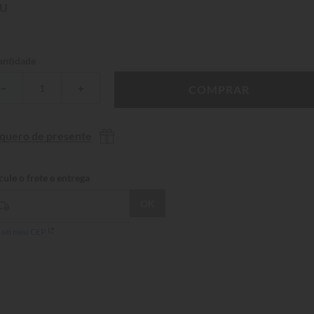
U
ntidade
－
＋
COMPRAR
 quero de presente
 sei meu CEP