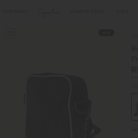
Signature
FEMININO
CAMISA POLO
KIDS
TERMOS MAIS BUSCADOS
NEW
1
º
camisas polo
2
º
camiseta listrada
Bo
P
3
º
boné
R
4
º
jaqueta
Em
5
º
camiseta
Co
6
º
pima
7
º
bermuda
8
º
kids
9
º
manga longa
10
º
piquet