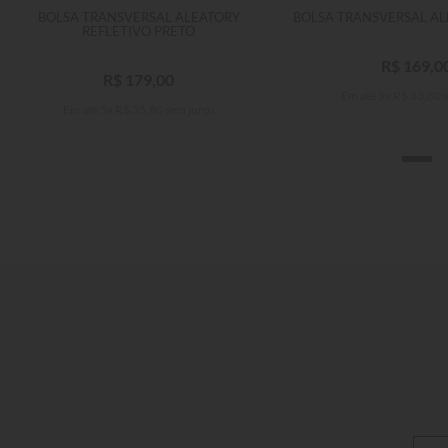
BOLSA TRANSVERSAL ALEATORY
BOLSA TRANSVERSAL AL
REFLETIVO PRETO
R$
169
,
0
R$
179
,
00
Em até
5
x
R$
33
,
80
s
Em até
5
x
R$
35
,
80
sem juros
ÚLTIMO VISITADO
U
Único
ADICIONAR AO CARRINHO
ADICIONAR AO 