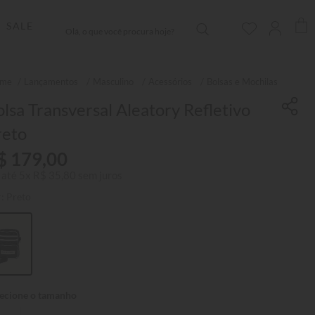
Olá, o que você procura hoje?
SALE
Lançamentos
Masculino
Acessórios
Bolsas e Mochilas
lsa Transversal Aleatory Refletivo
reto
$
179
,
00
 até
5
x
R$
35
,
80
sem juros
r:
Preto