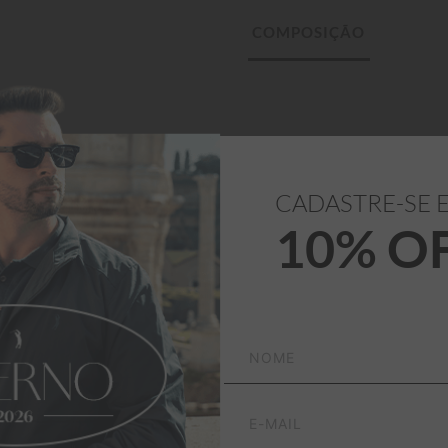
etivo Preto. Uma peça 
CADASTRE-SE 
10% O