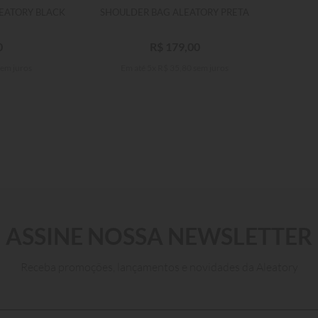
EATORY BLACK
SHOULDER BAG ALEATORY PRETA
0
R$
179
,
00
em juros
Em até
5
x
R$
35
,
80
sem juros
Único
CARRINHO
ADICIONAR AO CARRINHO
ASSINE NOSSA NEWSLETTER
Receba promoções, lançamentos e novidades da Aleatory