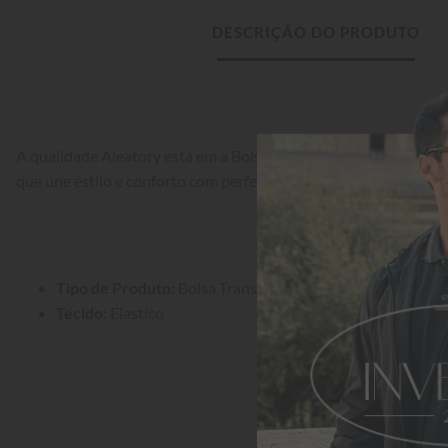
DESCRIÇÃO DO PRODUTO
A qualidade Aleatory está em a Bolsa Transversal Aleatory Refl
que une estilo e conforto com perfeição.
Tipo de Produto:
 Bolsa Transversal
Tecido:
 Elastico