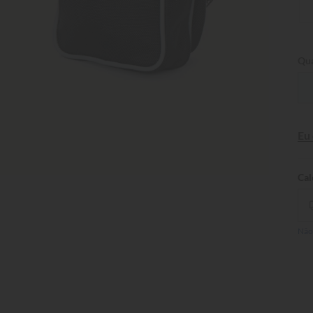
Qua
Eu
Não