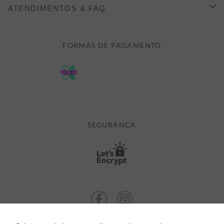
COMO COMPRAR
ATENDIMENTOS & FAQ
PRAZOS DE ENTREGA
FALE CONOSCO
FORMAS DE PAGAMENTO
FORMAS DE PAGAMENTO
DÚVIDAS
POLÍTICA DE PRIVACIDADE
MINHA CONTA
TROCAS E DEVOLUÇÕES
MEUS PEDIDOS
CASHBACK
E-MAIL US ON 

ATENDIMENTO@ALEATORYSTORE.COM.BR
SEGURANÇA