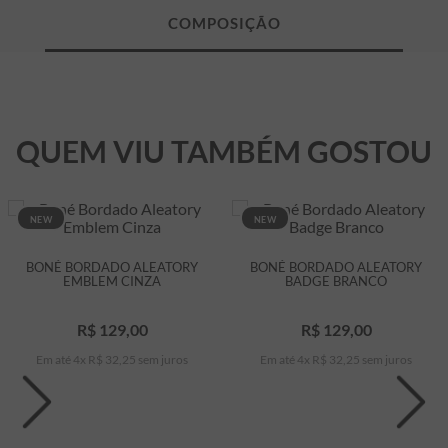
QUEM VIU TAMBÉM GOSTOU
NEW
NEW
BONÉ BORDADO ALEATORY
BONÉ BORDADO ALEATORY
EMBLEM CINZA
BADGE BRANCO
R$
129
,
00
R$
129
,
00
Em até
4
x
R$
32
,
25
sem juros
Em até
4
x
R$
32
,
25
sem juros