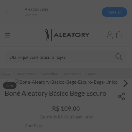
AleatoryStore
Instalar
Compras
Olá, o que você procura hoje?
TERMOS MAIS BUSCADOS
Lançamentos
Masculino
Acessórios
Bonés
1
º
camisas polo
NEW
2
º
camiseta listrada
Boné Aleatory Básico Bege Escuro
3
º
boné
R$
109
,
00
4
º
camiseta
Em até
3
x
R$
36
,
33
sem juros
5
º
pima
Cor:
Bege
6
º
jaqueta