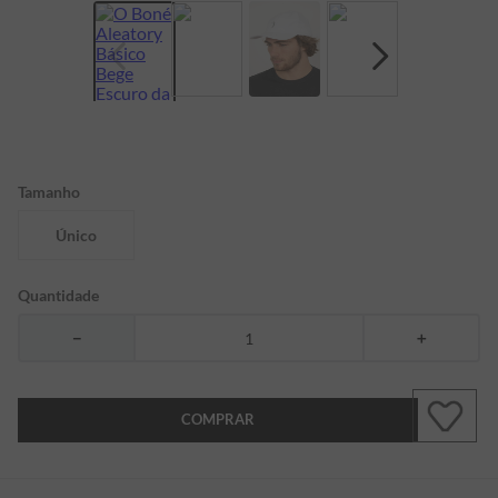
7
º
bermuda
8
º
manga longa
9
º
kids
10
º
piquet
Tamanho
Único
Quantidade
－
＋
COMPRAR