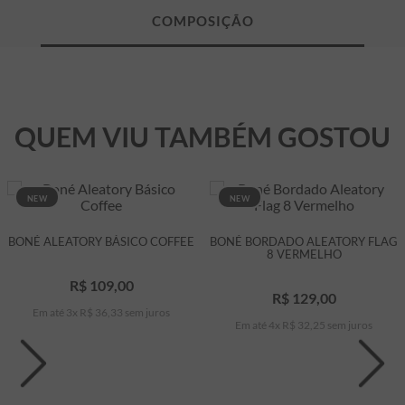
QUEM VIU TAMBÉM GOSTOU
NEW
NEW
BONÉ ALEATORY BÁSICO COFFEE
BONÉ BORDADO ALEATORY FLAG
8 VERMELHO
R$
109
,
00
R$
129
,
00
Em até
3
x
R$
36
,
33
sem juros
Em até
4
x
R$
32
,
25
sem juros