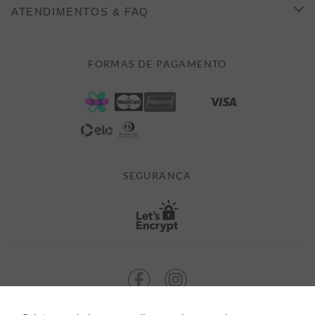
COMO COMPRAR
ATENDIMENTOS & FAQ
PRAZOS DE ENTREGA
FALE CONOSCO
FORMAS DE PAGAMENTO
FORMAS DE PAGAMENTO
DÚVIDAS
POLÍTICA DE PRIVACIDADE
MINHA CONTA
TROCAS E DEVOLUÇÕES
MEUS PEDIDOS
CASHBACK
E-MAIL US ON 

ATENDIMENTO@ALEATORYSTORE.COM.BR
SEGURANÇA