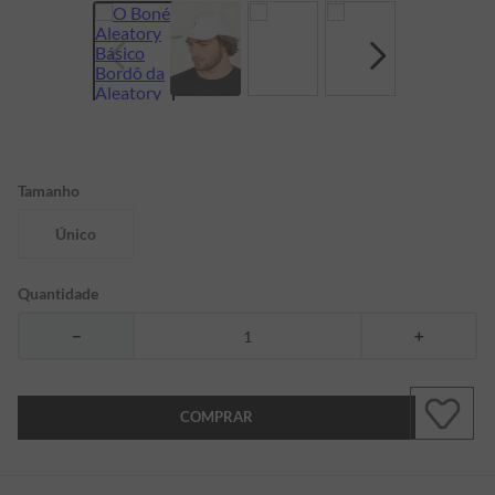
7
º
bermuda
8
º
kids
9
º
manga longa
10
º
piquet
Tamanho
Único
Quantidade
－
＋
COMPRAR