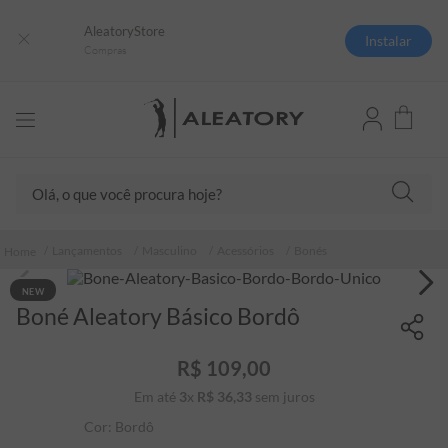
AleatoryStore
Instalar
Compras
Olá, o que você procura hoje?
TERMOS MAIS BUSCADOS
Lançamentos
Masculino
Acessórios
Bonés
1
º
camisas polo
NEW
2
º
camiseta listrada
Boné Aleatory Básico Bordô
3
º
boné
R$
109
,
00
4
º
camiseta
Em até
3
x
R$
36
,
33
sem juros
5
º
pima
Cor:
Bordô
6
º
jaqueta