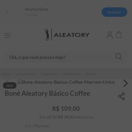
AleatoryStore
Instalar
Compras
Olá, o que você procura hoje?
TERMOS MAIS BUSCADOS
Lançamentos
Masculino
Acessórios
Bonés
1
º
camisas polo
NEW
2
º
camiseta listrada
Boné Aleatory Básico Coffee
3
º
boné
R$
109
,
00
4
º
jaqueta
Em até
3
x
R$
36
,
33
sem juros
5
º
camiseta
Cor:
Marrom
6
º
pima