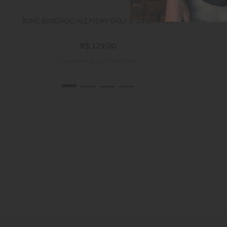
BONÉ BORDADO ALEATORY GOLF BALL BRANCO
R$
129
,
00
Em até
4
x
R$
32
,
25
sem juros