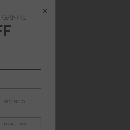
+
E GANHE
FF
FEMININO
CADASTRAR