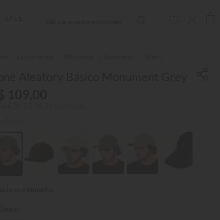
Olá, o que você procura hoje?
SALE
Lançamentos
Masculino
Acessórios
Bonés
oné Aleatory Básico Monument Grey
$
109
,
00
 até
3
x
R$
36
,
33
sem juros
r:
Cinza
Único