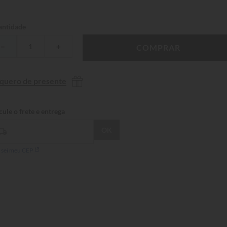
ntidade
－
＋
COMPRAR
 quero de presente
 sei meu CEP