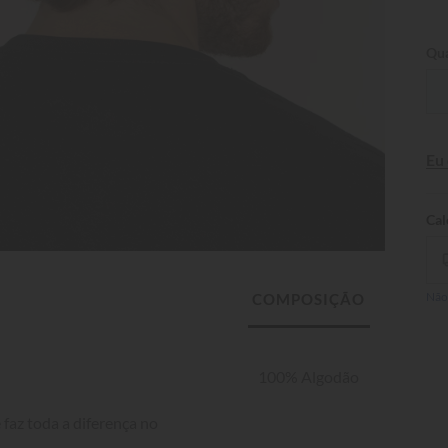
Qua
Eu
Não
100% Algodão
az toda a diferença no 