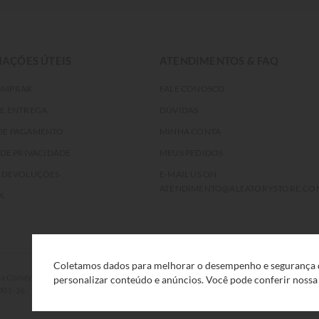
AÇÕES ÚTEIS
ATENDIMENTOS & FAQ
OMPRAR
FALE CONOSCO
DE ENTREGA
DÚVIDAS
DE PAGAMENTO
MINHA CONTA
 DE PRIVACIDADE
MEUS PEDIDOS
E DEVOLUÇÕES
E-MAIL US ON
ATENDIMENTO@ALEATORYSTORE.CO
K
Coletamos dados para melhorar o desempenho e segurança d
rcio Eletrônico e Serviços Ltda, com sede na Rua F, nº 329, LT12 QDXI
personalizar conteúdo e anúncios. Você pode conferir noss
0001-36