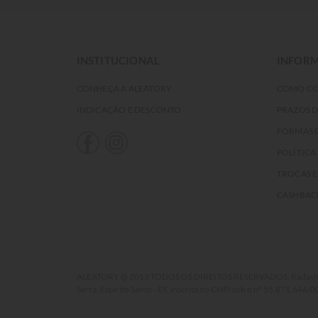
INSTITUCIONAL
INFORM
CONHEÇA A ALEATORY
COMO C
INDICAÇÃO E DESCONTO
PRAZOS 
FORMAS 
POLÍTICA
TROCAS 
CASHBAC
ALEATORY @ 2013 TODOS OS DIREITOS RESERVADOS. Radasha Comé
Serra, Espírito Santo - ES, inscrita no CNPJ sob o nº 55.871.646/