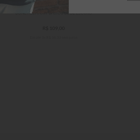
BONÉ ALEATORY BÁSICO BEGE ESCURO
R$
109
,
00
Em até
3
x
R$
36
,
33
sem juros