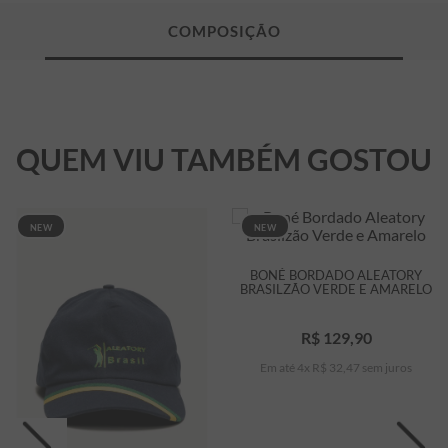
QUEM VIU TAMBÉM GOSTOU
NEW
NEW
BONÉ BORDADO ALEATORY
BRASILZÃO VERDE E AMARELO
R$
129
,
90
Em até
4
x
R$
32
,
47
sem juros