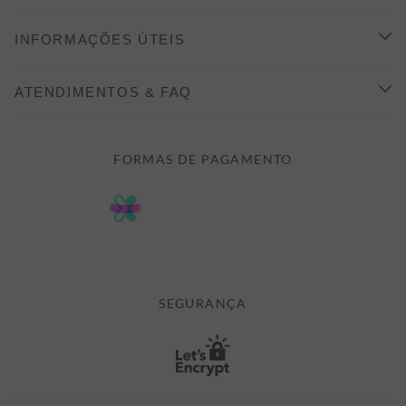
CONHEÇA A ALEATORY
INFORMAÇÕES ÚTEIS
INDICAÇÃO E DESCONTO
COMO COMPRAR
ATENDIMENTOS & FAQ
PRAZOS DE ENTREGA
FALE CONOSCO
FORMAS DE PAGAMENTO
FORMAS DE PAGAMENTO
DÚVIDAS
POLÍTICA DE PRIVACIDADE
MINHA CONTA
TROCAS E DEVOLUÇÕES
MEUS PEDIDOS
CASHBACK
E-MAIL US ON 

ATENDIMENTO@ALEATORYSTORE.COM.BR
SEGURANÇA