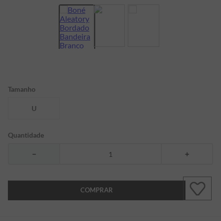
7
º
bermuda
8
º
kids
9
º
manga longa
10
º
piquet
Tamanho
U
Quantidade
－
＋
COMPRAR