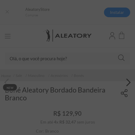
AleatoryStore
Instalar
Compras
Olá, o que você procura hoje?
TERMOS MAIS BUSCADOS
Sale
Masculino
Acessórios
Bonés
1
º
camisas polo
Boné Aleatory Bordado Bandeira
NEW
2
º
camiseta listrada
Branco
3
º
boné
4
º
camiseta
R$
129
,
90
Em até
4
x
R$
32
5
,
º
47
sem juros
pima
Cor:
Branco
6
º
jaqueta