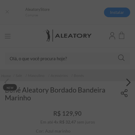
AleatoryStore
Instalar
Compras
Olá, o que você procura hoje?
TERMOS MAIS BUSCADOS
Sale
Masculino
Acessórios
Bonés
1
º
camisas polo
Boné Aleatory Bordado Bandeira
NEW
2
º
camiseta listrada
Marinho
3
º
boné
4
º
jaqueta
R$
129
,
90
Em até
4
x
R$
32
5
,
º
47
sem juros
camiseta
Cor:
Azul marinho
6
º
pima