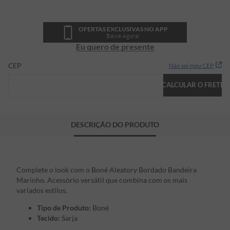
OFERTAS EXCLUSIVAS NO APP
Baixe Agora!
Eu quero de presente
CEP
Não sei meu CEP
CALCULAR O FRETE
DESCRIÇÃO DO PRODUTO
Complete o look com o Boné Aleatory Bordado Bandeira
Marinho. Acessório versátil que combina com os mais
variados estilos.
Tipo de Produto:
Boné
Tecido:
Sarja