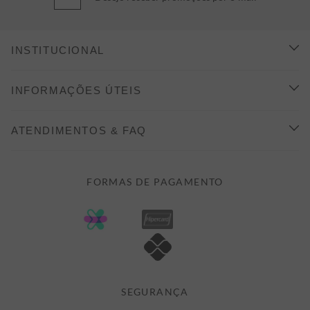
INSTITUCIONAL
CONHEÇA A ALEATORY
INFORMAÇÕES ÚTEIS
INDICAÇÃO E DESCONTO
COMO COMPRAR
ATENDIMENTOS & FAQ
PRAZOS DE ENTREGA
FALE CONOSCO
FORMAS DE PAGAMENTO
FORMAS DE PAGAMENTO
DÚVIDAS
POLÍTICA DE PRIVACIDADE
MINHA CONTA
TROCAS E DEVOLUÇÕES
MEUS PEDIDOS
CASHBACK
E-MAIL US ON 

ATENDIMENTO@ALEATORYSTORE.COM.BR
SEGURANÇA