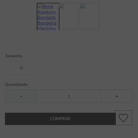
7
º
bermuda
8
º
kids
9
º
manga longa
10
º
piquet
Tamanho
U
Quantidade
－
＋
COMPRAR