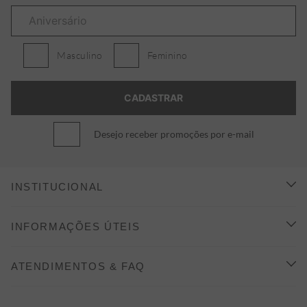
Masculino
Feminino
Desejo receber promoções por e-mail
INSTITUCIONAL
CONHEÇA A ALEATORY
INFORMAÇÕES ÚTEIS
INDICAÇÃO E DESCONTO
COMO COMPRAR
ATENDIMENTOS & FAQ
PRAZOS DE ENTREGA
FALE CONOSCO