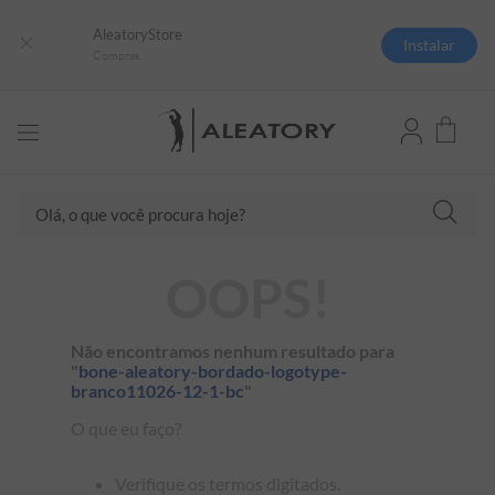
AleatoryStore
Instalar
Compras
Olá, o que você procura hoje?
TERMOS MAIS BUSCADOS
OOPS!
1
º
camisas polo
2
º
camiseta listrada
Não encontramos nenhum resultado para
"
bone-aleatory-bordado-logotype-
3
º
boné
branco11026-12-1-bc
"
4
º
camiseta
O que eu faço?
5
º
pima
Verifique os termos digitados.
6
º
jaqueta