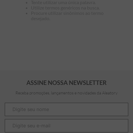
Tente utilizar uma única palavra.
Utilize termos genéricos na busca.
7
º
bermuda
Procure utilizar sinônimos ao termo
desejado.
8
º
kids
9
º
manga longa
10
º
piquet
ASSINE NOSSA NEWSLETTER
Receba promoções, lançamentos e novidades da Aleatory