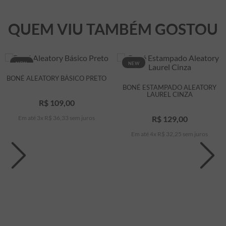
QUEM VIU TAMBÉM GOSTOU
NEW
NEW
BONÉ ALEATORY BÁSICO PRETO
BONÉ ESTAMPADO ALEATORY
LAUREL CINZA
R$
109
,
00
Em até
3
x
R$
36
,
33
sem juros
R$
129
,
00
Em até
4
x
R$
32
,
25
sem juros