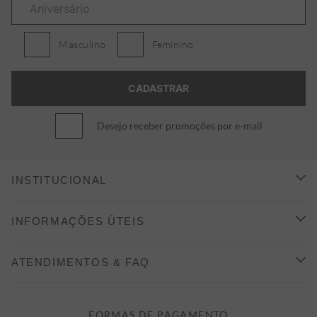
Masculino
Feminino
Desejo receber promoções por e-mail
INSTITUCIONAL
CONHEÇA A ALEATORY
INFORMAÇÕES ÚTEIS
INDICAÇÃO E DESCONTO
COMO COMPRAR
ATENDIMENTOS & FAQ
PRAZOS DE ENTREGA
FALE CONOSCO
FORMAS DE PAGAMENTO
FORMAS DE PAGAMENTO