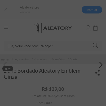
AleatoryStore
Instalar
Compras
Olá, o que você procura hoje?
TERMOS MAIS BUSCADOS
Lançamentos
Masculino
Acessórios
Bonés
1
º
camisas polo
Boné Bordado Aleatory Emblem
NEW
2
º
camiseta listrada
Cinza
3
º
boné
4
º
camiseta
R$
129
,
00
Em até
4
x
R$
32
5
,
º
25
sem juros
pima
Cor:
Cinza
6
º
jaqueta