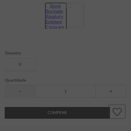
7
º
bermuda
8
º
manga longa
9
º
kids
10
º
piquet
Tamanho
U
Quantidade
－
＋
COMPRAR