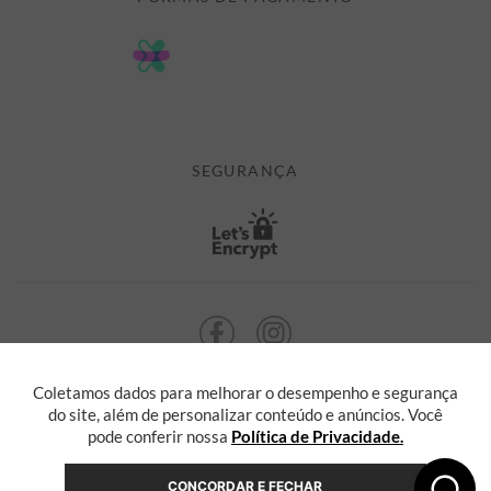
DÚVIDAS
POLÍTICA DE PRIVACIDADE
MINHA CONTA
TROCAS E DEVOLUÇÕES
MEUS PEDIDOS
CASHBACK
E-MAIL US ON 

ATENDIMENTO@ALEATORYSTORE.COM.BR
SEGURANÇA
Coletamos dados para melhorar o desempenho e segurança
ALEATORY @ 2013 TODOS OS DIREITOS RESERVADOS. Radasha Comércio
Eletrônico e Serviços Ltda, com sede na Rua F, nº 329, LT12 QDXI
do site, além de personalizar conteúdo e anúncios. Você
Serra, Espírito Santo - ES, inscrita no CNPJ sob o nº 55.871.646/0001-36
pode conferir nossa
Política de Privacidade.
CONCORDAR E FECHAR