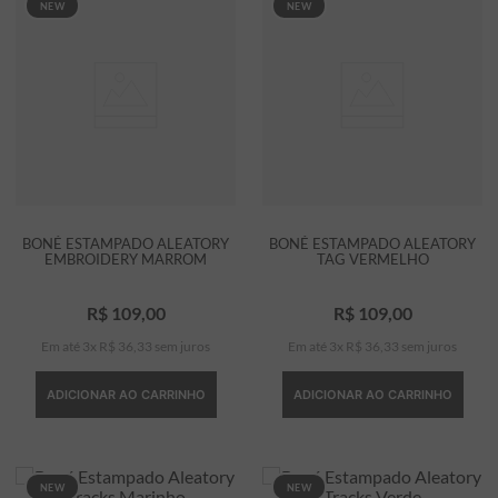
NEW
NEW
BONÉ ESTAMPADO ALEATORY
BONÉ ESTAMPADO ALEATORY
EMBROIDERY MARROM
TAG VERMELHO
R$
109
,
00
R$
109
,
00
Em até
3
x
R$
36
,
33
sem juros
Em até
3
x
R$
36
,
33
sem juros
ADICIONAR AO CARRINHO
ADICIONAR AO CARRINHO
NEW
NEW