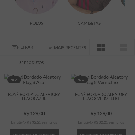
7
º
bermuda
8
º
kids
POLOS
CAMISETAS
9
º
manga longa
10
º
piquet
FILTRAR
MAIS RECENTES
35
PRODUTOS
NEW
NEW
BONÉ BORDADO ALEATORY
BONÉ BORDADO ALEATORY
FLAG 8 AZUL
FLAG 8 VERMELHO
R$
129
,
00
R$
129
,
00
Em até
4
x
R$
32
,
25
sem juros
Em até
4
x
R$
32
,
25
sem juros