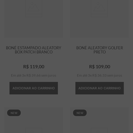
BONÉ ESTAMPADO ALEATORY
BONÉ ALEATORY GOLFER
BOX PATCH BRANCO
PRETO
R$
119
,
00
R$
109
,
00
Em até
3
x
R$
39
,
66
sem juros
Em até
3
x
R$
36
,
33
sem juros
ADICIONAR AO CARRINHO
ADICIONAR AO CARRINHO
NEW
NEW