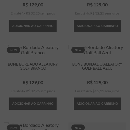
R$
129
,
00
R$
129
,
00
Em até
4
x
R$
32
,
25
sem juros
Em até
4
x
R$
32
,
25
sem juros
ADICIONAR AO CARRINHO
ADICIONAR AO CARRINHO
NEW
NEW
BONÉ BORDADO ALEATORY
BONÉ BORDADO ALEATORY
GOLF BRANCO
GOLF BALL AZUL
R$
129
,
00
R$
129
,
00
Em até
4
x
R$
32
,
25
sem juros
Em até
4
x
R$
32
,
25
sem juros
ADICIONAR AO CARRINHO
ADICIONAR AO CARRINHO
NEW
NEW