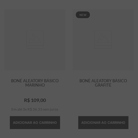
NEW
BONÉ ALEATORY BÁSICO
BONÉ ALEATORY BÁSICO
MARINHO
GRAFITE
R$
109
,
00
Em até
3
x
R$
36
,
33
sem juros
ADICIONAR AO CARRINHO
ADICIONAR AO CARRINHO