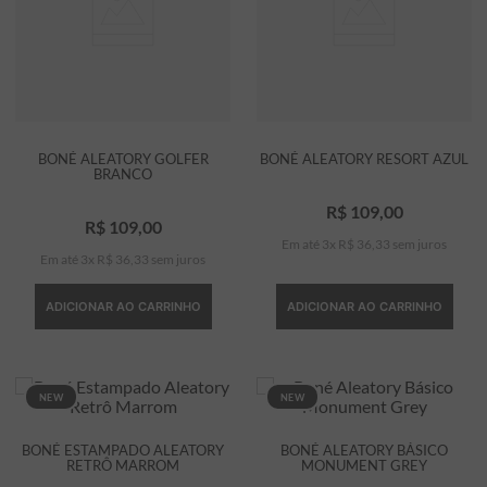
BONÉ ALEATORY GOLFER
BONÉ ALEATORY RESORT AZUL
BRANCO
R$
109
,
00
R$
109
,
00
Em até
3
x
R$
36
,
33
sem juros
Em até
3
x
R$
36
,
33
sem juros
ADICIONAR AO CARRINHO
ADICIONAR AO CARRINHO
NEW
NEW
BONÉ ESTAMPADO ALEATORY
BONÉ ALEATORY BÁSICO
RETRÔ MARROM
MONUMENT GREY