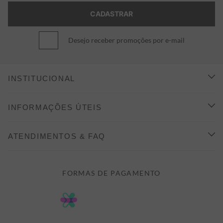
Desejo receber promoções por e-mail
INSTITUCIONAL
CONHEÇA A ALEATORY
INFORMAÇÕES ÚTEIS
INDICAÇÃO E DESCONTO
COMO COMPRAR
ATENDIMENTOS & FAQ
PRAZOS DE ENTREGA
FALE CONOSCO
FORMAS DE PAGAMENTO
FORMAS DE PAGAMENTO
DÚVIDAS
POLÍTICA DE PRIVACIDADE
MINHA CONTA
TROCAS E DEVOLUÇÕES
MEUS PEDIDOS