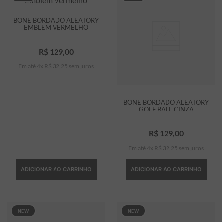
BONÉ BORDADO ALEATORY
EMBLEM VERMELHO
R$
129
,
00
Em até
4
x
R$
32
,
25
sem juros
BONÉ BORDADO ALEATORY
GOLF BALL CINZA
R$
129
,
00
Em até
4
x
R$
32
,
25
sem juros
ADICIONAR AO CARRINHO
ADICIONAR AO CARRINHO
NEW
NEW