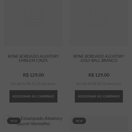
BONÉ BORDADO ALEATORY
BONÉ BORDADO ALEATORY
EMBLEM CINZA
GOLF BALL BRANCO
R$
129
,
00
R$
129
,
00
Em até
4
x
R$
32
,
25
sem juros
Em até
4
x
R$
32
,
25
sem juros
ADICIONAR AO CARRINHO
ADICIONAR AO CARRINHO
NEW
NEW