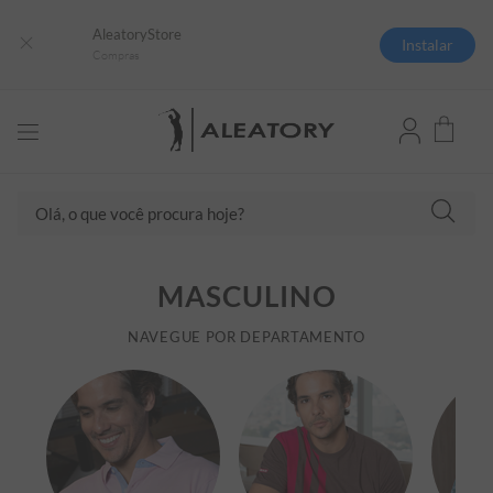
AleatoryStore
Instalar
Compras
Olá, o que você procura hoje?
TERMOS MAIS BUSCADOS
MASCULINO
1
º
camisas polo
2
º
camiseta listrada
NAVEGUE POR DEPARTAMENTO
3
º
boné
4
º
camiseta
5
º
pima
6
º
jaqueta