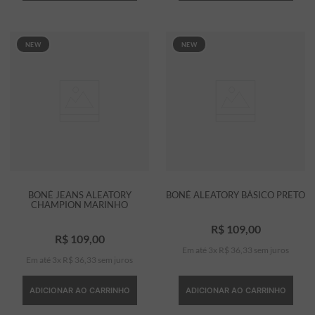
NEW
NEW
BONÉ JEANS ALEATORY
BONÉ ALEATORY BÁSICO PRETO
CHAMPION MARINHO
R$
109
,
00
R$
109
,
00
Em até
3
x
R$
36
,
33
sem juros
Em até
3
x
R$
36
,
33
sem juros
ADICIONAR AO CARRINHO
ADICIONAR AO CARRINHO