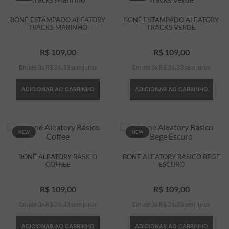
BONÉ ESTAMPADO ALEATORY
BONÉ ESTAMPADO ALEATORY
TRACKS MARINHO
TRACKS VERDE
R$
109
,
00
R$
109
,
00
Em até
3
x
R$
36
,
33
sem juros
Em até
3
x
R$
36
,
33
sem juros
ADICIONAR AO CARRINHO
ADICIONAR AO CARRINHO
NEW
NEW
BONÉ ALEATORY BÁSICO
BONÉ ALEATORY BÁSICO BEGE
COFFEE
ESCURO
R$
109
,
00
R$
109
,
00
Em até
3
x
R$
36
,
33
sem juros
Em até
3
x
R$
36
,
33
sem juros
ADICIONAR AO CARRINHO
ADICIONAR AO CARRINHO