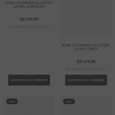
BONÉ ESTAMPADO ALEATORY
LAUREL VERMELHO
R$
129
,
00
Em até
4
x
R$
32
,
25
sem juros
BONÉ ESTAMPADO ALEATORY
LAUREL CINZA
R$
129
,
00
Em até
4
x
R$
32
,
25
sem juros
ADICIONAR AO CARRINHO
ADICIONAR AO CARRINHO
NEW
NEW