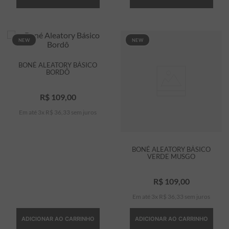
NEW
NEW
BONÉ ALEATORY BÁSICO
BORDÔ
R$
109
,
00
Em até
3
x
R$
36
,
33
sem juros
BONÉ ALEATORY BÁSICO
VERDE MUSGO
R$
109
,
00
Em até
3
x
R$
36
,
33
sem juros
ADICIONAR AO CARRINHO
ADICIONAR AO CARRINHO