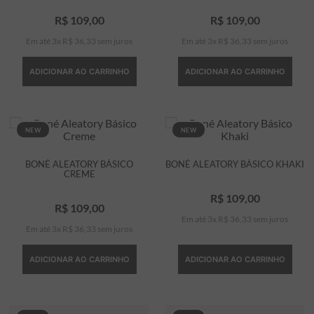
R$
109
,
00
R$
109
,
00
Em até
3
x
R$
36
,
33
sem juros
Em até
3
x
R$
36
,
33
sem juros
ADICIONAR AO CARRINHO
ADICIONAR AO CARRINHO
NEW
NEW
BONÉ ALEATORY BÁSICO
BONÉ ALEATORY BÁSICO KHAKI
CREME
R$
109
,
00
R$
109
,
00
Em até
3
x
R$
36
,
33
sem juros
Em até
3
x
R$
36
,
33
sem juros
ADICIONAR AO CARRINHO
ADICIONAR AO CARRINHO