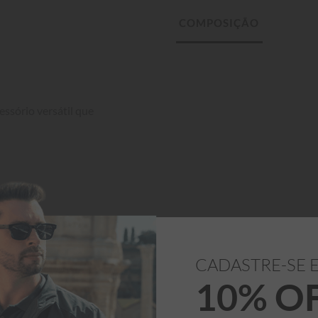
ssório versátil que 
CADASTRE-SE 
10% O