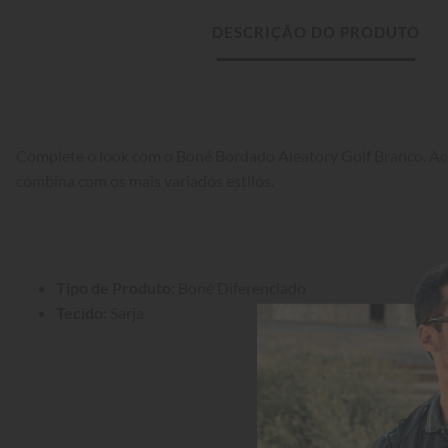
DESCRIÇÃO DO PRODUTO
Complete o look com o Boné Bordado Aleatory Golf Branco. Ace
combina com os mais variados estilos.
Tipo de Produto:
 Boné Diferenciado
Tecido:
 Sarja