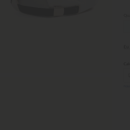
Qua
Eu
Não