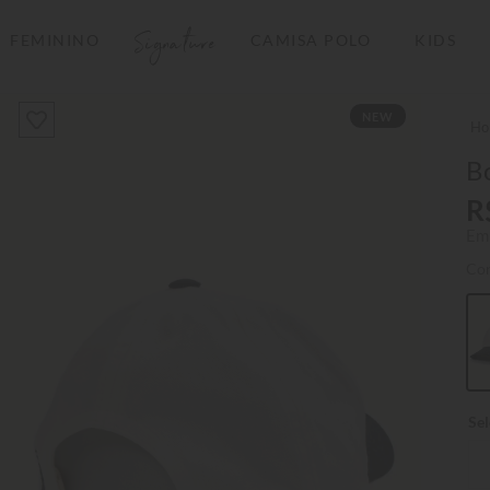
Signature
FEMININO
CAMISA POLO
KIDS
TERMOS MAIS BUSCADOS
NEW
1
º
camisas polo
2
º
camiseta listrada
B
3
º
boné
R
Em
4
º
jaqueta
Co
5
º
camiseta
6
º
pima
7
º
bermuda
8
º
kids
9
º
manga longa
10
º
piquet