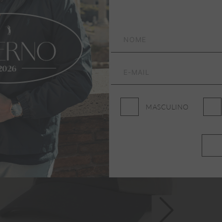
NEW
NE
MASCULINO