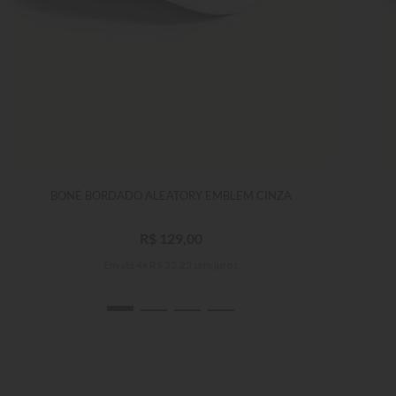
BONÉ BORDADO ALEATORY EMBLEM CINZA
R$
129
,
00
Em até
4
x
R$
32
,
25
sem juros