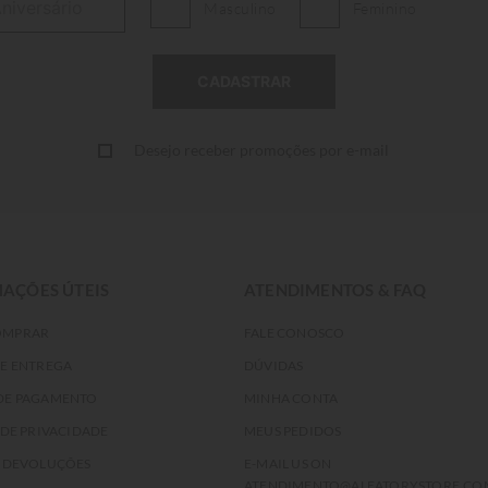
Masculino
Feminino
Desejo receber promoções por e-mail
AÇÕES ÚTEIS
ATENDIMENTOS & FAQ
OMPRAR
FALE CONOSCO
DE ENTREGA
DÚVIDAS
DE PAGAMENTO
MINHA CONTA
 DE PRIVACIDADE
MEUS PEDIDOS
E DEVOLUÇÕES
E-MAIL US ON
ATENDIMENTO@ALEATORYSTORE.CO