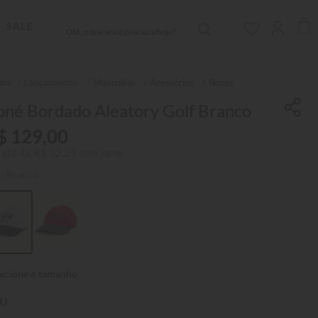
Olá, o que você procura hoje?
SALE
Lançamentos
Masculino
Acessórios
Bonés
oné Bordado Aleatory Golf Branco
$
129
,
00
 até
4
x
R$
32
,
25
sem juros
r:
Branco
U