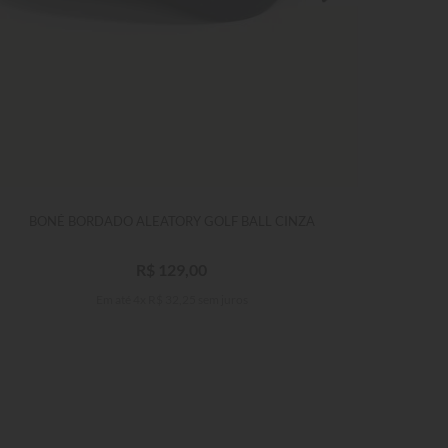
BONÉ BORDADO ALEATORY GOLF BALL CINZA
R$
129
,
00
Em até
4
x
R$
32
,
25
sem juros