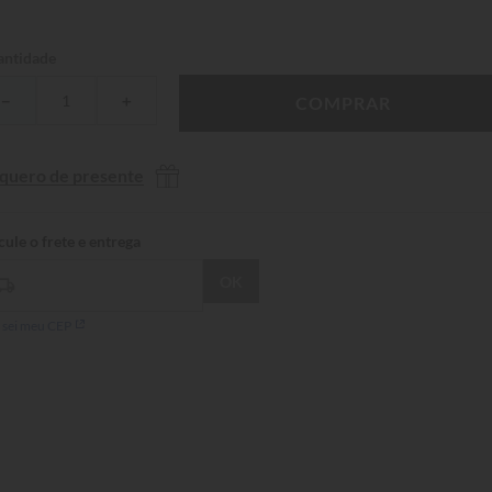
ntidade
－
＋
COMPRAR
 quero de presente
 sei meu CEP