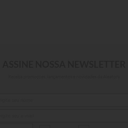
ASSINE NOSSA NEWSLETTER
U
Receba promoções, lançamentos e novidades da Aleatory
ADICIONAR AO CARRINHO