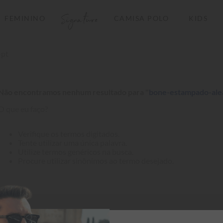
Signature
FEMININO
CAMISA POLO
KIDS
TERMOS MAIS BUSCADOS
-pt
1
º
camisas polo
2
º
camiseta listrada
Não encontramos nenhum resultado para "
bone-estampado-ale
3
º
boné
O que eu faço?
4
º
camiseta
5
º
pima
Verifique os termos digitados.
Tente utilizar uma única palavra.
6
º
jaqueta
Utilize termos genéricos na busca.
Procure utilizar sinônimos ao termo desejado.
7
º
bermuda
8
º
manga longa
9
º
kids
10
º
piquet