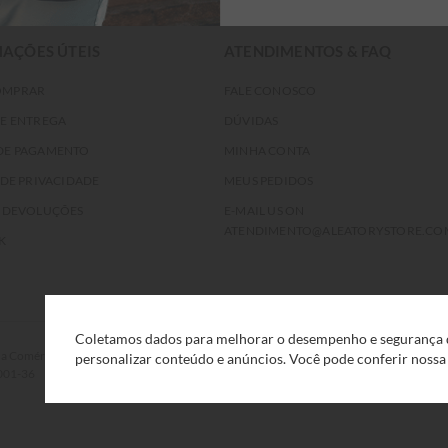
AÇÕES ÚTEIS
ATENDIMENTOS & FAQ
OMPRAR
FALE CONOSCO
DE ENTREGA
DÚVIDAS
DE PAGAMENTO
MINHA CONTA
 DE PRIVACIDADE
MEUS PEDIDOS
E DEVOLUÇÕES
E-MAIL US ON
ATENDIMENTO@ALEATORYSTORE.CO
K
Coletamos dados para melhorar o desempenho e segurança d
rcio Eletrônico e Serviços Ltda, com sede na Rua F, nº 329, LT12 QDXI
personalizar conteúdo e anúncios. Você pode conferir noss
0001-36