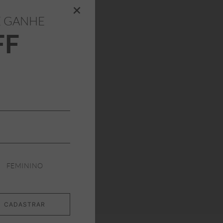
+
E GANHE
FF
FEMININO
CADASTRAR