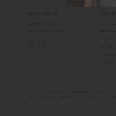
INSTITUCIONAL
INFORM
CONHEÇA A ALEATORY
COMO C
INDICAÇÃO E DESCONTO
PRAZOS 
FORMAS 
POLÍTICA
TROCAS 
CASHBAC
ALEATORY @ 2013 TODOS OS DIREITOS RESERVADOS. Radasha Comé
Serra, Espírito Santo - ES, inscrita no CNPJ sob o nº 55.871.646/