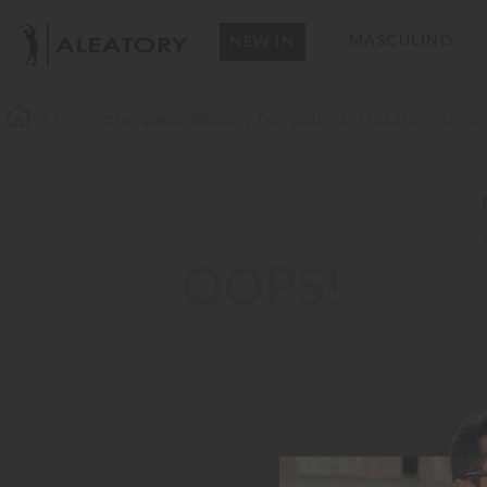
MASCULINO
NEW IN
bone-estampado-aleatory-box-patch-preto11026-15-3a
OOPS!