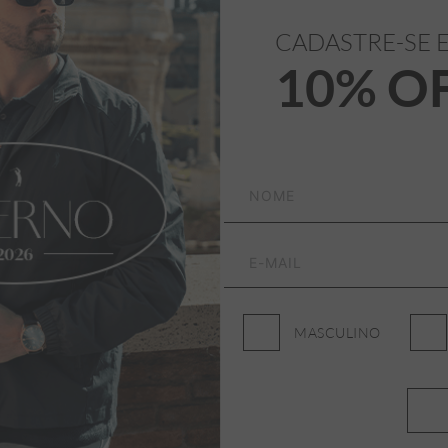
ASSINE NOSSA NEWSLETTER
CADASTRE-SE 
Receba promoções, lançamentos e novidades da Aleatory
10% O
Masculino
Feminino
MASCULINO
Desejo receber promoções por e-mail