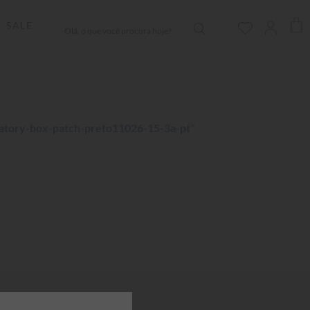
Olá, o que você procura hoje?
SALE
atory-box-patch-preto11026-15-3a-pt
"