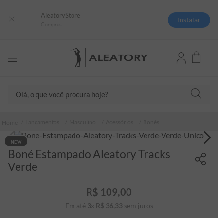
AleatoryStore
Instalar
Compras
Olá, o que você procura hoje?
TERMOS MAIS BUSCADOS
Lançamentos
Masculino
Acessórios
Bonés
1
º
camisas polo
NEW
2
º
camiseta listrada
Boné Estampado Aleatory Tracks
3
º
boné
Verde
4
º
camiseta
R$
109
,
00
5
º
pima
Em até
3
x
R$
36
,
33
sem juros
6
º
jaqueta