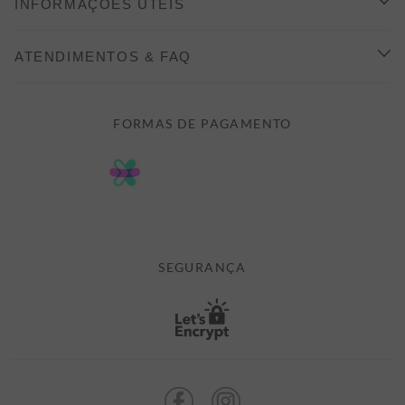
INFORMAÇÕES ÚTEIS
INDICAÇÃO E DESCONTO
COMO COMPRAR
ATENDIMENTOS & FAQ
PRAZOS DE ENTREGA
FALE CONOSCO
FORMAS DE PAGAMENTO
FORMAS DE PAGAMENTO
DÚVIDAS
POLÍTICA DE PRIVACIDADE
MINHA CONTA
TROCAS E DEVOLUÇÕES
MEUS PEDIDOS
CASHBACK
E-MAIL US ON 

ATENDIMENTO@ALEATORYSTORE.COM.BR
SEGURANÇA