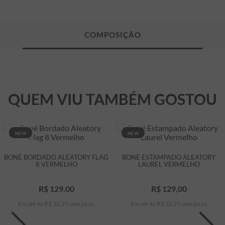
QUEM VIU TAMBÉM GOSTOU
NEW
NEW
BONÉ BORDADO ALEATORY FLAG
BONÉ ESTAMPADO ALEATORY
8 VERMELHO
LAUREL VERMELHO
R$
129
,
00
R$
129
,
00
Em até
4
x
R$
32
,
25
sem juros
Em até
4
x
R$
32
,
25
sem juros