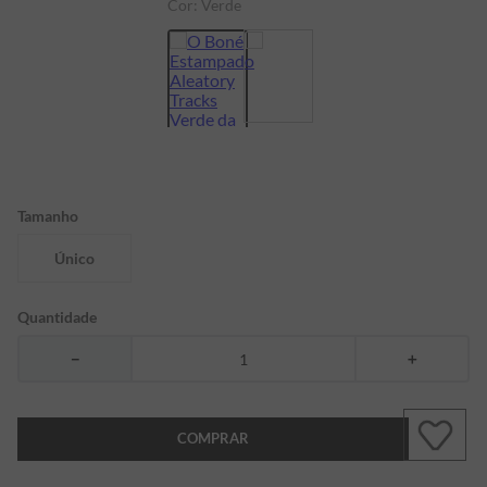
Cor:
Verde
7
º
bermuda
8
º
kids
9
º
manga longa
10
º
piquet
Tamanho
Único
Quantidade
－
＋
COMPRAR