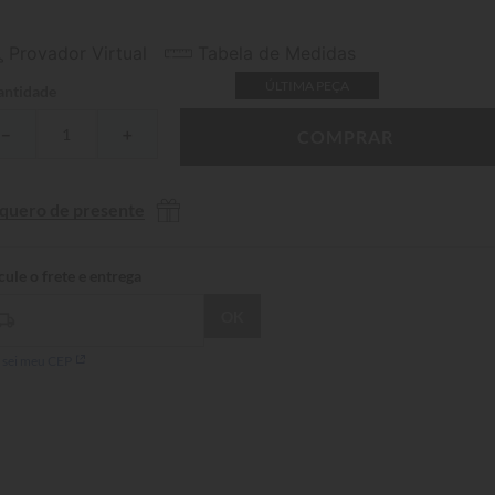
Provador Virtual
Tabela de Medidas
ÚLTIMA PEÇA
ntidade
－
＋
COMPRAR
 quero de presente
 sei meu CEP