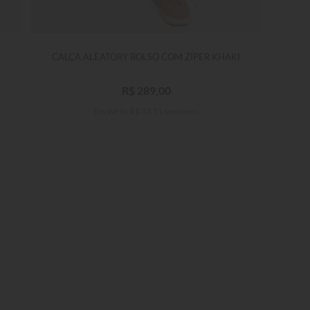
ÚLTIM
CALÇA ALEATORY BOLSO COM ZÍPER KHAKI
CAL
R$
289
,
00
Em até
9
x
R$
32
,
11
sem juros
ÚLTIMO
38
40
42
44
46
48
3
50
52