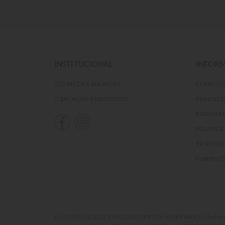
INSTITUCIONAL
INFORM
CONHEÇA A ALEATORY
COMO C
INDICAÇÃO E DESCONTO
PRAZOS 
FORMAS 
POLÍTICA
TROCAS 
CASHBAC
ALEATORY @ 2013 TODOS OS DIREITOS RESERVADOS. Radasha Comé