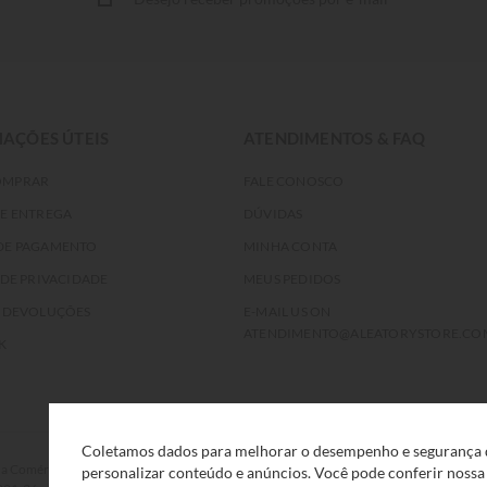
AÇÕES ÚTEIS
ATENDIMENTOS & FAQ
OMPRAR
FALE CONOSCO
DE ENTREGA
DÚVIDAS
DE PAGAMENTO
MINHA CONTA
 DE PRIVACIDADE
MEUS PEDIDOS
E DEVOLUÇÕES
E-MAIL US ON
ATENDIMENTO@ALEATORYSTORE.CO
K
Coletamos dados para melhorar o desempenho e segurança d
rcio Eletrônico e Serviços Ltda, com sede na Rua F, nº 329, LT12 QDXI
personalizar conteúdo e anúncios. Você pode conferir noss