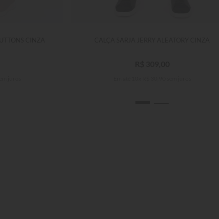
BUTTONS CINZA
CALÇA SARJA JERRY ALEATORY CINZA
R$
309
,
00
em juros
Em até
10
x
R$
30
,
90
sem juros
46
48
34
36
38
40
42
44
46
48
50
52