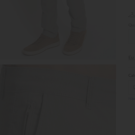
Qua
Eu
Não