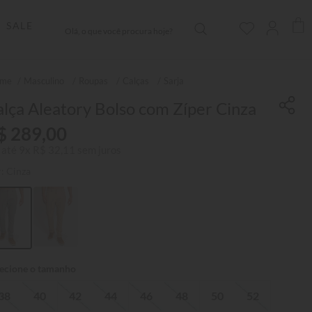
Olá, o que você procura hoje?
SALE
Masculino
Roupas
Calças
Sarja
lça Aleatory Bolso com Zíper Cinza
$
289
,
00
 até
9
x
R$
32
,
11
sem juros
r:
Cinza
38
40
42
44
46
48
50
52