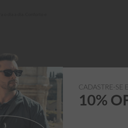
 o dia a dia. Conforto e 
CADASTRE-SE 
10% O
STOU