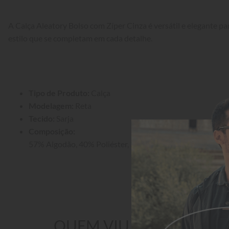
A Calça Aleatory Bolso com Zíper Cinza é versátil e elegante para
estilo que se completam em cada detalhe.
Tipo de Produto:
 Calça
Modelagem:
 Reta
Tecido:
 Sarja
Composição:
57% Algodão, 40% Poliéster, 3% Elastano
QUEM VIU TAMBÉM GO