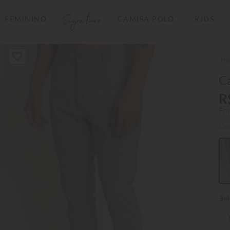
Signature
FEMININO
CAMISA POLO
KIDS
TERMOS MAIS BUSCADOS
1
º
camisas polo
2
º
camiseta listrada
Ca
3
º
boné
R
Em
4
º
jaqueta
Co
5
º
camiseta
6
º
pima
7
º
bermuda
8
º
kids
9
º
manga longa
10
º
piquet