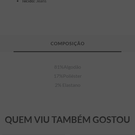
Tecido:
Jeans
81%Algodão

17%Poliéster

2% Elastano
QUEM VIU TAMBÉM GOSTOU