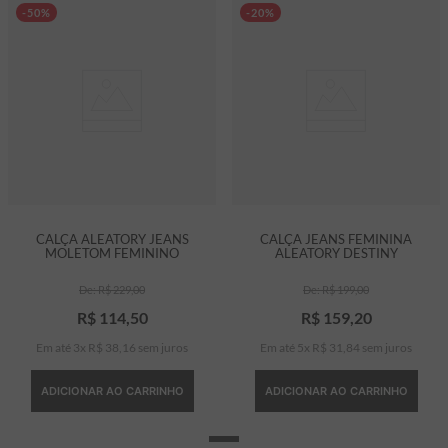
-50%
-20%
CALÇA ALEATORY JEANS
CALÇA JEANS FEMININA
MOLETOM FEMININO
ALEATORY DESTINY
R$
229
,
00
R$
199
,
00
R$
114
,
50
R$
159
,
20
Em até
3
x
R$
38
,
16
sem juros
Em até
5
x
R$
31
,
84
sem juros
ADICIONAR AO CARRINHO
ADICIONAR AO CARRINHO