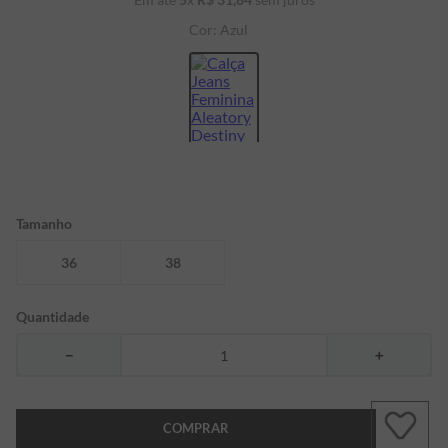
7
º
bermuda
Cor:
Azul
8
º
manga longa
9
º
kids
10
º
piquet
Tamanho
36
38
Quantidade
－
＋
COMPRAR