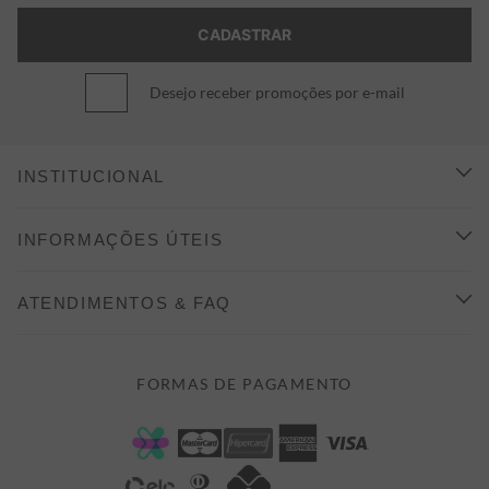
Desejo receber promoções por e-mail
INSTITUCIONAL
CONHEÇA A ALEATORY
INFORMAÇÕES ÚTEIS
INDICAÇÃO E DESCONTO
COMO COMPRAR
ATENDIMENTOS & FAQ
PRAZOS DE ENTREGA
FALE CONOSCO
FORMAS DE PAGAMENTO
FORMAS DE PAGAMENTO
DÚVIDAS
POLÍTICA DE PRIVACIDADE
MINHA CONTA
TROCAS E DEVOLUÇÕES