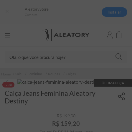
AleatoryStore
Instalar
Compras
Olá, o que você procura hoje?
TERMOS MAIS BUSCADOS
Sale
Feminino
Roupas
Calças
1
º
camisas polo
ÚLTIMA PEÇA
-20%
2
º
camiseta listrada
Calça Jeans Feminina Aleatory
3
º
boné
Destiny
4
º
camiseta
R$
199
,
00
5
º
pima
R$
159
,
20
6
º
jaqueta
Em até
5
x
R$
31
,
84
sem juros