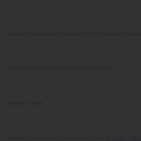
Ficou em dúvida quanto ao tamanho? Confira a nossa 
Tabela d
Lembre-se: Na Aleatory Store, 
a 1ª troca é grátis!
Complete o Look
Combine sua camisa social com nossas opções de 
Calças
 e 
Cint