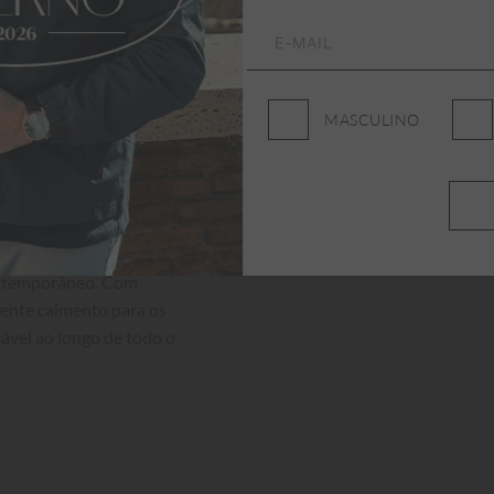
MASCULINO
contemporâneo. Com 
lente caimento para os 
ável ao longo de todo o 