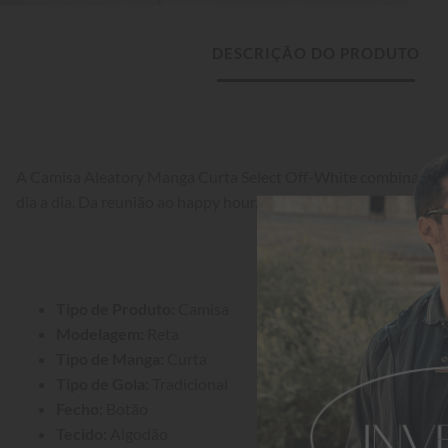
DESCRIÇÃO DO PRODUTO
A Camisa Aleatory Manga Curta Select Off-White combina estilo
dia a dia. Da reunião ao happy hour, uma peça indispensável.
Tipo de Produto:
 Camisa
Modelagem:
 Reta
Tipo de Manga:
 Curta
Tipo de Gola:
 Tradicional
Fecho:
 Botão
Tecido:
 Algodão