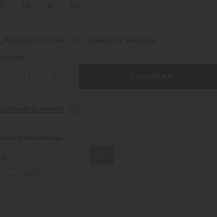
P
M
G
GG
Provador Virtual
Tabela de Medidas
ntidade
－
＋
COMPRAR
 quero de presente
 sei meu CEP