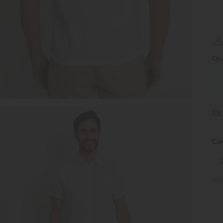
Qua
Eu
Não