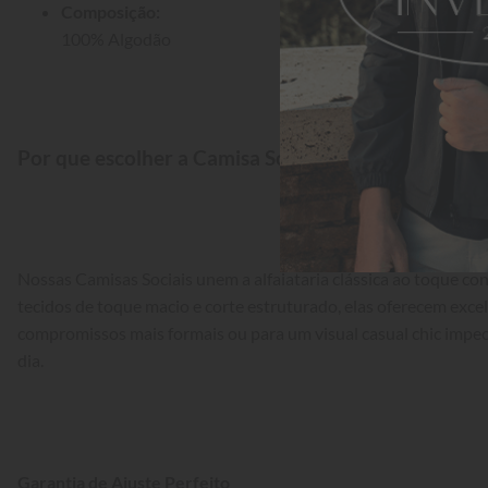
Composição:
100% Algodão
Por que escolher a Camisa Social Aleatory?
Nossas Camisas Sociais unem a alfaiataria clássica ao toque 
tecidos de toque macio e corte estruturado, elas oferecem exce
compromissos mais formais ou para um visual casual chic impec
dia.
Garantia de Ajuste Perfeito