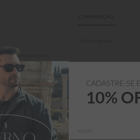
100% Algodão
 e versatilidade para o 
CADASTRE-SE 
10% O