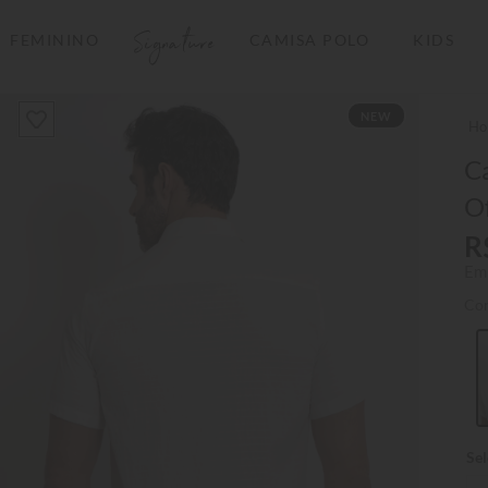
Signature
FEMININO
CAMISA POLO
KIDS
TERMOS MAIS BUSCADOS
NEW
1
º
camisas polo
2
º
camiseta listrada
C
O
3
º
boné
R
4
º
camiseta
Em
5
º
jaqueta
Co
6
º
pima
7
º
bermuda
8
º
kids
9
º
manga longa
10
º
piquet