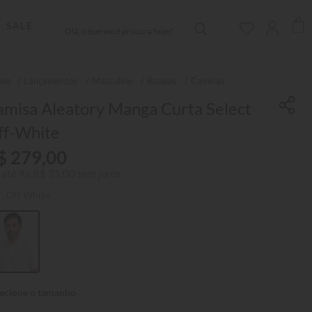
Olá, o que você procura hoje?
SALE
Lançamentos
Masculino
Roupas
Camisas
amisa Aleatory Manga Curta Select
ff-White
$
279
,
00
 até
9
x
R$
31
,
00
sem juros
r:
Off White