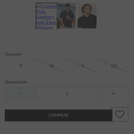
7
º
bermuda
8
º
kids
9
º
manga longa
10
º
piquet
Tamanho
P
M
G
GG
Quantidade
－
＋
COMPRAR