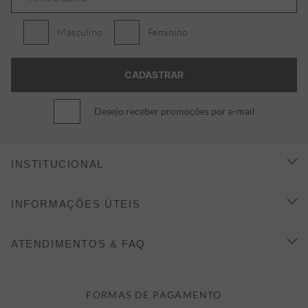
Masculino
Feminino
Desejo receber promoções por e-mail
INSTITUCIONAL
CONHEÇA A ALEATORY
INFORMAÇÕES ÚTEIS
INDICAÇÃO E DESCONTO
COMO COMPRAR
ATENDIMENTOS & FAQ
PRAZOS DE ENTREGA
FALE CONOSCO
FORMAS DE PAGAMENTO
FORMAS DE PAGAMENTO
DÚVIDAS