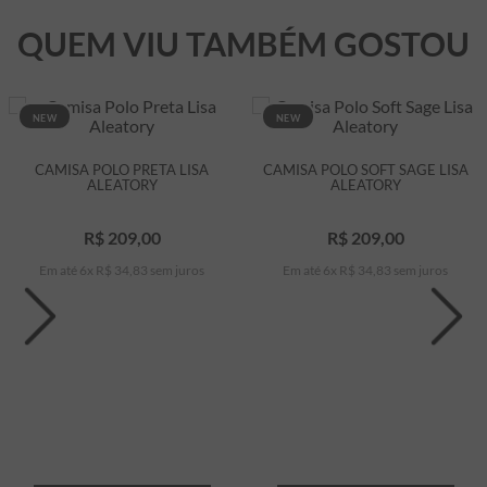
QUEM VIU TAMBÉM GOSTOU
NEW
NEW
CAMISA POLO PRETA LISA
CAMISA POLO SOFT SAGE LISA
ALEATORY
ALEATORY
R$
209
,
00
R$
209
,
00
Em até
6
x
R$
34
,
83
sem juros
Em até
6
x
R$
34
,
83
sem juros