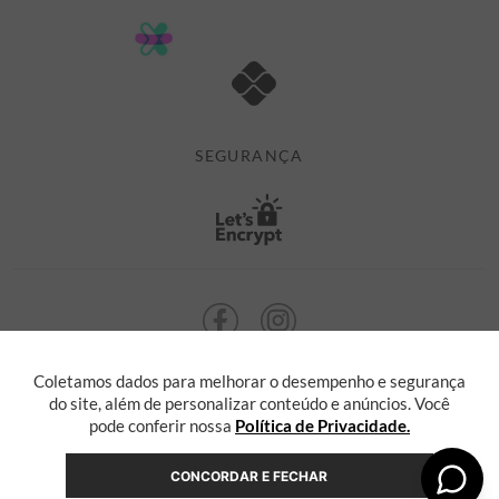
POLÍTICA DE PRIVACIDADE
MINHA CONTA
TROCAS E DEVOLUÇÕES
MEUS PEDIDOS
CASHBACK
E-MAIL US ON 

ATENDIMENTO@ALEATORYSTORE.COM.BR
SEGURANÇA
Coletamos dados para melhorar o desempenho e segurança
ALEATORY @ 2013 TODOS OS DIREITOS RESERVADOS. Radasha Comércio
Eletrônico e Serviços Ltda, com sede na Rua F, nº 329, LT12 QDXI
do site, além de personalizar conteúdo e anúncios. Você
Serra, Espírito Santo - ES, inscrita no CNPJ sob o nº 55.871.646/0001-36
pode conferir nossa
Política de Privacidade.
CONCORDAR E FECHAR