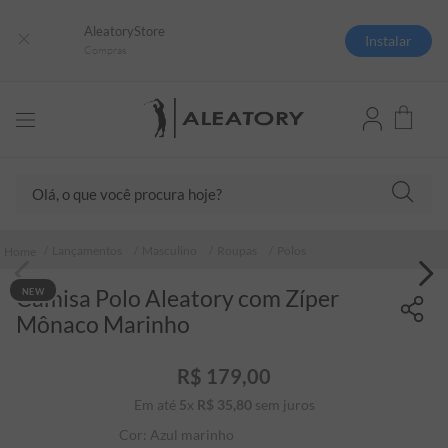
AleatoryStore
Instalar
Compras
Olá, o que você procura hoje?
TERMOS MAIS BUSCADOS
Lançamentos
Masculino
Roupas
Polos
1
º
camisas polo
Camisa Polo Aleatory com Zíper
NEW
2
º
camiseta listrada
Mônaco Marinho
3
º
boné
4
º
camiseta
R$
179
,
00
Em até
5
x
R$
35
5
,
º
80
sem juros
pima
Cor:
Azul marinho
6
º
jaqueta