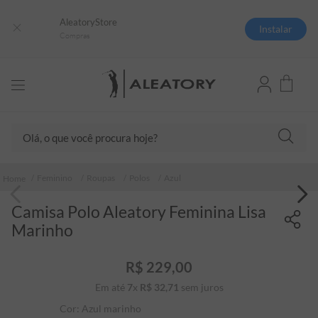
AleatoryStore
Instalar
Compras
Olá, o que você procura hoje?
TERMOS MAIS BUSCADOS
Feminino
Roupas
Polos
Azul
1
º
camisas polo
Camisa Polo Aleatory Feminina Lisa
2
º
camiseta listrada
Marinho
3
º
boné
4
º
jaqueta
R$
229
,
00
Em até
7
x
R$
32
5
,
º
71
sem juros
camiseta
Cor:
Azul marinho
6
º
pima