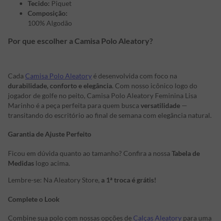
Tecido:
Piquet
Composição:
100% Algodão
Por que escolher a Camisa Polo Aleatory?
Cada
Camisa Polo Aleatory
é desenvolvida com foco na
durabilidade, conforto e elegância
. Com nosso icônico logo do
jogador de golfe no peito, Camisa Polo Aleatory Feminina Lisa
Marinho é a peça perfeita para quem busca
versatilidade
—
transitando do escritório ao final de semana com elegância natural.
Garantia de Ajuste Perfeito
Ficou em dúvida quanto ao tamanho? Confira a nossa
Tabela de
Medidas
logo acima.
Lembre-se: Na Aleatory Store,
a 1ª troca é grátis!
Complete o Look
Combine sua polo com nossas opções de
Calças Aleatory
para uma