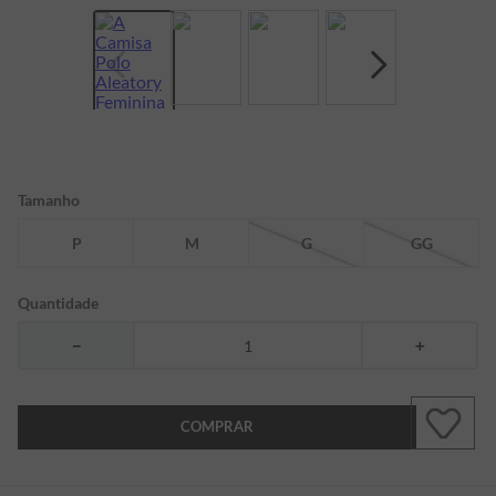
7
º
bermuda
8
º
kids
9
º
manga longa
10
º
piquet
Tamanho
P
M
G
GG
Quantidade
－
＋
COMPRAR