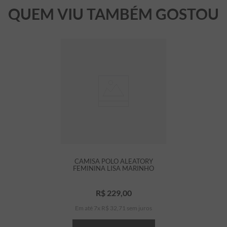
QUEM VIU TAMBÉM GOSTOU
CAMISA POLO ALEATORY
FEMININA LISA MARINHO
R$
229
,
00
Em até
7
x
R$
32
,
71
sem juros