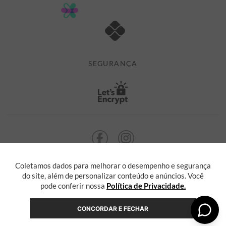
POLÍTICA DE PRIVACIDADE
MINHA CONTA
TROCAS E DEVOLUÇÕES
MEUS PEDIDOS
CASHBACK
E-MAIL US ON 

ATENDIMENTO@ALEATORYSTORE.COM.BR
SEGURANÇA
Coletamos dados para melhorar o desempenho e segurança
ALEATORY @ 2013 TODOS OS DIREITOS RESERVADOS. Radasha Comércio
Eletrônico e Serviços Ltda, com sede na Rua F, nº 329, LT12 QDXI
do site, além de personalizar conteúdo e anúncios. Você
Serra, Espírito Santo - ES, inscrita no CNPJ sob o nº 55.871.646/0001-36
pode conferir nossa
Política de Privacidade.
CONCORDAR E FECHAR