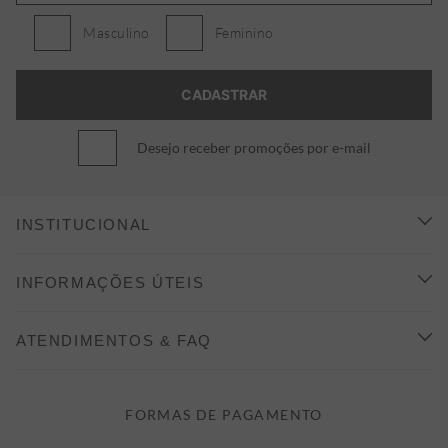
Masculino
Feminino
Desejo receber promoções por e-mail
INSTITUCIONAL
CONHEÇA A ALEATORY
INFORMAÇÕES ÚTEIS
INDICAÇÃO E DESCONTO
COMO COMPRAR
ATENDIMENTOS & FAQ
PRAZOS DE ENTREGA
FALE CONOSCO
FORMAS DE PAGAMENTO
FORMAS DE PAGAMENTO
DÚVIDAS