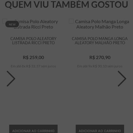
QUEM VIU TAMBÉM GOSTOU
NEW
CAMISA POLO ALEATORY
CAMISA POLO MANGA LONGA
LISTRADA RICCI PRETO
ALEATORY MALHÃO PRETO
R$
259
,
00
R$
270
,
90
Em até
8
x
R$
32
,
37
sem juros
Em até
9
x
R$
30
,
10
sem juros
ADICIONAR AO CARRINHO
ADICIONAR AO CARRINHO