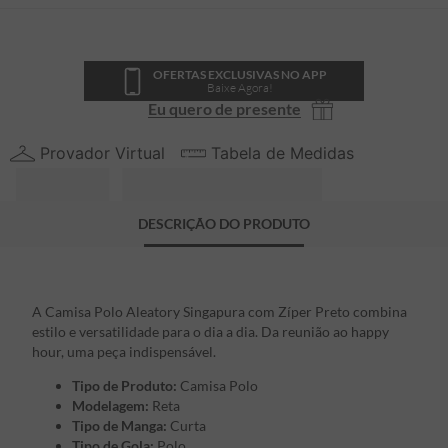
OFERTAS EXCLUSIVAS NO APP
Baixe Agora!
Eu quero de presente
Provador Virtual
Tabela de Medidas
DESCRIÇÃO DO PRODUTO
A Camisa Polo Aleatory Singapura com Zíper Preto combina
estilo e versatilidade para o dia a dia. Da reunião ao happy
hour, uma peça indispensável.
Tipo de Produto:
Camisa Polo
Modelagem:
Reta
Tipo de Manga:
Curta
Tipo de Gola:
Polo