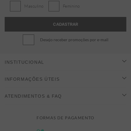
Masculino
Feminino
Desejo receber promoções por e-mail
INSTITUCIONAL
CONHEÇA A ALEATORY
INFORMAÇÕES ÚTEIS
INDICAÇÃO E DESCONTO
COMO COMPRAR
ATENDIMENTOS & FAQ
PRAZOS DE ENTREGA
FALE CONOSCO
FORMAS DE PAGAMENTO
FORMAS DE PAGAMENTO
DÚVIDAS
POLÍTICA DE PRIVACIDADE