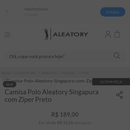
AleatoryStore
Instalar
Compras
Olá, o que você procura hoje?
TERMOS MAIS BUSCADOS
Lançamentos
Masculino
Roupas
Polos
1
º
camisas polo
ÚLTIMA PEÇA
NEW
2
º
camiseta listrada
Camisa Polo Aleatory Singapura
3
º
boné
com Zíper Preto
4
º
camiseta
R$
189
,
00
5
º
pima
Em até
6
x
R$
31
,
50
sem juros
6
º
jaqueta