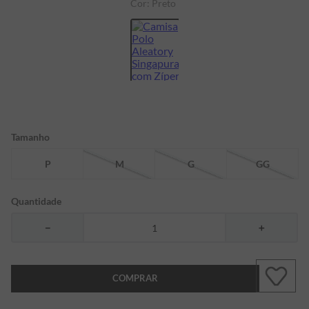
Cor:
Preto
7
º
bermuda
8
º
manga longa
9
º
kids
10
º
piquet
Tamanho
P
M
G
GG
Quantidade
－
＋
COMPRAR