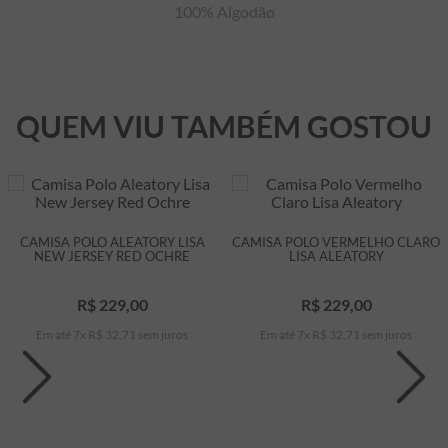
100% Algodão
QUEM VIU TAMBÉM GOSTOU
CAMISA POLO ALEATORY LISA
CAMISA POLO VERMELHO CLARO
NEW JERSEY RED OCHRE
LISA ALEATORY
R$
229
,
00
R$
229
,
00
Em até
7
x
R$
32
,
71
sem juros
Em até
7
x
R$
32
,
71
sem juros