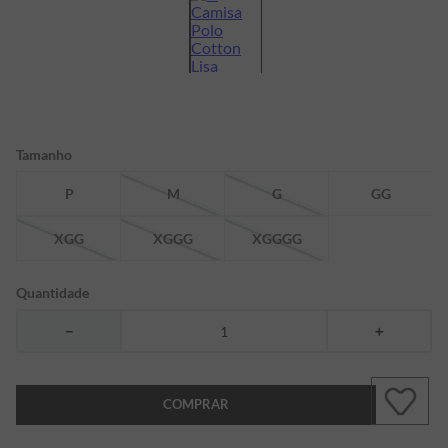
7
º
bermuda
8
º
manga longa
9
º
kids
10
º
piquet
Tamanho
P
M
G
GG
XGG
XGGG
XGGGG
Quantidade
－
＋
COMPRAR