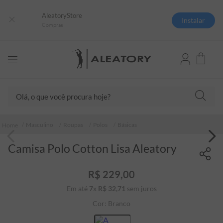
AleatoryStore
Instalar
Compras
Olá, o que você procura hoje?
TERMOS MAIS BUSCADOS
Masculino
Roupas
Polos
Básicas
1
º
camisas polo
Camisa Polo Cotton Lisa Aleatory
2
º
camiseta listrada
3
º
boné
R$
229
,
00
4
º
camiseta
Em até
7
x
R$
32
,
71
sem juros
5
º
pima
Cor:
Branco
6
º
jaqueta