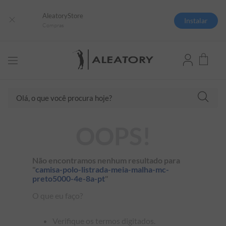
AleatoryStore
Instalar
Compras
TERMOS MAIS BUSCADOS
Olá, o que você procura hoje?
1
º
camisas polo
2
º
camiseta listrada
OOPS!
3
º
boné
4
º
camiseta
Não encontramos nenhum resultado para
5
º
pima
"
camisa-polo-listrada-meia-malha-mc-
preto5000-4e-8a-pt
"
6
º
jaqueta
O que eu faço?
7
º
bermuda
8
º
kids
Verifique os termos digitados.