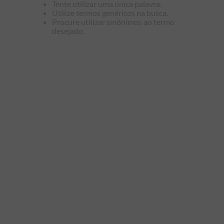
Tente utilizar uma única palavra.
9
º
manga longa
Utilize termos genéricos na busca.
Procure utilizar sinônimos ao termo
10
º
piquet
desejado.