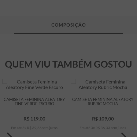
QUEM VIU TAMBÉM GOSTOU
CAMISETA FEMININA ALEATORY
CAMISETA FEMININA ALEATORY
FINE VERDE ESCURO
RUBRIC MOCHA
R$
119
,
00
R$
109
,
00
Em até
3
x
R$
39
,
66
sem juros
Em até
3
x
R$
36
,
33
sem juros