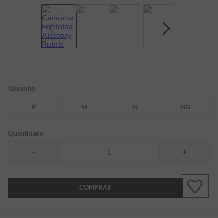
7
º
bermuda
8
º
manga longa
9
º
kids
10
º
piquet
Tamanho
P
M
G
GG
Quantidade
－
＋
COMPRAR