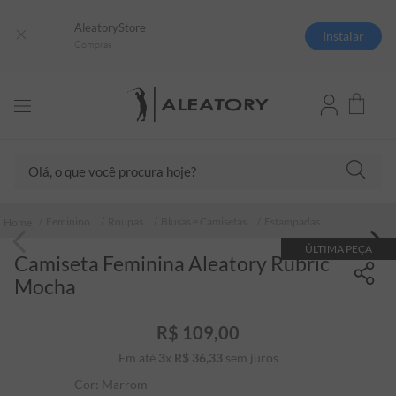
AleatoryStore
Instalar
Compras
Olá, o que você procura hoje?
TERMOS MAIS BUSCADOS
Feminino
Roupas
Blusas e Camisetas
Estampadas
1
º
camisas polo
ÚLTIMA PEÇA
Camiseta Feminina Aleatory Rubric
2
º
camiseta listrada
Mocha
3
º
boné
4
º
camiseta
R$
109
,
00
Em até
3
x
R$
36
5
,
º
33
sem juros
pima
Cor:
Marrom
6
º
jaqueta