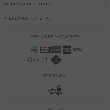
CONHEÇA A ALEATORY
INFORMAÇÕES ÚTEIS
INDICAÇÃO E DESCONTO
COMO COMPRAR
ATENDIMENTOS & FAQ
PRAZOS DE ENTREGA
FALE CONOSCO
FORMAS DE PAGAMENTO
FORMAS DE PAGAMENTO
DÚVIDAS
POLÍTICA DE PRIVACIDADE
MINHA CONTA
TROCAS E DEVOLUÇÕES
MEUS PEDIDOS
CASHBACK
E-MAIL US ON 

ATENDIMENTO@ALEATORYSTORE.COM.BR
SEGURANÇA