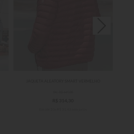
JAQUETA ALEATORY SMART VERMELHO
R$
449
,
00
R$
314
,
30
Em até
10
x
R$
31
,
43
sem juros