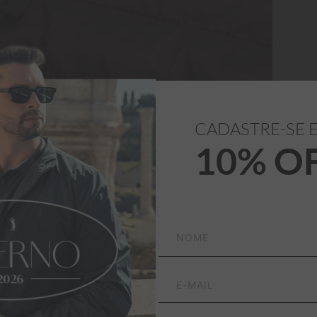
CADASTRE-SE 
10% O
Tecido Externo: 
100% Poliamida

lhor do estilo 
Tecido Interno: 
100% Poliéster