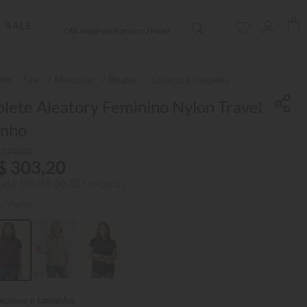
Olá, o que você procura hoje?
SALE
Sale
Masculino
Roupas
Casacos e Jaquetas
lete Aleatory Feminino Nylon Travel
inho
379
,
00
$
303
,
20
 até
10
x
R$
30
,
32
sem juros
r:
Vinho