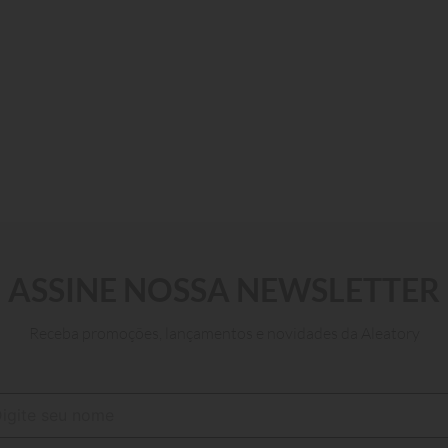
P
M
G
GG
XGG
XGGG
P
XGGGG
ADICIONAR AO CARRINHO
ASSINE NOSSA NEWSLETTER
Receba promoções, lançamentos e novidades da Aleatory