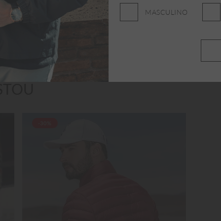
MASCULINO
STOU
-30%
-30