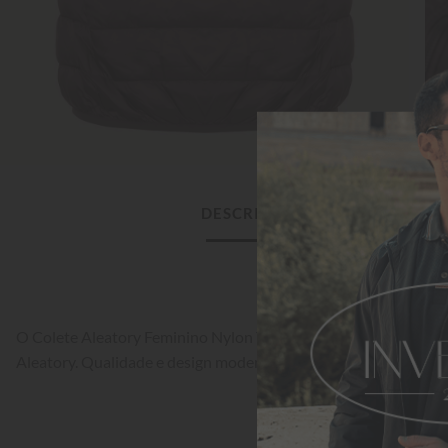
DESCRIÇÃO DO PRODUTO
O Colete Aleatory Feminino Nylon Travel Vinho representa o me
Aleatory. Qualidade e design modernos.