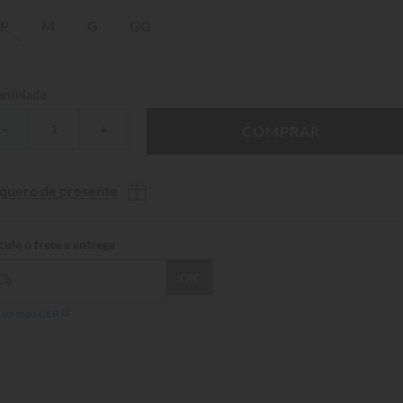
P
M
G
GG
ntidade
－
＋
COMPRAR
 quero de presente
 sei meu CEP