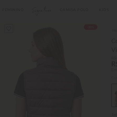
Signature
FEMININO
CAMISA POLO
KIDS
TERMOS MAIS BUSCADOS
-20%
1
º
camisas polo
2
º
camiseta listrada
Co
V
3
º
boné
4
º
camiseta
R$
R
5
º
pima
Em
6
º
jaqueta
Co
7
º
bermuda
8
º
manga longa
9
º
kids
10
º
piquet