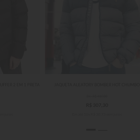
UFFER 2 EM 1 PRETA
JAQUETA ALEATORY BOMBER HOT CHUMBO
R$
439
,
00
R$
307
,
30
em juros
Em até
10
x
R$
30
,
73
sem juros