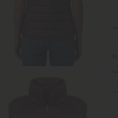
Qua
Eu
Não