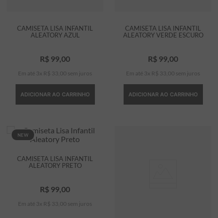
CAMISETA LISA INFANTIL
CAMISETA LISA INFANTIL
ALEATORY AZUL
ALEATORY VERDE ESCURO
R$
99
,
00
R$
99
,
00
Em até
3
x
R$
33
,
00
sem juros
Em até
3
x
R$
33
,
00
sem juros
ADICIONAR AO CARRINHO
ADICIONAR AO CARRINHO
NEW
CAMISETA LISA INFANTIL
ALEATORY PRETO
R$
99
,
00
Em até
3
x
R$
33
,
00
sem juros