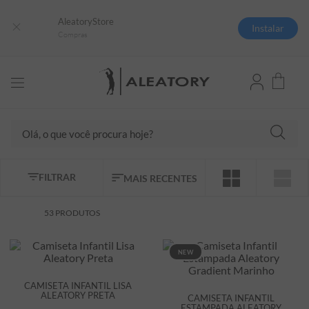
AleatoryStore
Instalar
Compras
Olá, o que você procura hoje?
TERMOS MAIS BUSCADOS
FILTRAR
MAIS RECENTES
1
º
camisas polo
2
º
camiseta listrada
53
PRODUTOS
3
º
boné
NEW
4
º
camiseta
5
º
pima
CAMISETA INFANTIL LISA
ALEATORY PRETA
CAMISETA INFANTIL
6
º
jaqueta
ESTAMPADA ALEATORY