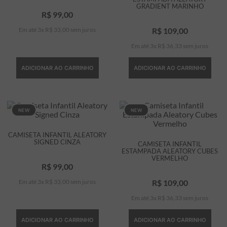
GRADIENT MARINHO
7
º
bermuda
R$
99
,
00
Em até
3
x
R$
33
,
00
sem juros
R$
109
,
00
8
º
manga longa
Em até
3
x
R$
36
,
33
sem juros
9
º
kids
10
º
piquet
ADICIONAR AO CARRINHO
ADICIONAR AO CARRINHO
NEW
NEW
CAMISETA INFANTIL ALEATORY
SIGNED CINZA
CAMISETA INFANTIL
ESTAMPADA ALEATORY CUBES
VERMELHO
R$
99
,
00
Em até
3
x
R$
33
,
00
sem juros
R$
109
,
00
Em até
3
x
R$
36
,
33
sem juros
ADICIONAR AO CARRINHO
ADICIONAR AO CARRINHO