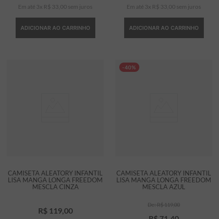
Em até
3
x
R$
33
,
00
sem juros
Em até
3
x
R$
33
,
00
sem juros
ADICIONAR AO CARRINHO
ADICIONAR AO CARRINHO
-40%
CAMISETA ALEATORY INFANTIL
CAMISETA ALEATORY INFANTIL
LISA MANGA LONGA FREEDOM
LISA MANGA LONGA FREEDOM
MESCLA CINZA
MESCLA AZUL
R$
119
,
00
R$
119
,
00
R$
71
,
40