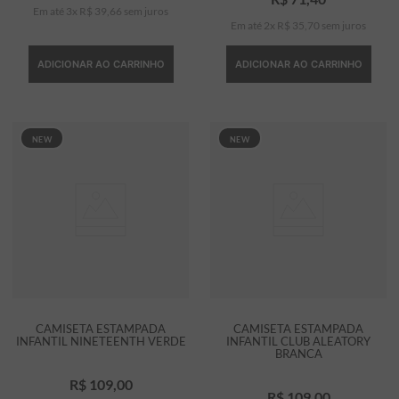
Em até
3
x
R$
39
,
66
sem juros
Em até
2
x
R$
35
,
70
sem juros
ADICIONAR AO CARRINHO
ADICIONAR AO CARRINHO
NEW
NEW
CAMISETA ESTAMPADA
CAMISETA ESTAMPADA
INFANTIL NINETEENTH VERDE
INFANTIL CLUB ALEATORY
BRANCA
R$
109
,
00
R$
109
,
00