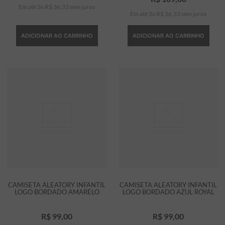
Em até
3
x
R$
36
,
33
sem juros
Em até
3
x
R$
36
,
33
sem juros
ADICIONAR AO CARRINHO
ADICIONAR AO CARRINHO
CAMISETA ALEATORY INFANTIL
CAMISETA ALEATORY INFANTIL
LOGO BORDADO AMARELO
LOGO BORDADO AZUL ROYAL
R$
99
,
00
R$
99
,
00