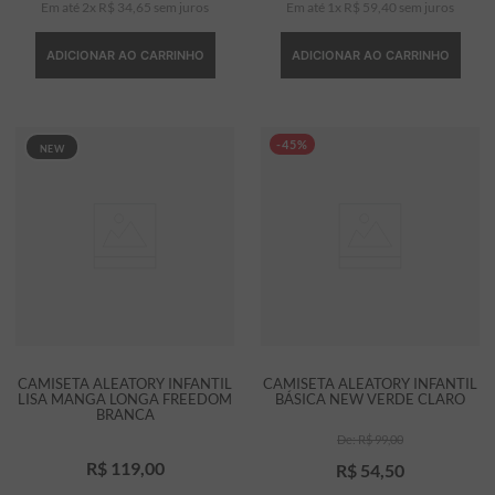
Em até
2
x
R$
34
,
65
sem juros
Em até
1
x
R$
59
,
40
sem juros
ADICIONAR AO CARRINHO
ADICIONAR AO CARRINHO
-45%
NEW
CAMISETA ALEATORY INFANTIL
CAMISETA ALEATORY INFANTIL
LISA MANGA LONGA FREEDOM
BÁSICA NEW VERDE CLARO
BRANCA
R$
99
,
00
R$
119
,
00
R$
54
,
50