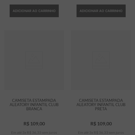
ADICIONAR AO CARRINHO
ADICIONAR AO CARRINHO
CAMISETA ESTAMPADA
CAMISETA ESTAMPADA
ALEATORY INFANTIL CLUB
ALEATORY INFANTIL CLUB
BRANCA
PRETA
R$
109
,
00
R$
109
,
00
Em até
3
x
R$
36
,
33
sem juros
Em até
3
x
R$
36
,
33
sem juros