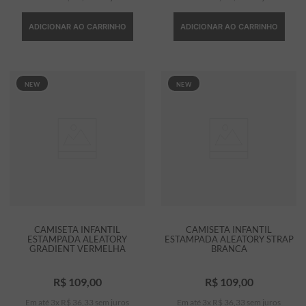
ADICIONAR AO CARRINHO
ADICIONAR AO CARRINHO
NEW
NEW
CAMISETA INFANTIL
CAMISETA INFANTIL
ESTAMPADA ALEATORY
ESTAMPADA ALEATORY STRAP
GRADIENT VERMELHA
BRANCA
R$
109
,
00
R$
109
,
00
Em até
3
x
R$
36
,
33
sem juros
Em até
3
x
R$
36
,
33
sem juros