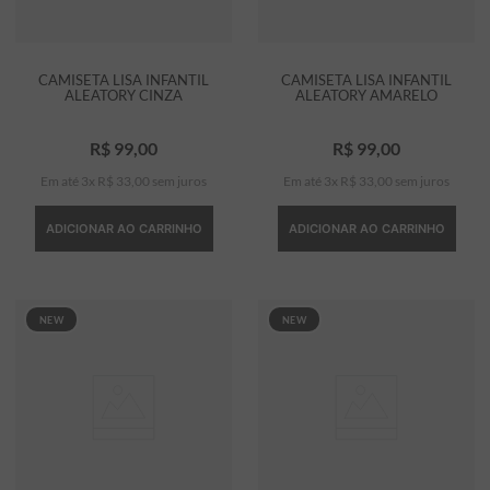
CAMISETA LISA INFANTIL
CAMISETA LISA INFANTIL
ALEATORY CINZA
ALEATORY AMARELO
R$
99
,
00
R$
99
,
00
Em até
3
x
R$
33
,
00
sem juros
Em até
3
x
R$
33
,
00
sem juros
ADICIONAR AO CARRINHO
ADICIONAR AO CARRINHO
NEW
NEW