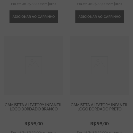
Em até
3
x
R$
33
,
00
sem juros
Em até
3
x
R$
33
,
00
sem juros
ADICIONAR AO CARRINHO
ADICIONAR AO CARRINHO
CAMISETA ALEATORY INFANTIL
CAMISETA ALEATORY INFANTIL
LOGO BORDADO BRANCO
LOGO BORDADO PRETO
R$
99
,
00
R$
99
,
00
Em até
3
x
R$
33
,
00
sem juros
Em até
3
x
R$
33
,
00
sem juros