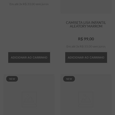
Em até
3
x
R$
33
,
00
sem juros
CAMISETA LISA INFANTIL
ALEATORY MARROM
R$
99
,
00
Em até
3
x
R$
33
,
00
sem juros
ADICIONAR AO CARRINHO
ADICIONAR AO CARRINHO
NEW
NEW