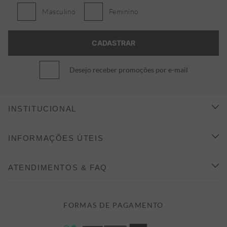
Masculino
Feminino
Desejo receber promoções por e-mail
INSTITUCIONAL
CONHEÇA A ALEATORY
INFORMAÇÕES ÚTEIS
INDICAÇÃO E DESCONTO
COMO COMPRAR
ATENDIMENTOS & FAQ
PRAZOS DE ENTREGA
FALE CONOSCO
FORMAS DE PAGAMENTO
FORMAS DE PAGAMENTO
DÚVIDAS
POLÍTICA DE PRIVACIDADE