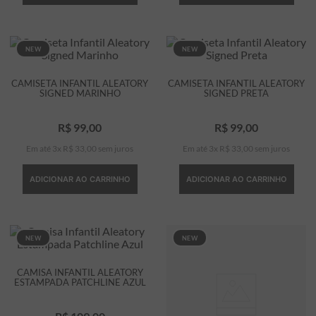
NEW
NEW
CAMISETA INFANTIL ALEATORY
CAMISETA INFANTIL ALEATORY
SIGNED MARINHO
SIGNED PRETA
R$
99
,
00
R$
99
,
00
Em até
3
x
R$
33
,
00
sem juros
Em até
3
x
R$
33
,
00
sem juros
ADICIONAR AO CARRINHO
ADICIONAR AO CARRINHO
NEW
NEW
CAMISA INFANTIL ALEATORY
ESTAMPADA PATCHLINE AZUL