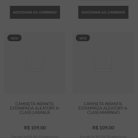
ADICIONAR AO CARRINHO
ADICIONAR AO CARRINHO
NEW
NEW
CAMISETA INFANTIL
CAMISETA INFANTIL
ESTAMPADA ALEATORY A-
ESTAMPADA ALEATORY A-
CLASS LARANJA
CLASS MARINHO
R$
109
,
00
R$
109
,
00
Em até
3
x
R$
36
,
33
sem juros
Em até
3
x
R$
36
,
33
sem juros