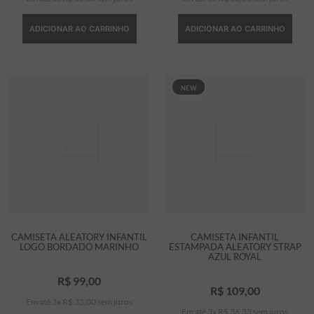
ADICIONAR AO CARRINHO
ADICIONAR AO CARRINHO
NEW
CAMISETA ALEATORY INFANTIL
CAMISETA INFANTIL
LOGO BORDADO MARINHO
ESTAMPADA ALEATORY STRAP
AZUL ROYAL
R$
99
,
00
R$
109
,
00
Em até
3
x
R$
33
,
00
sem juros
Em até
3
x
R$
36
,
33
sem juros