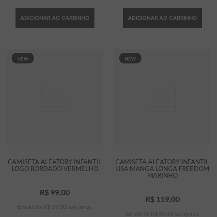
ADICIONAR AO CARRINHO
ADICIONAR AO CARRINHO
NEW
NEW
CAMISETA ALEATORY INFANTIL
CAMISETA ALEATORY INFANTIL
LOGO BORDADO VERMELHO
LISA MANGA LONGA FREEDOM
MARINHO
R$
99
,
00
R$
119
,
00
Em até
3
x
R$
33
,
00
sem juros
Em até
3
x
R$
39
,
66
sem juros