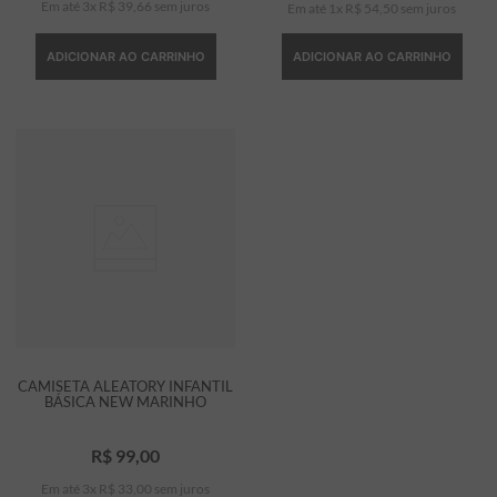
Em até
3
x
R$
39
,
66
sem juros
Em até
1
x
R$
54
,
50
sem juros
ADICIONAR AO CARRINHO
ADICIONAR AO CARRINHO
CAMISETA ALEATORY INFANTIL
BÁSICA NEW MARINHO
R$
99
,
00
Em até
3
x
R$
33
,
00
sem juros