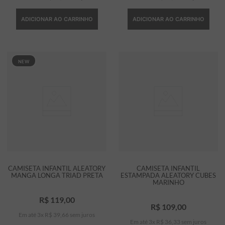
ADICIONAR AO CARRINHO
ADICIONAR AO CARRINHO
NEW
CAMISETA INFANTIL ALEATORY
CAMISETA INFANTIL
MANGA LONGA TRIAD PRETA
ESTAMPADA ALEATORY CUBES
MARINHO
R$
119
,
00
R$
109
,
00
Em até
3
x
R$
39
,
66
sem juros
Em até
3
x
R$
36
,
33
sem juros