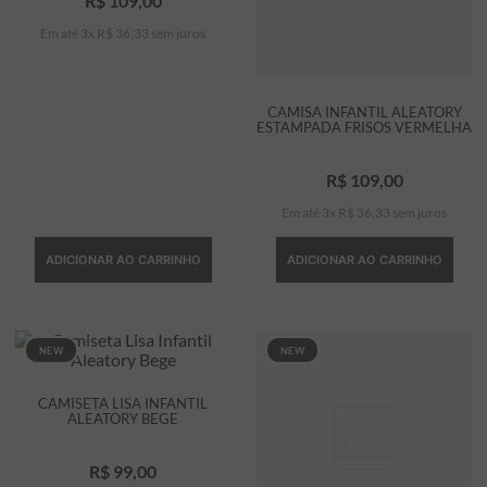
R$
109
,
00
Em até
3
x
R$
36
,
33
sem juros
CAMISA INFANTIL ALEATORY
ESTAMPADA FRISOS VERMELHA
R$
109
,
00
Em até
3
x
R$
36
,
33
sem juros
ADICIONAR AO CARRINHO
ADICIONAR AO CARRINHO
NEW
NEW
CAMISETA LISA INFANTIL
ALEATORY BEGE
R$
99
,
00