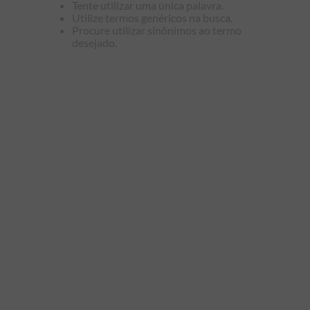
Tente utilizar uma única palavra.
9
º
kids
Utilize termos genéricos na busca.
Procure utilizar sinônimos ao termo
10
º
piquet
desejado.