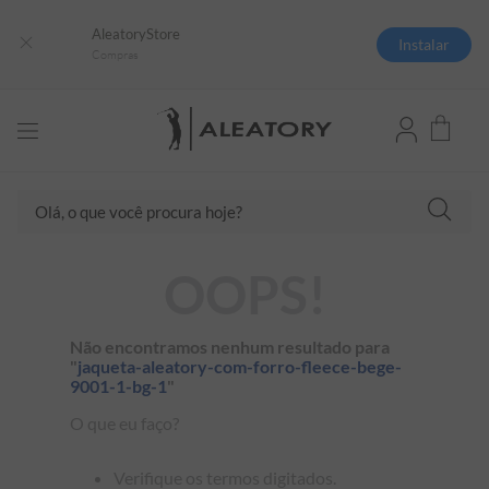
AleatoryStore
Instalar
Compras
TERMOS MAIS BUSCADOS
Olá, o que você procura hoje?
1
º
camisas polo
2
º
camiseta listrada
OOPS!
3
º
boné
4
º
camiseta
Não encontramos nenhum resultado para
5
º
pima
"
jaqueta-aleatory-com-forro-fleece-bege-
9001-1-bg-1
"
6
º
jaqueta
O que eu faço?
7
º
bermuda
8
º
manga longa
Verifique os termos digitados.