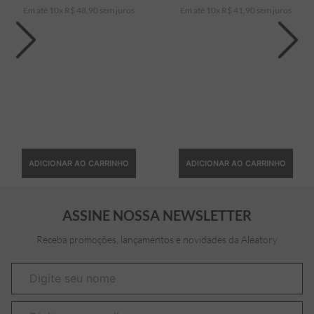
Em até
10
x
R$
48
,
90
sem juros
Em até
10
x
R$
41
,
90
sem juros
ADICIONAR AO CARRINHO
ADICIONAR AO CARRINHO
ASSINE NOSSA NEWSLETTER
Receba promoções, lançamentos e novidades da Aleatory