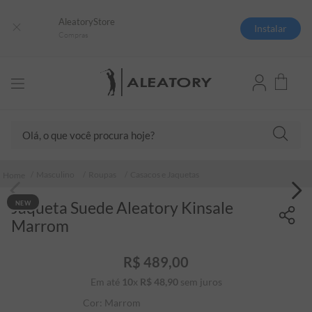
AleatoryStore
Instalar
Compras
Olá, o que você procura hoje?
TERMOS MAIS BUSCADOS
Masculino
Roupas
Casacos e Jaquetas
1
º
camisas polo
Jaqueta Suede Aleatory Kinsale
NEW
2
º
camiseta listrada
Marrom
3
º
boné
4
º
camiseta
R$
489
,
00
Em até
10
x
R$
48
5
º
,
90
sem juros
jaqueta
Cor:
Marrom
6
º
pima