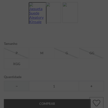
7
º
bermuda
8
º
kids
9
º
manga longa
10
º
piquet
Tamanho
P
M
G
GG
XGG
Quantidade
－
＋
COMPRAR