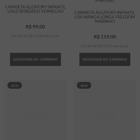
CAMISETA ALEATORY INFANTIL
LOGO BORDADO VERMELHO
CAMISETA ALEATORY INFANTIL
LISA MANGA LONGA FREEDOM
MARINHO
R$
99
,
00
Em até
3
x
R$
33
,
00
sem juros
R$
119
,
00
Em até
3
x
R$
39
,
66
sem juros
ADICIONAR AO CARRINHO
ADICIONAR AO CARRINHO
NEW
NEW