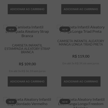
ADICIONAR AO CARRINHO
ADICIONAR AO CARRINHO
NEW
NEW
CAMISETA INFANTIL ALEATORY
MANGA LONGA TRIAD PRETA
CAMISETA INFANTIL
ESTAMPADA ALEATORY STRAP
BRANCA
R$
119
,
00
R$
109
,
00
Em até
3
x
R$
39
,
66
sem juros
Em até
3
x
R$
36
,
33
sem juros
ADICIONAR AO CARRINHO
ADICIONAR AO CARRINHO
NEW
NEW