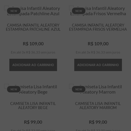
NEW
NEW
CAMISA INFANTIL ALEATORY
CAMISA INFANTIL ALEATORY
ESTAMPADA PATCHLINE AZUL
ESTAMPADA FRISOS VERMELHA
R$
109
,
00
R$
109
,
00
Em até
3
x
R$
36
,
33
sem juros
Em até
3
x
R$
36
,
33
sem juros
ADICIONAR AO CARRINHO
ADICIONAR AO CARRINHO
NEW
NEW
CAMISETA LISA INFANTIL
CAMISETA LISA INFANTIL
ALEATORY BEGE
ALEATORY MARROM
R$
99
,
00
R$
99
,
00
Em até
3
x
R$
33
,
00
sem juros
Em até
3
x
R$
33
,
00
sem juros