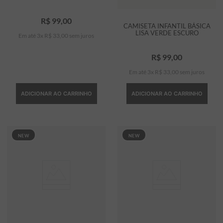
R$
99
,
00
CAMISETA INFANTIL BÁSICA
LISA VERDE ESCURO
Em até
3
x
R$
33
,
00
sem juros
R$
99
,
00
Em até
3
x
R$
33
,
00
sem juros
ADICIONAR AO CARRINHO
ADICIONAR AO CARRINHO
NEW
NEW