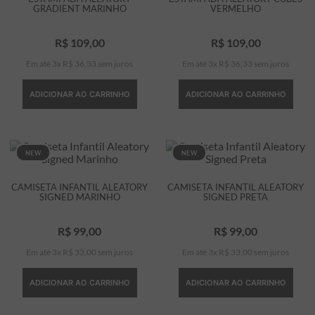
GRADIENT MARINHO
VERMELHO
7
º
bermuda
R$
109
,
00
R$
109
,
00
8
º
manga longa
Em até
3
x
R$
36
,
33
sem juros
Em até
3
x
R$
36
,
33
sem juros
9
º
kids
10
º
piquet
ADICIONAR AO CARRINHO
ADICIONAR AO CARRINHO
NEW
NEW
CAMISETA INFANTIL ALEATORY
CAMISETA INFANTIL ALEATORY
SIGNED MARINHO
SIGNED PRETA
R$
99
,
00
R$
99
,
00
Em até
3
x
R$
33
,
00
sem juros
Em até
3
x
R$
33
,
00
sem juros
ADICIONAR AO CARRINHO
ADICIONAR AO CARRINHO