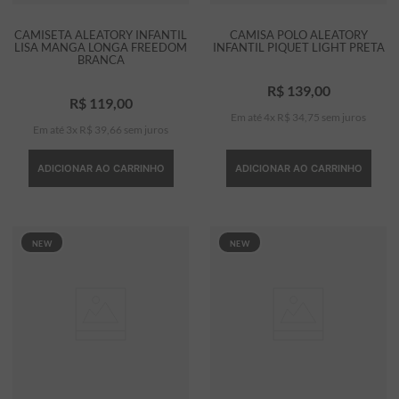
CAMISETA ALEATORY INFANTIL
CAMISA POLO ALEATORY
LISA MANGA LONGA FREEDOM
INFANTIL PIQUET LIGHT PRETA
BRANCA
R$
139
,
00
R$
119
,
00
Em até
4
x
R$
34
,
75
sem juros
Em até
3
x
R$
39
,
66
sem juros
ADICIONAR AO CARRINHO
ADICIONAR AO CARRINHO
NEW
NEW