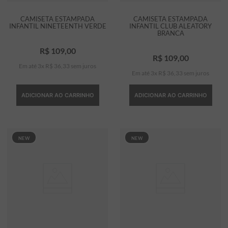
CAMISETA ESTAMPADA
CAMISETA ESTAMPADA
INFANTIL NINETEENTH VERDE
INFANTIL CLUB ALEATORY
BRANCA
R$
109
,
00
R$
109
,
00
Em até
3
x
R$
36
,
33
sem juros
Em até
3
x
R$
36
,
33
sem juros
ADICIONAR AO CARRINHO
ADICIONAR AO CARRINHO
NEW
NEW