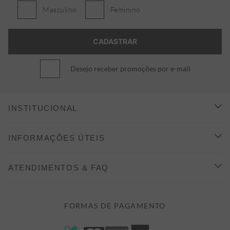
Masculino
Feminino
Desejo receber promoções por e-mail
INSTITUCIONAL
CONHEÇA A ALEATORY
INFORMAÇÕES ÚTEIS
INDICAÇÃO E DESCONTO
COMO COMPRAR
ATENDIMENTOS & FAQ
PRAZOS DE ENTREGA
FALE CONOSCO
FORMAS DE PAGAMENTO
FORMAS DE PAGAMENTO
DÚVIDAS
POLÍTICA DE PRIVACIDADE