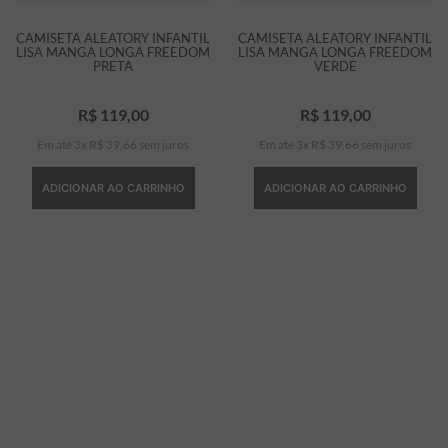
CAMISETA ALEATORY INFANTIL
CAMISETA ALEATORY INFANTIL
LISA MANGA LONGA FREEDOM
LISA MANGA LONGA FREEDOM
PRETA
VERDE
R$
119
,
00
R$
119
,
00
Em até
3
x
R$
39
,
66
sem juros
Em até
3
x
R$
39
,
66
sem juros
ADICIONAR AO CARRINHO
ADICIONAR AO CARRINHO