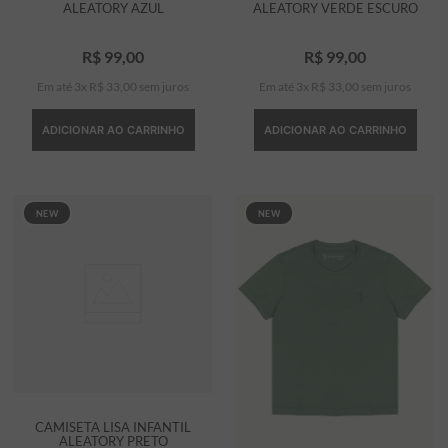
ALEATORY AZUL
ALEATORY VERDE ESCURO
R$
99
,
00
R$
99
,
00
Em até
3
x
R$
33
,
00
sem juros
Em até
3
x
R$
33
,
00
sem juros
ADICIONAR AO CARRINHO
ADICIONAR AO CARRINHO
NEW
NEW
CAMISETA LISA INFANTIL
ALEATORY PRETO