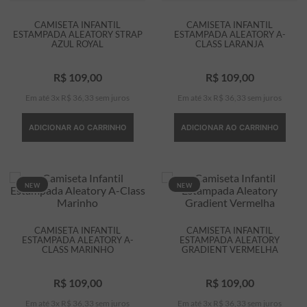
CAMISETA INFANTIL
CAMISETA INFANTIL
ESTAMPADA ALEATORY STRAP
ESTAMPADA ALEATORY A-
AZUL ROYAL
CLASS LARANJA
R$
109
,
00
R$
109
,
00
Em até
3
x
R$
36
,
33
sem juros
Em até
3
x
R$
36
,
33
sem juros
ADICIONAR AO CARRINHO
ADICIONAR AO CARRINHO
NEW
NEW
CAMISETA INFANTIL
CAMISETA INFANTIL
ESTAMPADA ALEATORY A-
ESTAMPADA ALEATORY
CLASS MARINHO
GRADIENT VERMELHA
R$
109
,
00
R$
109
,
00
Em até
3
x
R$
36
,
33
sem juros
Em até
3
x
R$
36
,
33
sem juros