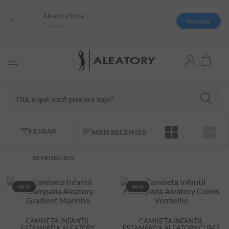
AleatoryStore
Instalar
Compras
Olá, o que você procura hoje?
TERMOS MAIS BUSCADOS
FILTRAR
MAIS RECENTES
1
º
camisas polo
2
º
camiseta listrada
28
PRODUTOS
3
º
boné
NEW
NEW
4
º
camiseta
5
º
pima
CAMISETA INFANTIL
CAMISETA INFANTIL
6
º
jaqueta
ESTAMPADA ALEATORY
ESTAMPADA ALEATORY CUBES