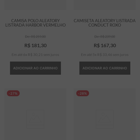
CAMISA POLO ALEATORY
CAMISETA ALEATORY LISTRADA
LISTRADA HARBOR VERMELHO
CONDUCT ROXO
R$
259
,
00
R$
239
,
00
R$
181
,
30
R$
167
,
30
Em até
6
x
R$
30
,
21
sem juros
Em até
5
x
R$
33
,
46
sem juros
ADICIONAR AO CARRINHO
ADICIONAR AO CARRINHO
-27%
-28%