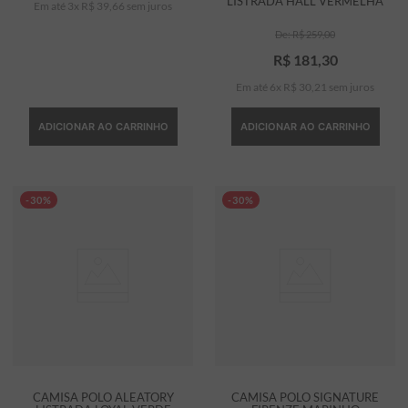
LISTRADA HALL VERMELHA
Em até
3
x
R$
39
,
66
sem juros
R$
259
,
00
R$
181
,
30
Em até
6
x
R$
30
,
21
sem juros
ADICIONAR AO CARRINHO
ADICIONAR AO CARRINHO
-30%
-30%
CAMISA POLO ALEATORY
CAMISA POLO SIGNATURE