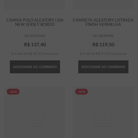
CAMISA POLO ALEATORY LISA
CAMISETA ALEATORY LISTRADA
NEW JERSEY BORDÔ
FINISH VERMELHA
R$
229
,
00
R$
239
,
00
R$
137
,
40
R$
119
,
50
Em até
4
x
R$
34
,
35
sem juros
Em até
3
x
R$
39
,
83
sem juros
ADICIONAR AO CARRINHO
ADICIONAR AO CARRINHO
-30%
-30%