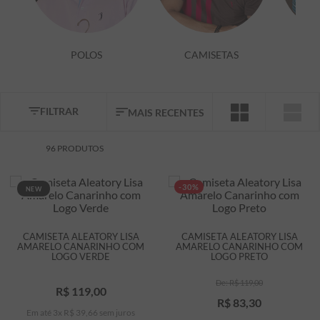
7
º
bermuda
8
º
kids
POLOS
CAMISETAS
9
º
piquet
10
º
manga longa
FILTRAR
MAIS RECENTES
96
PRODUTOS
-30%
NEW
CAMISETA ALEATORY LISA
CAMISETA ALEATORY LISA
AMARELO CANARINHO COM
AMARELO CANARINHO COM
LOGO VERDE
LOGO PRETO
R$
119
,
00
R$
119
,
00
R$
83
,
30
Em até
3
x
R$
39
,
66
sem juros