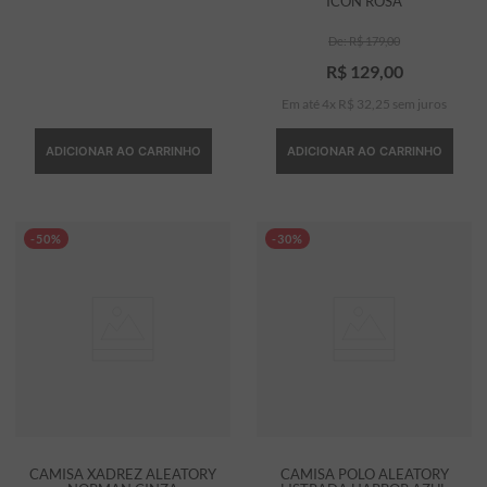
ICON ROSA
R$
179
,
00
R$
129
,
00
Em até
4
x
R$
32
,
25
sem juros
ADICIONAR AO CARRINHO
ADICIONAR AO CARRINHO
-50%
-30%
CAMISA XADREZ ALEATORY
CAMISA POLO ALEATORY