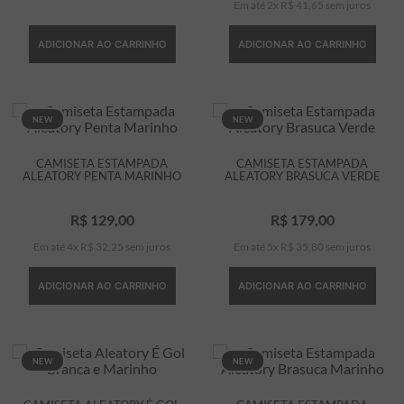
Em até
2
x
R$
41
,
65
sem juros
ADICIONAR AO CARRINHO
ADICIONAR AO CARRINHO
NEW
NEW
CAMISETA ESTAMPADA
CAMISETA ESTAMPADA
ALEATORY PENTA MARINHO
ALEATORY BRASUCA VERDE
R$
129
,
00
R$
179
,
00
Em até
4
x
R$
32
,
25
sem juros
Em até
5
x
R$
35
,
80
sem juros
ADICIONAR AO CARRINHO
ADICIONAR AO CARRINHO
NEW
NEW