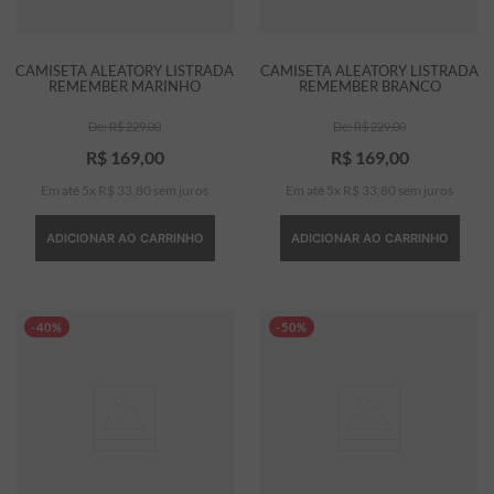
CAMISETA ALEATORY LISTRADA
CAMISETA ALEATORY LISTRADA
REMEMBER MARINHO
REMEMBER BRANCO
R$
229
,
00
R$
229
,
00
R$
169
,
00
R$
169
,
00
Em até
5
x
R$
33
,
80
sem juros
Em até
5
x
R$
33
,
80
sem juros
ADICIONAR AO CARRINHO
ADICIONAR AO CARRINHO
-40%
-50%