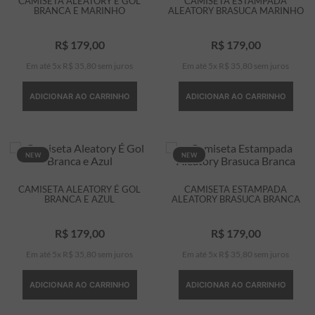
CAMISETA ALEATORY É GOL
CAMISETA ESTAMPADA
BRANCA E MARINHO
ALEATORY BRASUCA MARINHO
R$
179
,
00
R$
179
,
00
Em até
5
x
R$
35
,
80
sem juros
Em até
5
x
R$
35
,
80
sem juros
ADICIONAR AO CARRINHO
ADICIONAR AO CARRINHO
NEW
NEW
CAMISETA ALEATORY É GOL
CAMISETA ESTAMPADA
BRANCA E AZUL
ALEATORY BRASUCA BRANCA
R$
179
,
00
R$
179
,
00
Em até
5
x
R$
35
,
80
sem juros
Em até
5
x
R$
35
,
80
sem juros
ADICIONAR AO CARRINHO
ADICIONAR AO CARRINHO