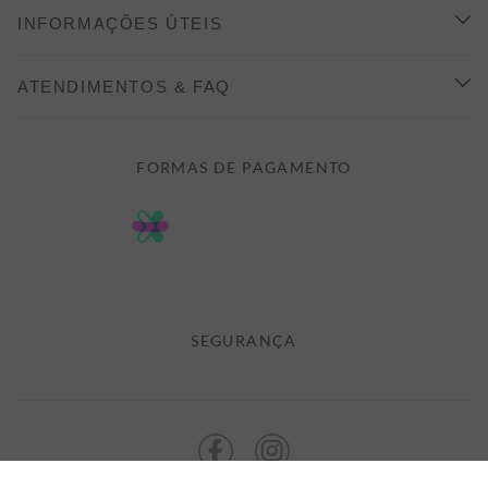
CONHEÇA A ALEATORY
INFORMAÇÕES ÚTEIS
INDICAÇÃO E DESCONTO
COMO COMPRAR
ATENDIMENTOS & FAQ
PRAZOS DE ENTREGA
FALE CONOSCO
FORMAS DE PAGAMENTO
FORMAS DE PAGAMENTO
DÚVIDAS
POLÍTICA DE PRIVACIDADE
MINHA CONTA
TROCAS E DEVOLUÇÕES
MEUS PEDIDOS
CASHBACK
E-MAIL US ON 

ATENDIMENTO@ALEATORYSTORE.COM.BR
SEGURANÇA