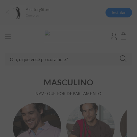
AleatoryStore
Instalar
Compras
Olá, o que você procura hoje?
TERMOS MAIS BUSCADOS
MASCULINO
1
º
camisas polo
2
º
camiseta listrada
NAVEGUE POR DEPARTAMENTO
3
º
boné
4
º
camiseta
5
º
pima
6
º
jaqueta