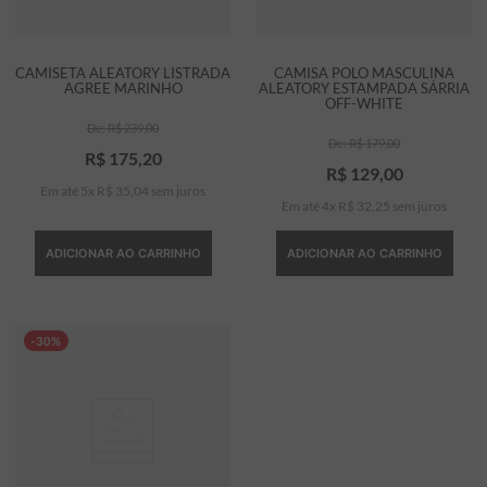
CAMISETA ALEATORY LISTRADA
CAMISA POLO MASCULINA
AGREE MARINHO
ALEATORY ESTAMPADA SÁRRIA
OFF-WHITE
R$
239
,
00
R$
179
,
00
R$
175
,
20
R$
129
,
00
Em até
5
x
R$
35
,
04
sem juros
Em até
4
x
R$
32
,
25
sem juros
ADICIONAR AO CARRINHO
ADICIONAR AO CARRINHO
-30%