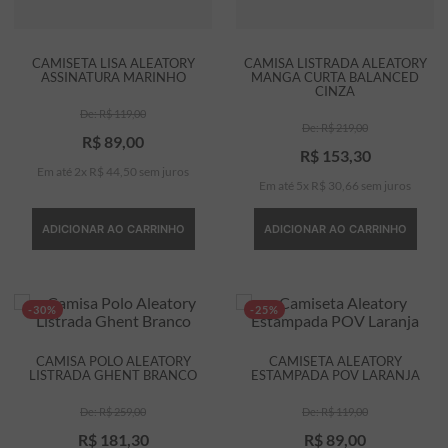
CAMISETA LISA ALEATORY
CAMISA LISTRADA ALEATORY
ASSINATURA MARINHO
MANGA CURTA BALANCED
CINZA
R$
119
,
00
R$
219
,
00
R$
89
,
00
R$
153
,
30
Em até
2
x
R$
44
,
50
sem juros
Em até
5
x
R$
30
,
66
sem juros
ADICIONAR AO CARRINHO
ADICIONAR AO CARRINHO
-30%
-25%
CAMISA POLO ALEATORY
CAMISETA ALEATORY
LISTRADA GHENT BRANCO
ESTAMPADA POV LARANJA
R$
259
,
00
R$
119
,
00
R$
181
,
30
R$
89
,
00