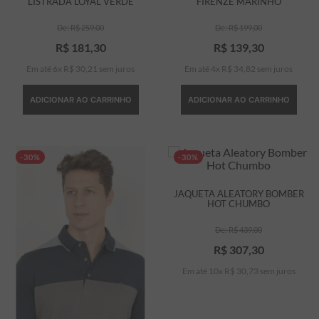
LISTRADA LOYAL VERDE
FIRENZE MARINHO
R$
259
,
00
R$
199
,
00
R$
181
,
30
R$
139
,
30
Em até
6
x
R$
30
,
21
sem juros
Em até
4
x
R$
34
,
82
sem juros
ADICIONAR AO CARRINHO
ADICIONAR AO CARRINHO
-30%
-30%
JAQUETA ALEATORY BOMBER
HOT CHUMBO
R$
439
,
00
R$
307
,
30
Em até
10
x
R$
30
,
73
sem juros