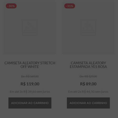
-30%
-31%
CAMISETA ALEATORY STRETCH
CAMISETA ALEATORY
OFF WHITE
ESTAMPADA YES ROSA
R$
169
,
00
R$
129
,
00
R$
119
,
00
R$
89
,
00
Em até
3
x
R$
39
,
66
sem juros
Em até
2
x
R$
44
,
50
sem juros
ADICIONAR AO CARRINHO
ADICIONAR AO CARRINHO