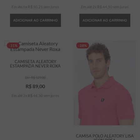
Em até
6
x
R$
30
,
21
sem juros
Em até
2
x
R$
44
,
50
sem juros
ADICIONAR AO CARRINHO
ADICIONAR AO CARRINHO
-31%
-28%
CAMISETA ALEATORY
ESTAMPADA NEVER ROXA
R$
129
,
00
R$
89
,
00
Em até
2
x
R$
44
,
50
sem juros
CAMISA POLO ALEATORY LISA