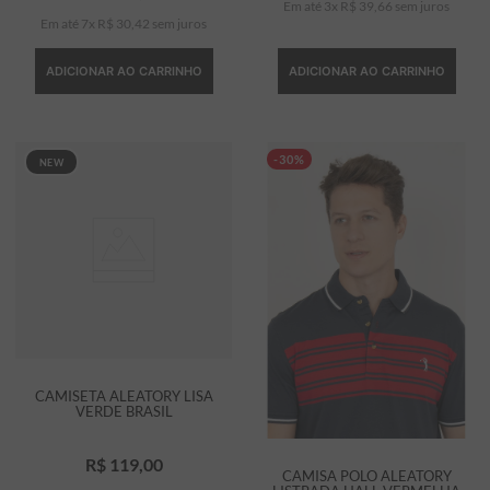
Em até
3
x
R$
39
,
66
sem juros
Em até
7
x
R$
30
,
42
sem juros
ADICIONAR AO CARRINHO
ADICIONAR AO CARRINHO
-30%
NEW
CAMISETA ALEATORY LISA
VERDE BRASIL
R$
119
,
00
CAMISA POLO ALEATORY