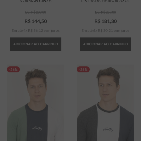
NORMAN CINZA
LISTRADA HARBOR AZUL
R$
289
,
00
R$
259
,
00
R$
144
,
50
R$
181
,
30
Em até
4
x
R$
36
,
12
sem juros
Em até
6
x
R$
30
,
21
sem juros
ADICIONAR AO CARRINHO
ADICIONAR AO CARRINHO
-26%
-26%