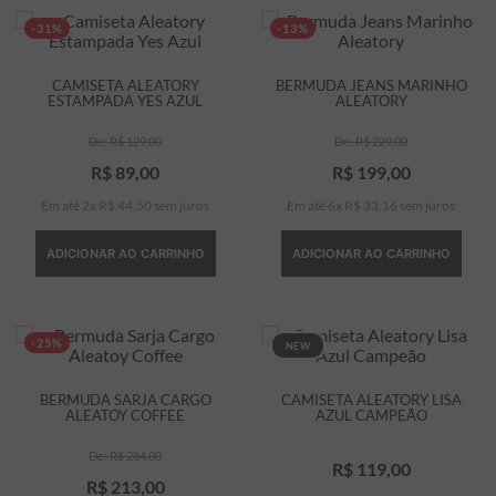
-31%
-13%
CAMISETA ALEATORY
BERMUDA JEANS MARINHO
ESTAMPADA YES AZUL
ALEATORY
R$
129
,
00
R$
229
,
00
R$
89
,
00
R$
199
,
00
Em até
2
x
R$
44
,
50
sem juros
Em até
6
x
R$
33
,
16
sem juros
ADICIONAR AO CARRINHO
ADICIONAR AO CARRINHO
-25%
NEW
BERMUDA SARJA CARGO
CAMISETA ALEATORY LISA
ALEATOY COFFEE
AZUL CAMPEÃO
R$
284
,
00
R$
119
,
00
R$
213
,
00