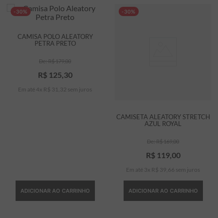
-30%
-30%
CAMISA POLO ALEATORY
PETRA PRETO
R$
179
,
00
R$
125
,
30
Em até
4
x
R$
31
,
32
sem juros
CAMISETA ALEATORY STRETCH
AZUL ROYAL
R$
169
,
00
R$
119
,
00
Em até
3
x
R$
39
,
66
sem juros
ADICIONAR AO CARRINHO
ADICIONAR AO CARRINHO