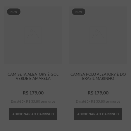
NEW
NEW
CAMISETA ALEATORY É GOL
CAMISA POLO ALEATORY É DO
VERDE E AMARELA
BRASIL MARINHO
R$
179
,
00
R$
179
,
00
Em até
5
x
R$
35
,
80
sem juros
Em até
5
x
R$
35
,
80
sem juros
ADICIONAR AO CARRINHO
ADICIONAR AO CARRINHO