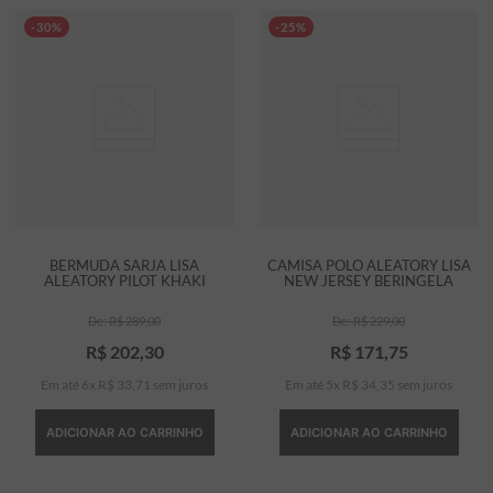
-30%
-25%
BERMUDA SARJA LISA
CAMISA POLO ALEATORY LISA
ALEATORY PILOT KHAKI
NEW JERSEY BERINGELA
R$
289
,
00
R$
229
,
00
R$
202
,
30
R$
171
,
75
Em até
6
x
R$
33
,
71
sem juros
Em até
5
x
R$
34
,
35
sem juros
ADICIONAR AO CARRINHO
ADICIONAR AO CARRINHO