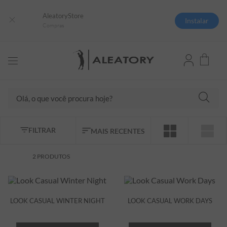
AleatoryStore
Instalar
Compras
Olá, o que você procura hoje?
TERMOS MAIS BUSCADOS
FILTRAR
MAIS RECENTES
1
º
camisas polo
2
º
camiseta listrada
2
PRODUTOS
3
º
boné
4
º
camiseta
LOOK CASUAL WINTER NIGHT
LOOK CASUAL WORK DAYS
5
º
pima
6
º
jaqueta