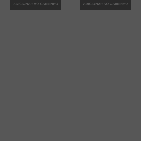
ADICIONAR AO CARRINHO
ADICIONAR AO CARRINHO
7
º
bermuda
8
º
kids
9
º
manga longa
10
º
piquet