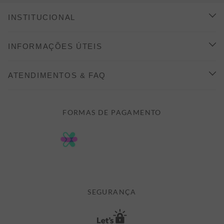
INSTITUCIONAL
CONHEÇA A ALEATORY
INFORMAÇÕES ÚTEIS
INDICAÇÃO E DESCONTO
COMO COMPRAR
ATENDIMENTOS & FAQ
PRAZOS DE ENTREGA
FALE CONOSCO
FORMAS DE PAGAMENTO
FORMAS DE PAGAMENTO
DÚVIDAS
POLÍTICA DE PRIVACIDADE
MINHA CONTA
TROCAS E DEVOLUÇÕES
MEUS PEDIDOS
CASHBACK
E-MAIL US ON 

ATENDIMENTO@ALEATORYSTORE.COM.BR
SEGURANÇA