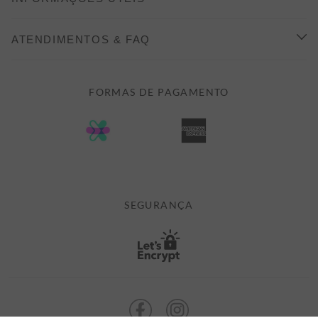
INDICAÇÃO E DESCONTO
COMO COMPRAR
ATENDIMENTOS & FAQ
PRAZOS DE ENTREGA
FALE CONOSCO
FORMAS DE PAGAMENTO
FORMAS DE PAGAMENTO
DÚVIDAS
POLÍTICA DE PRIVACIDADE
MINHA CONTA
TROCAS E DEVOLUÇÕES
MEUS PEDIDOS
CASHBACK
E-MAIL US ON 

ATENDIMENTO@ALEATORYSTORE.COM.BR
SEGURANÇA