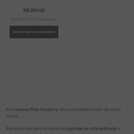
7
º
bermuda
R$
209
,
00
Em até
6
x
R$
34
,
83
sem juros
8
º
kids
9
º
manga longa
ADICIONAR AO CARRINHO
10
º
piquet
As
Camisas Polo Aleatory
são o verdadeiro ícone da nossa
marca.
Reconhecidas pelo bordado do
logotipo de alta definição
e