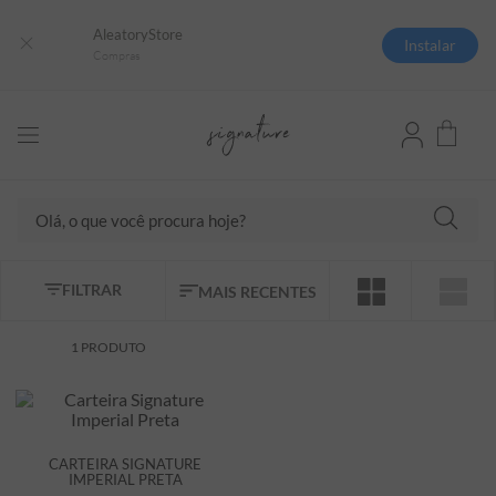
AleatoryStore
Instalar
Compras
Olá, o que você procura hoje?
TERMOS MAIS BUSCADOS
FILTRAR
MAIS RECENTES
1
º
camisas polo
2
º
camiseta listrada
1
PRODUTO
3
º
boné
4
º
jaqueta
5
º
camiseta
CARTEIRA SIGNATURE
IMPERIAL PRETA
6
º
pima