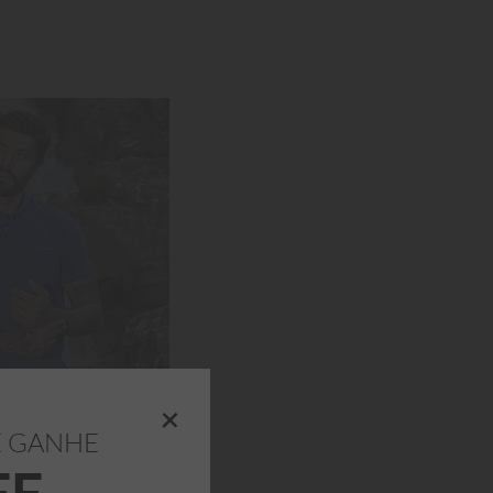
40
42
44
46
48
INHO
ADICIONAR AO CARRINHO
+
E GANHE
FF