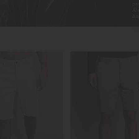
pa
Al
Aqu