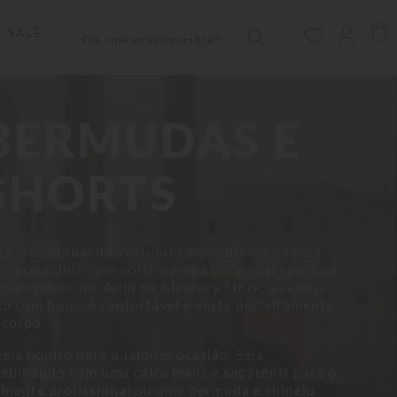
Olá, o que você procura hoje?
SALE
BERMUDAS E
SHORTS
ça tradicional do vestuário masculino, a camisa
lo masculina com bolso agrega um visual sport ao
mem moderno. Aqui na Aleatory Store, a camisa
lo com bolso é confortável e veste perfeitamente
 corpo.
teja bonito para qualquer ocasião. Seja
mbinando com uma calça jeans e sapatênis para o
biente profissional ou uma bermuda e chinelo