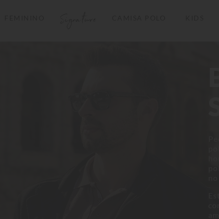
Signature
FEMININO
CAMISA POLO
KIDS
TERMOS MAIS BUSCADOS
1
º
camisas polo
2
º
camiseta listrada
3
º
boné
4
º
jaqueta
5
º
camiseta
Pe
6
º
pima
po
ho
7
º
bermuda
po
8
º
kids
no
9
º
manga longa
Es
co
10
º
piquet
am