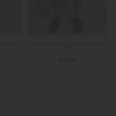
URE MALHA
BERMUDA ALFAIATARIA SIGNATURE MALHA
PRETA
R$
389
,
00
os
Em até
10
x
R$
38
,
90
sem juros