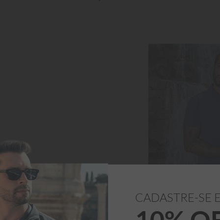
44
46
48
50
40
44
48
ONAR AO CARRINHO
ADICIONAR AO CARR
CADASTRE-SE 
10% O