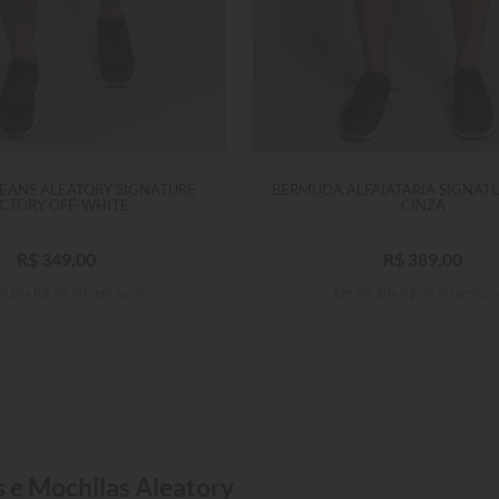
EANS ALEATORY SIGNATURE
BERMUDA ALFAIATARIA SIGNAT
ICTORY OFF-WHITE
CINZA
R$
349
,
00
R$
389
,
00
té
10
x
R$
34
,
90
sem juros
Em até
10
x
R$
38
,
90
sem jur
s e Mochilas Aleatory