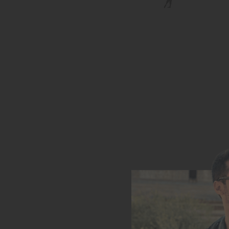
40
ADICI