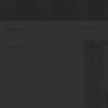
FILTROS
3
PRODUTOS
NEW
Tamanho
40
42
44
46
48
50