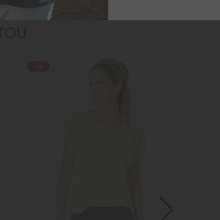
TOU
-9%
-8%