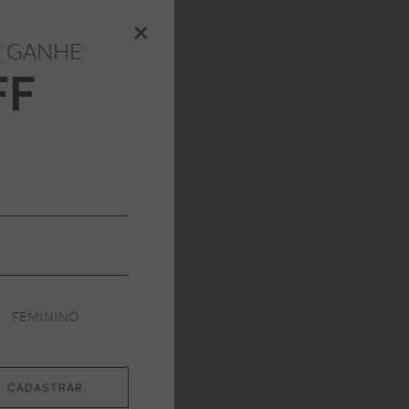
+
E GANHE
FF
FEMININO
CADASTRAR