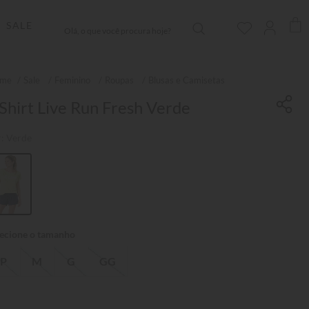
Olá, o que você procura hoje?
SALE
Sale
Feminino
Roupas
Blusas e Camisetas
Shirt Live Run Fresh Verde
r:
Verde
P
M
G
GG