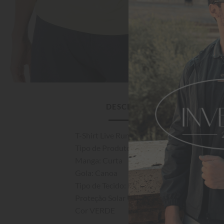
DESCRIÇÃO DO PRODUTO
T-Shirt Live Run Fresh Verde

Tipo de Produto: Camiseta

Manga: Curta

Gola: Canoa

Tipo de Tecido: Malha

Proteção Solar UV - Fator de proteção Solar
Cor VERDE