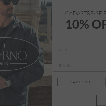
CADASTRE-SE 
10% O
100% Poliamida
MASCULINO
 = 50
