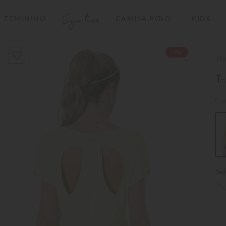
Signature
FEMININO
CAMISA POLO
KIDS
TERMOS MAIS BUSCADOS
-9%
1
º
camisas polo
2
º
camiseta listrada
T-
3
º
boné
Co
4
º
camiseta
5
º
jaqueta
6
º
pima
7
º
bermuda
8
º
kids
9
º
manga longa
10
º
piquet