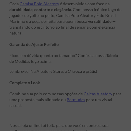
Cada
Camisa Polo Aleatory
é desenvolvida com foco na
durabilidade, conforto e elegância
. Com nosso icônico logo do
jogador de golfe no peito, Camisa Polo Aleatory É do Brasil
Marinho é a peça perfeita para quem busca
versatilidade
—
transitando do escritório ao final de semana com elegância
natural.
Garantia de Ajuste Perfeito
Ficou em dúvida quanto ao tamanho? Confira a nossa
Tabela
de Medidas
logo acima.
Lembre-se: Na Aleatory Store,
a 1ª troca é grátis!
Complete o Look
Combine sua polo com nossas opções de
Calças Aleatory
para
uma proposta mais alinhada ou
Bermudas
para um visual
casual.
Nossa loja online foi feita para que você encontre a sua