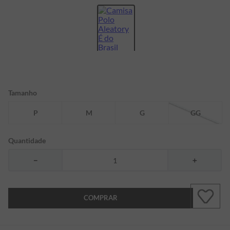
7
º
bermuda
8
º
manga longa
9
º
kids
10
º
piquet
Tamanho
P
M
G
GG
Quantidade
－
＋
COMPRAR