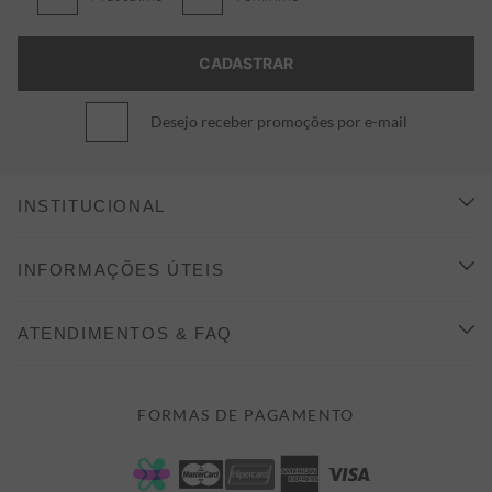
Desejo receber promoções por e-mail
INSTITUCIONAL
CONHEÇA A ALEATORY
INFORMAÇÕES ÚTEIS
INDICAÇÃO E DESCONTO
COMO COMPRAR
ATENDIMENTOS & FAQ
PRAZOS DE ENTREGA
FALE CONOSCO
FORMAS DE PAGAMENTO
FORMAS DE PAGAMENTO
DÚVIDAS
POLÍTICA DE PRIVACIDADE
MINHA CONTA