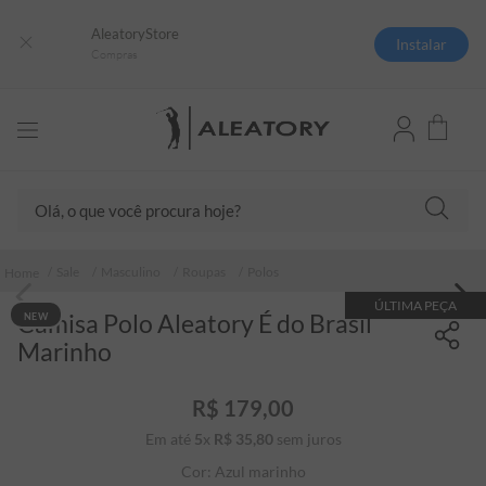
AleatoryStore
Instalar
Compras
Olá, o que você procura hoje?
TERMOS MAIS BUSCADOS
Sale
Masculino
Roupas
Polos
1
º
camisas polo
ÚLTIMA PEÇA
Camisa Polo Aleatory É do Brasil
NEW
2
º
camiseta listrada
Marinho
3
º
boné
4
º
camiseta
R$
179
,
00
Em até
5
x
R$
35
5
,
º
80
sem juros
pima
Cor:
Azul marinho
6
º
jaqueta