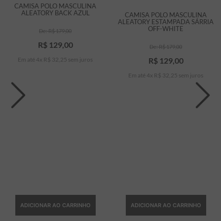
CAMISA POLO MASCULINA
ALEATORY BACK AZUL
CAMISA POLO MASCULINA
ALEATORY ESTAMPADA SÁRRIA
OFF-WHITE
R$
179
,
00
R$
129
,
00
R$
179
,
00
Em até
4
x
R$
32
,
25
sem juros
R$
129
,
00
Em até
4
x
R$
32
,
25
sem juros
ADICIONAR AO CARRINHO
ADICIONAR AO CARRINHO