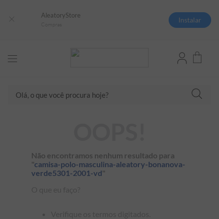
AleatoryStore
Instalar
Compras
Olá, o que você procura hoje?
TERMOS MAIS BUSCADOS
OOPS!
1
º
camisas polo
2
º
camiseta listrada
Não encontramos nenhum resultado para
"
camisa-polo-masculina-aleatory-bonanova-
3
º
boné
verde5301-2001-vd
"
4
º
camiseta
O que eu faço?
5
º
pima
Verifique os termos digitados.
6
º
jaqueta