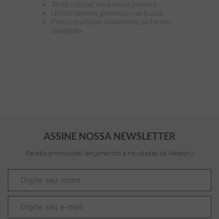
Tente utilizar uma única palavra.
Utilize termos genéricos na busca.
7
º
bermuda
Procure utilizar sinônimos ao termo
desejado.
8
º
kids
9
º
piquet
10
º
manga longa
ASSINE NOSSA NEWSLETTER
Receba promoções, lançamentos e novidades da Aleatory