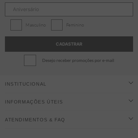
Masculino
Feminino
Desejo receber promoções por e-mail
INSTITUCIONAL
CONHEÇA A ALEATORY
INFORMAÇÕES ÚTEIS
INDICAÇÃO E DESCONTO
COMO COMPRAR
ATENDIMENTOS & FAQ
PRAZOS DE ENTREGA
FALE CONOSCO