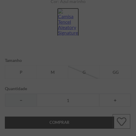
Cor:
Azul marinho
7
º
bermuda
8
º
kids
9
º
manga longa
10
º
piquet
Tamanho
P
M
G
GG
Quantidade
－
＋
COMPRAR