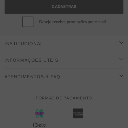
Desejo receber promoções por e-mail
INSTITUCIONAL
CONHEÇA A ALEATORY
INFORMAÇÕES ÚTEIS
INDICAÇÃO E DESCONTO
COMO COMPRAR
ATENDIMENTOS & FAQ
PRAZOS DE ENTREGA
FALE CONOSCO
FORMAS DE PAGAMENTO
FORMAS DE PAGAMENTO
DÚVIDAS
POLÍTICA DE PRIVACIDADE
MINHA CONTA
TROCAS E DEVOLUÇÕES
MEUS PEDIDOS