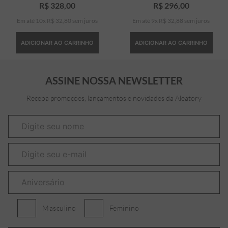
R$
328
,
00
R$
296
,
00
Em até
10
x
R$
32
,
80
sem juros
Em até
9
x
R$
32
,
88
sem juros
ADICIONAR AO CARRINHO
ADICIONAR AO CARRINHO
ASSINE NOSSA NEWSLETTER
Receba promoções, lançamentos e novidades da Aleatory
Masculino
Feminino