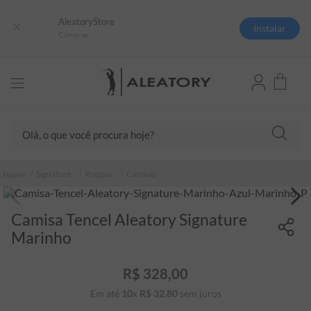
AleatoryStore
Instalar
Compras
Olá, o que você procura hoje?
TERMOS MAIS BUSCADOS
Signature
Roupas
Camisas
1
º
camisas polo
2
º
camiseta listrada
Camisa Tencel Aleatory Signature
3
º
boné
Marinho
4
º
jaqueta
R$
328
,
00
5
º
camiseta
Em até
10
x
R$
32
,
80
sem juros
6
º
pima