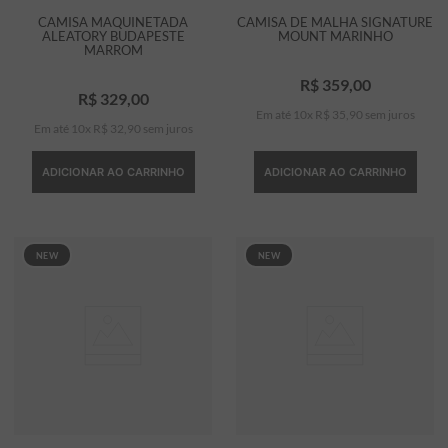
CAMISA MAQUINETADA
CAMISA DE MALHA SIGNATURE
ALEATORY BUDAPESTE
MOUNT MARINHO
MARROM
R$
359
,
00
R$
329
,
00
Em até
10
x
R$
35
,
90
sem juros
Em até
10
x
R$
32
,
90
sem juros
ADICIONAR AO CARRINHO
ADICIONAR AO CARRINHO
NEW
NEW