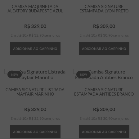
CAMISA MAQUINETADA
CAMISA SIGNATURE
ALEATORY BUDAPESTE AZUL
ESTAMPADA LYON PRETO
R$
329
,
00
R$
309
,
00
Em até
10
x
R$
32
,
90
sem juros
Em até
10
x
R$
30
,
90
sem juros
ADICIONAR AO CARRINHO
ADICIONAR AO CARRINHO
NEW
NEW
CAMISA SIGNATURE LISTRADA
CAMISA SIGNATURE
MAYFAIR MARINHO
ESTAMPADA ANTIBES BRANCO
R$
329
,
00
R$
309
,
00
Em até
10
x
R$
32
,
90
sem juros
Em até
10
x
R$
30
,
90
sem juros
ADICIONAR AO CARRINHO
ADICIONAR AO CARRINHO