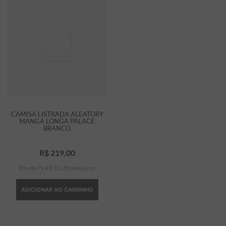
CAMISA LISTRADA ALEATORY
MANGA LONGA PALACE
BRANCO
R$
219
,
00
Em até
7
x
R$
31
,
28
sem juros
ADICIONAR AO CARRINHO