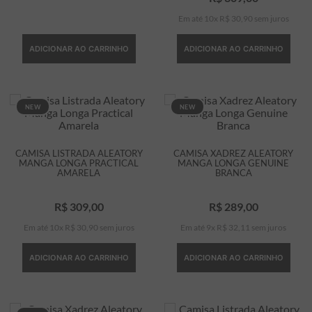
Em até
10
x
R$
30
,
90
sem juros
ADICIONAR AO CARRINHO
ADICIONAR AO CARRINHO
NEW
NEW
CAMISA LISTRADA ALEATORY
CAMISA XADREZ ALEATORY
MANGA LONGA PRACTICAL
MANGA LONGA GENUINE
AMARELA
BRANCA
R$
309
,
00
R$
289
,
00
Em até
10
x
R$
30
,
90
sem juros
Em até
9
x
R$
32
,
11
sem juros
ADICIONAR AO CARRINHO
ADICIONAR AO CARRINHO