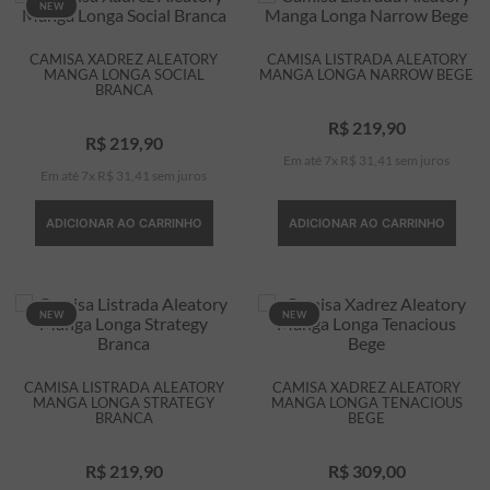
NEW
CAMISA XADREZ ALEATORY
CAMISA LISTRADA ALEATORY
MANGA LONGA SOCIAL
MANGA LONGA NARROW BEGE
BRANCA
R$
219
,
90
R$
219
,
90
Em até
7
x
R$
31
,
41
sem juros
Em até
7
x
R$
31
,
41
sem juros
ADICIONAR AO CARRINHO
ADICIONAR AO CARRINHO
NEW
NEW
CAMISA LISTRADA ALEATORY
CAMISA XADREZ ALEATORY
MANGA LONGA STRATEGY
MANGA LONGA TENACIOUS
BRANCA
BEGE
R$
219
,
90
R$
309
,
00