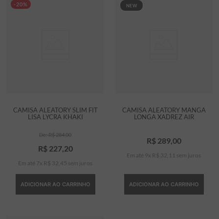
-20%
NEW
CAMISA ALEATORY SLIM FIT
CAMISA ALEATORY MANGA
LISA LYCRA KHAKI
LONGA XADREZ AIR
R$
284
,
00
R$
289
,
00
R$
227
,
20
Em até
9
x
R$
32
,
11
sem juros
Em até
7
x
R$
32
,
45
sem juros
ADICIONAR AO CARRINHO
ADICIONAR AO CARRINHO