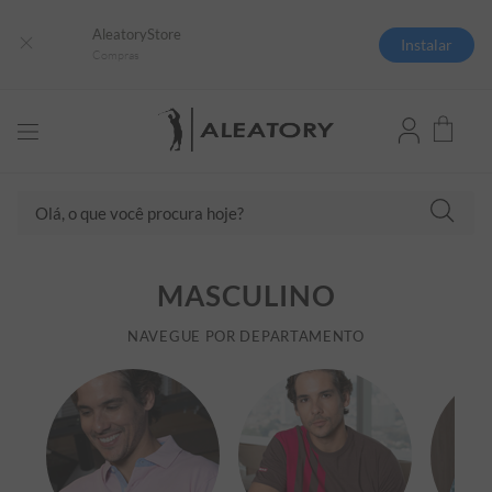
AleatoryStore
Instalar
Compras
Olá, o que você procura hoje?
TERMOS MAIS BUSCADOS
MASCULINO
1
º
camisas polo
2
º
camiseta listrada
NAVEGUE POR DEPARTAMENTO
3
º
boné
4
º
camiseta
5
º
pima
6
º
jaqueta