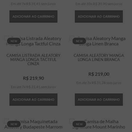
Em até
7
x
R$
31
,
41
sem juros
Em até
10
x
R$
30
,
90
sem juros
ADICIONAR AO CARRINHO
ADICIONAR AO CARRINHO
NEW
NEW
CAMISA LISTRADA ALEATORY
CAMISA ALEATORY MANGA
MANGA LONGA TACTFUL
LONGA LINEN BRANCA
CINZA
R$
219
,
00
R$
219
,
90
Em até
7
x
R$
31
,
28
sem juros
Em até
7
x
R$
31
,
41
sem juros
ADICIONAR AO CARRINHO
ADICIONAR AO CARRINHO
NEW
NEW