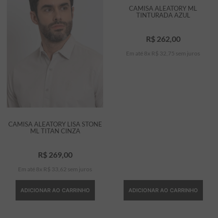
CAMISA ALEATORY ML
TINTURADA AZUL
R$
262
,
00
Em até
8
x
R$
32
,
75
sem juros
CAMISA ALEATORY LISA STONE
ML TITAN CINZA
R$
269
,
00
Em até
8
x
R$
33
,
62
sem juros
ADICIONAR AO CARRINHO
ADICIONAR AO CARRINHO