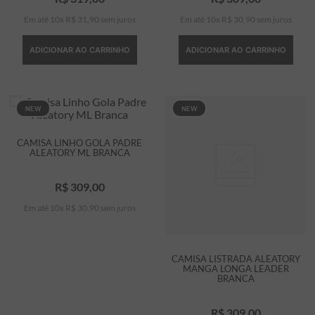
Em até
10
x
R$
31
,
90
sem juros
Em até
10
x
R$
30
,
90
sem juros
ADICIONAR AO CARRINHO
ADICIONAR AO CARRINHO
NEW
NEW
CAMISA LINHO GOLA PADRE
ALEATORY ML BRANCA
R$
309
,
00
Em até
10
x
R$
30
,
90
sem juros
CAMISA LISTRADA ALEATORY
MANGA LONGA LEADER
BRANCA
R$
309
,
00