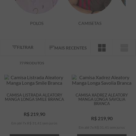
7
º
bermuda
8
º
kids
POLOS
CAMISETAS
9
º
manga longa
10
º
piquet
FILTRAR
MAIS RECENTES
77
PRODUTOS
CAMISA LISTRADA ALEATORY
CAMISA XADREZ ALEATORY
MANGA LONGA SMILE BRANCA
MANGA LONGA SAVOLIA
BRANCA
R$
219
,
90
R$
219
,
90
Em até
7
x
R$
31
,
41
sem juros
Em até
7
x
R$
31
,
41
sem juros