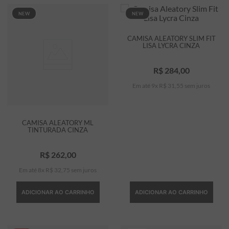
NEW
NEW
CAMISA ALEATORY SLIM FIT
LISA LYCRA CINZA
R$
284
,
00
Em até
9
x
R$
31
,
55
sem juros
CAMISA ALEATORY ML
TINTURADA CINZA
R$
262
,
00
Em até
8
x
R$
32
,
75
sem juros
ADICIONAR AO CARRINHO
ADICIONAR AO CARRINHO