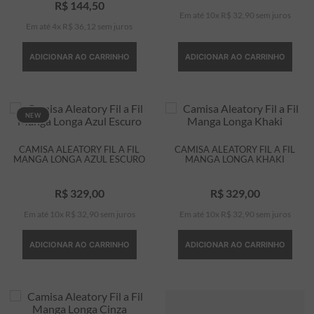
R$
144
,
50
Em até
10
x
R$
32
,
90
sem juros
Em até
4
x
R$
36
,
12
sem juros
ADICIONAR AO CARRINHO
ADICIONAR AO CARRINHO
NEW
CAMISA ALEATORY FIL A FIL
CAMISA ALEATORY FIL A FIL
MANGA LONGA AZUL ESCURO
MANGA LONGA KHAKI
R$
329
,
00
R$
329
,
00
Em até
10
x
R$
32
,
90
sem juros
Em até
10
x
R$
32
,
90
sem juros
ADICIONAR AO CARRINHO
ADICIONAR AO CARRINHO