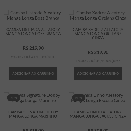
CAMISA LISTRADA ALEATORY
CAMISA XADREZ ALEATORY
MANGA LONGA BOSS BRANCA
MANGA LONGA ORELANS
CINZA
R$
219
,
90
R$
219
,
90
Em até
7
x
R$
31
,
41
sem juros
Em até
7
x
R$
31
,
41
sem juros
ADICIONAR AO CARRINHO
ADICIONAR AO CARRINHO
NEW
NEW
CAMISA SIGNATURE DOBBY
CAMISA LINHO ALEATORY
MANGA LONGA MARINHO
MANGA LONGA EXCUSE CINZA
R$
319
,
00
R$
309
,
00