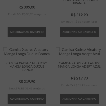
BRANCA
R$
309
,
00
Em até
10
x
R$
30
,
90
sem juros
R$
219
,
90
Em até
7
x
R$
31
,
41
sem juros
ADICIONAR AO CARRINHO
ADICIONAR AO CARRINHO
CAMISA XADREZ ALEATORY
CAMISA XADREZ ALEATORY
MANGA LONGA DUQUE
MANGA LONGA ADEPT AZUL
BRANCA
R$
219
,
90
R$
219
,
90
Em até
7
x
R$
31
,
41
sem juros
Em até
7
x
R$
31
,
41
sem juros
ADICIONAR AO CARRINHO
ADICIONAR AO CARRINHO