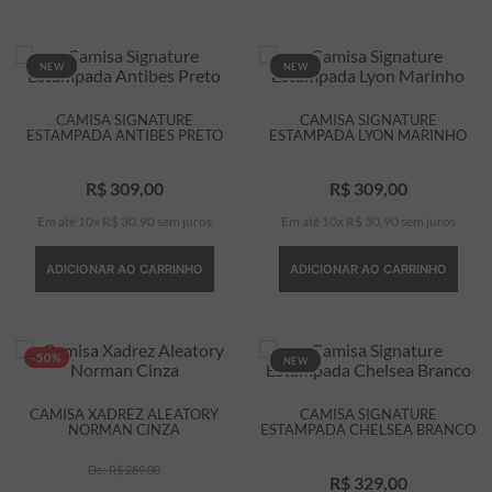
NEW
NEW
CAMISA SIGNATURE
CAMISA SIGNATURE
ESTAMPADA ANTIBES PRETO
ESTAMPADA LYON MARINHO
R$
309
,
00
R$
309
,
00
Em até
10
x
R$
30
,
90
sem juros
Em até
10
x
R$
30
,
90
sem juros
ADICIONAR AO CARRINHO
ADICIONAR AO CARRINHO
-50%
NEW
CAMISA XADREZ ALEATORY
CAMISA SIGNATURE
NORMAN CINZA
ESTAMPADA CHELSEA BRANCO
R$
289
,
00
R$
329
,
00