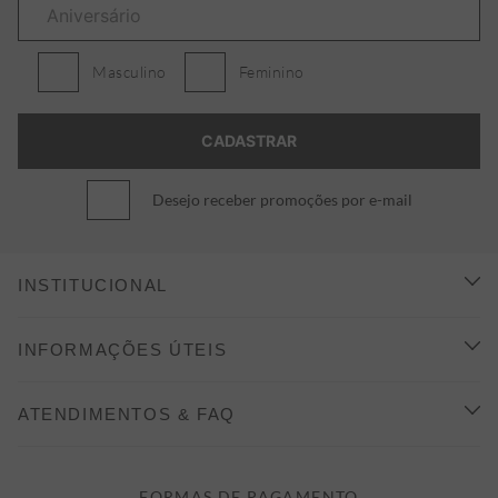
Masculino
Feminino
Desejo receber promoções por e-mail
INSTITUCIONAL
CONHEÇA A ALEATORY
INFORMAÇÕES ÚTEIS
INDICAÇÃO E DESCONTO
COMO COMPRAR
ATENDIMENTOS & FAQ
PRAZOS DE ENTREGA
FALE CONOSCO
FORMAS DE PAGAMENTO
FORMAS DE PAGAMENTO