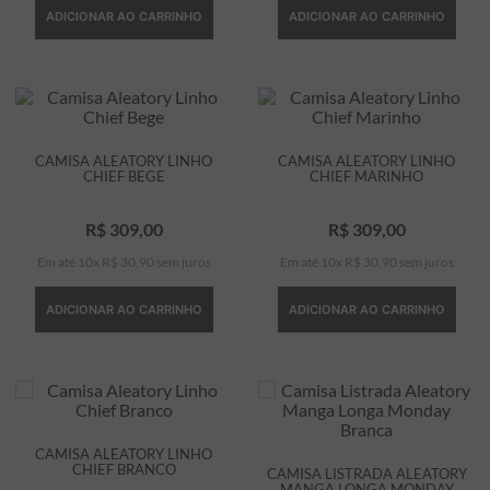
ADICIONAR AO CARRINHO
ADICIONAR AO CARRINHO
CAMISA ALEATORY LINHO
CAMISA ALEATORY LINHO
CHIEF BEGE
CHIEF MARINHO
R$
309
,
00
R$
309
,
00
Em até
10
x
R$
30
,
90
sem juros
Em até
10
x
R$
30
,
90
sem juros
ADICIONAR AO CARRINHO
ADICIONAR AO CARRINHO
CAMISA ALEATORY LINHO
CHIEF BRANCO
CAMISA LISTRADA ALEATORY
MANGA LONGA MONDAY