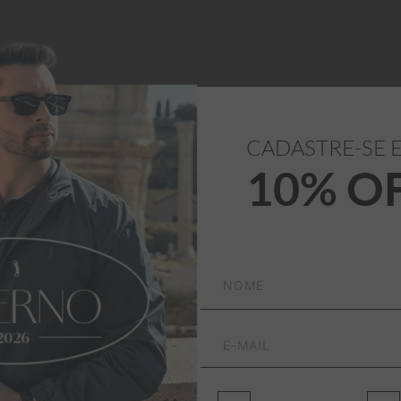
CADASTRE-SE 
10% O
vado ao máximo. Ideal 