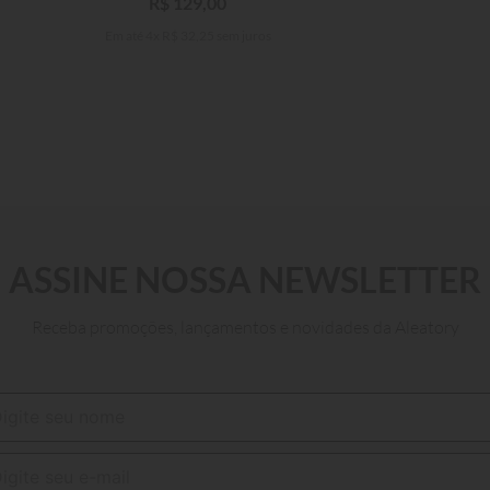
R$
129
,
00
Em até
4
x
R$
32
,
25
sem juros
ASSINE NOSSA NEWSLETTER
Receba promoções, lançamentos e novidades da Aleatory
P
M
G
GG