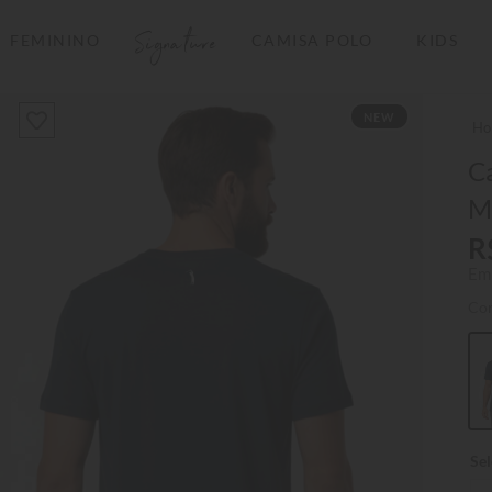
Signature
FEMININO
CAMISA POLO
KIDS
TERMOS MAIS BUSCADOS
NEW
1
º
camisas polo
2
º
camiseta listrada
C
M
3
º
boné
R
4
º
jaqueta
Em
5
º
camiseta
Co
6
º
pima
7
º
bermuda
8
º
kids
9
º
manga longa
10
º
piquet