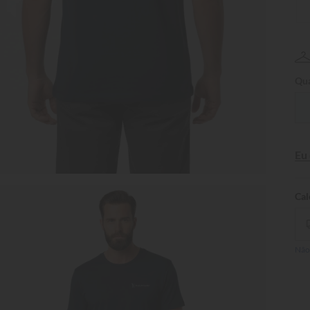
Qua
Eu
Não