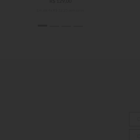
R$
129
,
00
Em até
4
x
R$
32
,
25
sem juros
P
M
G
GG