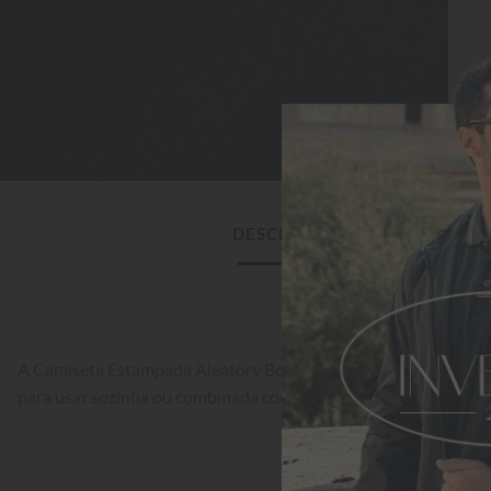
DESCRIÇÃO DO PRODUTO
A Camiseta Estampada Aleatory Boldest Marinho é o básico ele
para usar sozinha ou combinada com outras peças.