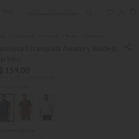
Olá, o que você procura hoje?
SALE
Lançamentos
Masculino
Roupas
Camisetas
amiseta Estampada Aleatory Boldest
arinho
$
159
,
00
 até
5
x
R$
31
,
80
sem juros
r:
Azul marinho