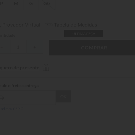
P
M
G
GG
Provador Virtual
Tabela de Medidas
ÚLTIMA PEÇA
ntidade
－
＋
COMPRAR
 quero de presente
 sei meu CEP