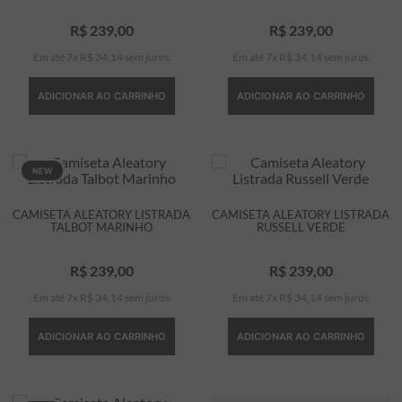
R$
239
,
00
R$
239
,
00
Em até
7
x
R$
34
,
14
sem juros
Em até
7
x
R$
34
,
14
sem juros
ADICIONAR AO CARRINHO
ADICIONAR AO CARRINHO
NEW
CAMISETA ALEATORY LISTRADA
CAMISETA ALEATORY LISTRADA
TALBOT MARINHO
RUSSELL VERDE
R$
239
,
00
R$
239
,
00
Em até
7
x
R$
34
,
14
sem juros
Em até
7
x
R$
34
,
14
sem juros
ADICIONAR AO CARRINHO
ADICIONAR AO CARRINHO