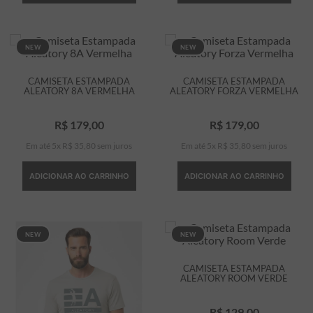
NEW
NEW
CAMISETA ESTAMPADA
CAMISETA ESTAMPADA
ALEATORY 8A VERMELHA
ALEATORY FORZA VERMELHA
R$
179
,
00
R$
179
,
00
Em até
5
x
R$
35
,
80
sem juros
Em até
5
x
R$
35
,
80
sem juros
ADICIONAR AO CARRINHO
ADICIONAR AO CARRINHO
NEW
NEW
CAMISETA ESTAMPADA
ALEATORY ROOM VERDE
R$
129
,
00