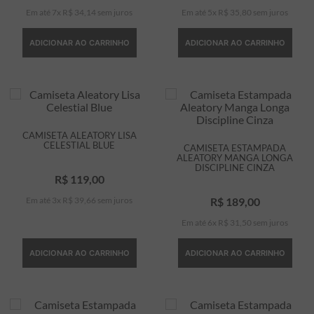
Em até
7
x
R$
34
,
14
sem juros
Em até
5
x
R$
35
,
80
sem juros
ADICIONAR AO CARRINHO
ADICIONAR AO CARRINHO
CAMISETA ALEATORY LISA
CELESTIAL BLUE
CAMISETA ESTAMPADA
ALEATORY MANGA LONGA
DISCIPLINE CINZA
R$
119
,
00
Em até
3
x
R$
39
,
66
sem juros
R$
189
,
00
Em até
6
x
R$
31
,
50
sem juros
ADICIONAR AO CARRINHO
ADICIONAR AO CARRINHO