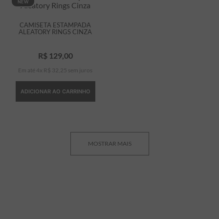
NEW
CAMISETA ESTAMPADA
ALEATORY RINGS CINZA
R$
129
,
00
Em até
4
x
R$
32
,
25
sem juros
ADICIONAR AO CARRINHO
MOSTRAR MAIS