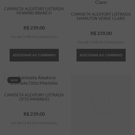
CAMISETA ALEATORY LISTRADA
HOWARD BRANCO
CAMISETA ALEATORY LISTRADA
HAMILTON VERDE CLARO
R$
239
,
00
R$
239
,
00
Em até
7
x
R$
34
,
14
sem juros
Em até
7
x
R$
34
,
14
sem juros
ADICIONAR AO CARRINHO
ADICIONAR AO CARRINHO
NEW
CAMISETA ALEATORY LISTRADA
OTTO MARINHO
R$
239
,
00
Em até
7
x
R$
34
,
14
sem juros