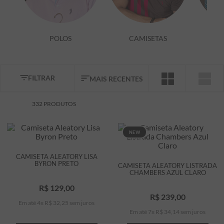
7
º
bermuda
8
º
kids
POLOS
CAMISETAS
9
º
manga longa
10
º
piquet
FILTRAR
MAIS RECENTES
332
PRODUTOS
NEW
CAMISETA ALEATORY LISA
BYRON PRETO
CAMISETA ALEATORY LISTRADA
CHAMBERS AZUL CLARO
R$
129
,
00
R$
239
,
00
Em até
4
x
R$
32
,
25
sem juros
Em até
7
x
R$
34
,
14
sem juros