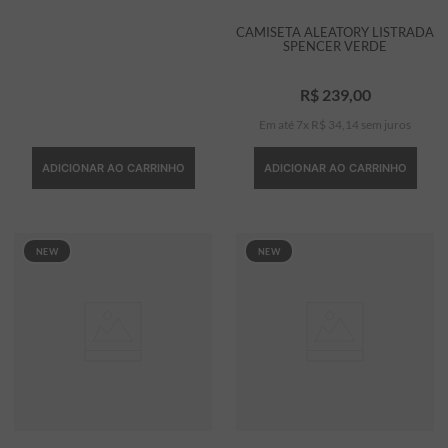
CAMISETA ALEATORY LISTRADA
SPENCER VERDE
R$
239
,
00
Em até
7
x
R$
34
,
14
sem juros
ADICIONAR AO CARRINHO
ADICIONAR AO CARRINHO
NEW
NEW