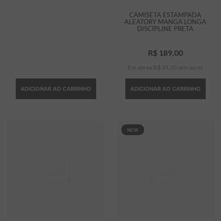
CAMISETA ESTAMPADA
ALEATORY MANGA LONGA
DISCIPLINE PRETA
R$
189
,
00
Em até
6
x
R$
31
,
50
sem juros
ADICIONAR AO CARRINHO
ADICIONAR AO CARRINHO
NEW