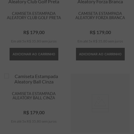
CAMISETA ESTAMPADA
CAMISETA ESTAMPADA
ALEATORY CLUB GOLF PRETA
ALEATORY FORZA BRANCA
R$
179
,
00
R$
179
,
00
Em até
5
x
R$
35
,
80
sem juros
Em até
5
x
R$
35
,
80
sem juros
ADICIONAR AO CARRINHO
ADICIONAR AO CARRINHO
CAMISETA ESTAMPADA
ALEATORY BALL CINZA
R$
179
,
00
Em até
5
x
R$
35
,
80
sem juros