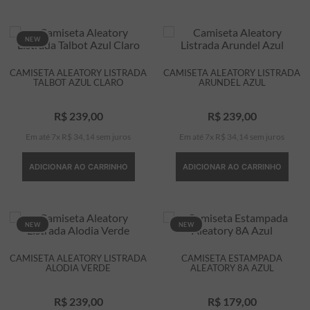
NEW
CAMISETA ALEATORY LISTRADA
CAMISETA ALEATORY LISTRADA
TALBOT AZUL CLARO
ARUNDEL AZUL
R$
239
,
00
R$
239
,
00
Em até
7
x
R$
34
,
14
sem juros
Em até
7
x
R$
34
,
14
sem juros
ADICIONAR AO CARRINHO
ADICIONAR AO CARRINHO
NEW
NEW
CAMISETA ALEATORY LISTRADA
CAMISETA ESTAMPADA
ALODIA VERDE
ALEATORY 8A AZUL
R$
239
,
00
R$
179
,
00