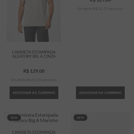
Em até
4
x
R$
32
,
25
sem juros
CAMISETA ESTAMPADA
ALEATORY BIG A CINZA
R$
129
,
00
Em até
4
x
R$
32
,
25
sem juros
ADICIONAR AO CARRINHO
ADICIONAR AO CARRINHO
NEW
NEW
CAMISETA ESTAMPADA