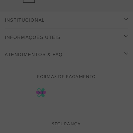
INSTITUCIONAL
CONHEÇA A ALEATORY
INFORMAÇÕES ÚTEIS
INDICAÇÃO E DESCONTO
COMO COMPRAR
ATENDIMENTOS & FAQ
PRAZOS DE ENTREGA
FALE CONOSCO
FORMAS DE PAGAMENTO
FORMAS DE PAGAMENTO
DÚVIDAS
POLÍTICA DE PRIVACIDADE
MINHA CONTA
TROCAS E DEVOLUÇÕES
MEUS PEDIDOS
CASHBACK
E-MAIL US ON 

ATENDIMENTO@ALEATORYSTORE.COM.BR
SEGURANÇA