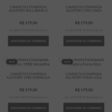
CAMISETA ESTAMPADA
CAMISETA ESTAMPADA
ALEATORY BALL BRANCA
ALEATORY 1988 CINZA
R$
179
,
00
R$
179
,
00
Em até
5
x
R$
35
,
80
sem juros
Em até
5
x
R$
35
,
80
sem juros
ADICIONAR AO CARRINHO
ADICIONAR AO CARRINHO
NEW
NEW
CAMISETA ESTAMPADA
CAMISETA ESTAMPADA
ALEATORY 1988 VERMELHA
ALEATORY FORZA AZUL
R$
179
,
00
R$
179
,
00
Em até
5
x
R$
35
,
80
sem juros
Em até
5
x
R$
35
,
80
sem juros
ADICIONAR AO CARRINHO
ADICIONAR AO CARRINHO