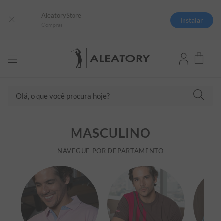
AleatoryStore
Instalar
Compras
Olá, o que você procura hoje?
TERMOS MAIS BUSCADOS
MASCULINO
1
º
camisas polo
2
º
camiseta listrada
NAVEGUE POR DEPARTAMENTO
3
º
boné
4
º
camiseta
5
º
jaqueta
6
º
pima