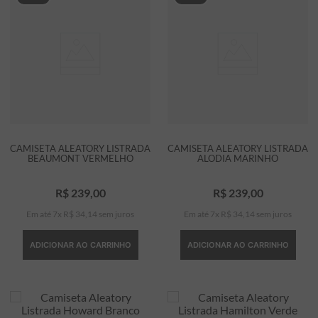
CAMISETA ALEATORY LISTRADA
CAMISETA ALEATORY LISTRADA
BEAUMONT VERMELHO
ALODIA MARINHO
R$
239
,
00
R$
239
,
00
Em até
7
x
R$
34
,
14
sem juros
Em até
7
x
R$
34
,
14
sem juros
ADICIONAR AO CARRINHO
ADICIONAR AO CARRINHO