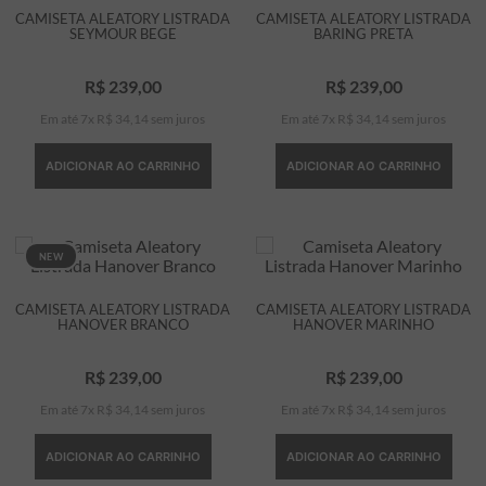
CAMISETA ALEATORY LISTRADA
CAMISETA ALEATORY LISTRADA
SEYMOUR BEGE
BARING PRETA
R$
239
,
00
R$
239
,
00
Em até
7
x
R$
34
,
14
sem juros
Em até
7
x
R$
34
,
14
sem juros
ADICIONAR AO CARRINHO
ADICIONAR AO CARRINHO
NEW
CAMISETA ALEATORY LISTRADA
CAMISETA ALEATORY LISTRADA
HANOVER BRANCO
HANOVER MARINHO
R$
239
,
00
R$
239
,
00
Em até
7
x
R$
34
,
14
sem juros
Em até
7
x
R$
34
,
14
sem juros
ADICIONAR AO CARRINHO
ADICIONAR AO CARRINHO