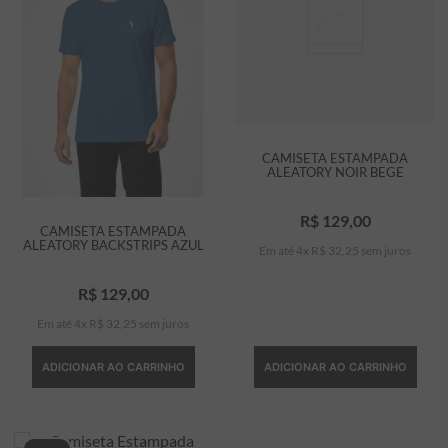
CAMISETA ESTAMPADA
ALEATORY NOIR BEGE
R$
129
,
00
CAMISETA ESTAMPADA
ALEATORY BACKSTRIPS AZUL
Em até
4
x
R$
32
,
25
sem juros
R$
129
,
00
Em até
4
x
R$
32
,
25
sem juros
ADICIONAR AO CARRINHO
ADICIONAR AO CARRINHO