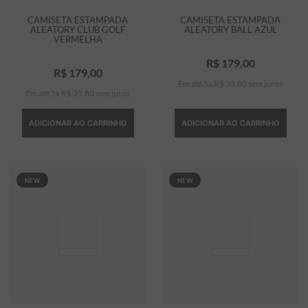
CAMISETA ESTAMPADA
CAMISETA ESTAMPADA
ALEATORY CLUB GOLF
ALEATORY BALL AZUL
VERMELHA
R$
179
,
00
R$
179
,
00
Em até
5
x
R$
35
,
80
sem juros
Em até
5
x
R$
35
,
80
sem juros
ADICIONAR AO CARRINHO
ADICIONAR AO CARRINHO
NEW
NEW