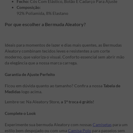
Fecho:
Cós Com Elástico, Botão E Cadarço Para Ajuste
Composição:
92% Poliamida, 8% Elastano
Por que escolher a Bermuda Aleatory?
Ideais para momentos de lazer e dias mais quentes, as Bermudas
Aleatory combinam tecidos leves e resistentes a um corte
moderno, que valoriza o visual. Conforto essencial sem abrir mão
da elegância que a nossa marca carrega.
Garantia de Ajuste Perfeito
Ficou em dúvida quanto ao tamanho? Confira a nossa
Tabela de
Medidas
logo acima.
Lembre-se: Na Aleatory Store,
a 1ª troca é grátis!
Complete o Look
Experimente sua bermuda Aleatory com nossas
Camisetas
para um
estilo bem despojado ou com uma
Camisa Polo
para passeios sem