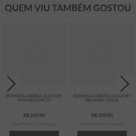
QUEM VIU TAMBÉM GOSTOU
BERMUDA HÍBRIDA ALEATORY
BERMUDA HÍBRIDA ALEATORY
MYKONOS PRETO
WALKWAY VERDE
R$
269
,
00
R$
209
,
00
Em até
8
x
R$
33
,
62
sem juros
Em até
6
x
R$
34
,
83
sem juros