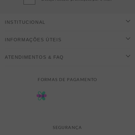
INSTITUCIONAL
CONHEÇA A ALEATORY
INFORMAÇÕES ÚTEIS
INDICAÇÃO E DESCONTO
COMO COMPRAR
ATENDIMENTOS & FAQ
PRAZOS DE ENTREGA
FALE CONOSCO
FORMAS DE PAGAMENTO
FORMAS DE PAGAMENTO
DÚVIDAS
POLÍTICA DE PRIVACIDADE
MINHA CONTA
TROCAS E DEVOLUÇÕES
MEUS PEDIDOS
CASHBACK
E-MAIL US ON 

ATENDIMENTO@ALEATORYSTORE.COM.BR
SEGURANÇA