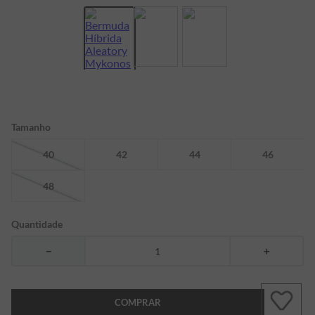
7
º
bermuda
8
º
kids
9
º
manga longa
10
º
piquet
Tamanho
40
42
44
46
48
Quantidade
－
＋
COMPRAR