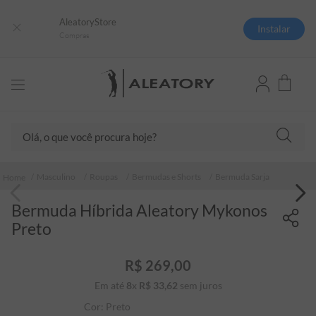
AleatoryStore
Instalar
Compras
Olá, o que você procura hoje?
TERMOS MAIS BUSCADOS
Masculino
Roupas
Bermudas e Shorts
Bermuda Sarja
1
º
camisas polo
Bermuda Híbrida Aleatory Mykonos
2
º
camiseta listrada
Preto
3
º
boné
4
º
jaqueta
R$
269
,
00
Em até
8
x
R$
33
5
,
º
62
sem juros
camiseta
Cor:
Preto
6
º
pima