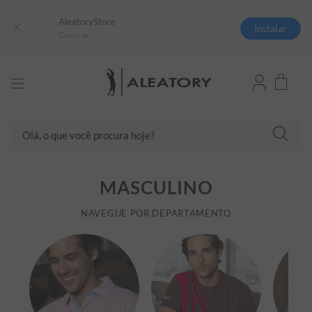
AleatoryStore
Instalar
Compras
Olá, o que você procura hoje?
TERMOS MAIS BUSCADOS
MASCULINO
1
º
camisas polo
2
º
camiseta listrada
NAVEGUE POR DEPARTAMENTO
3
º
boné
4
º
camiseta
5
º
pima
6
º
jaqueta