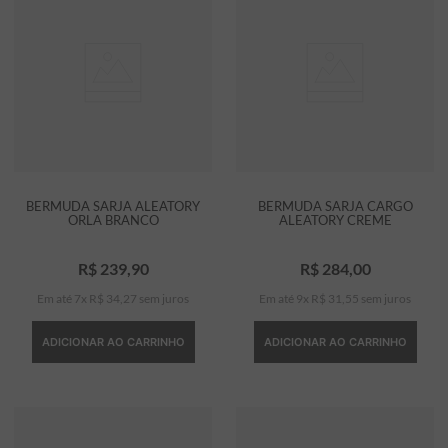
BERMUDA SARJA ALEATORY
BERMUDA SARJA CARGO
ORLA BRANCO
ALEATORY CREME
R$
239
,
90
R$
284
,
00
Em até
7
x
R$
34
,
27
sem juros
Em até
9
x
R$
31
,
55
sem juros
ADICIONAR AO CARRINHO
ADICIONAR AO CARRINHO