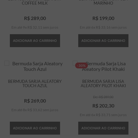
COFFEE MILK
MARINHO
R$
289
,
00
R$
199
,
00
Em até
9
x
R$
32
,
11
sem juros
Em até
6
x
R$
33
,
16
sem juros
ADICIONAR AO CARRINHO
ADICIONAR AO CARRINHO
-30%
BERMUDA SARJA ALEATORY
BERMUDA SARJA LISA
TOUCH AZUL
ALEATORY PILOT KHAKI
R$
289
,
00
R$
269
,
00
R$
202
,
30
Em até
8
x
R$
33
,
62
sem juros
Em até
6
x
R$
33
,
71
sem juros
ADICIONAR AO CARRINHO
ADICIONAR AO CARRINHO