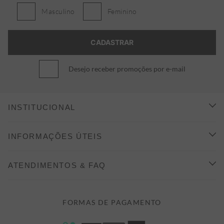
Masculino
Feminino
Desejo receber promoções por e-mail
INSTITUCIONAL
CONHEÇA A ALEATORY
INFORMAÇÕES ÚTEIS
INDICAÇÃO E DESCONTO
COMO COMPRAR
ATENDIMENTOS & FAQ
PRAZOS DE ENTREGA
FALE CONOSCO
FORMAS DE PAGAMENTO
FORMAS DE PAGAMENTO
DÚVIDAS
POLÍTICA DE PRIVACIDADE