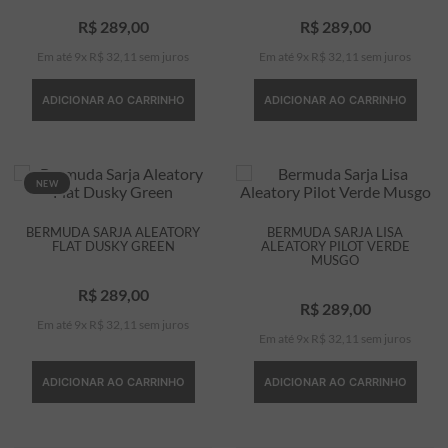
R$
289
,
00
R$
289
,
00
Em até
9
x
R$
32
,
11
sem juros
Em até
9
x
R$
32
,
11
sem juros
ADICIONAR AO CARRINHO
ADICIONAR AO CARRINHO
NEW
BERMUDA SARJA ALEATORY
BERMUDA SARJA LISA
FLAT DUSKY GREEN
ALEATORY PILOT VERDE
MUSGO
R$
289
,
00
R$
289
,
00
Em até
9
x
R$
32
,
11
sem juros
Em até
9
x
R$
32
,
11
sem juros
ADICIONAR AO CARRINHO
ADICIONAR AO CARRINHO