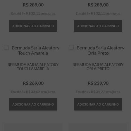
R$
289
,
00
R$
289
,
00
Em até
9
x
R$
32
,
11
sem juros
Em até
9
x
R$
32
,
11
sem juros
ADICIONAR AO CARRINHO
ADICIONAR AO CARRINHO
BERMUDA SARJA ALEATORY
BERMUDA SARJA ALEATORY
TOUCH AMARELA
ORLA PRETO
R$
269
,
00
R$
239
,
90
Em até
8
x
R$
33
,
62
sem juros
Em até
7
x
R$
34
,
27
sem juros
ADICIONAR AO CARRINHO
ADICIONAR AO CARRINHO