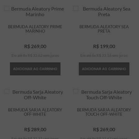
BERMUDA ALEATORY PRIME
BERMUDA ALEATORY SEA
MARINHO
PRETA
R$
269
,
00
R$
199
,
00
Em até
8
x
R$
33
,
62
sem juros
Em até
6
x
R$
33
,
16
sem juros
ADICIONAR AO CARRINHO
ADICIONAR AO CARRINHO
BERMUDA SARJA ALEATORY
BERMUDA SARJA ALEATORY
OFF-WHITE
TOUCH OFF-WHITE
R$
289
,
00
R$
269
,
00
Em até
9
x
R$
32
,
11
sem juros
Em até
8
x
R$
33
,
62
sem juros