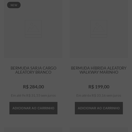
NEW
BERMUDA SARJA CARGO
BERMUDA HÍBRIDA ALEATORY
ALEATORY BRANCO
WALKWAY MARINHO
R$
284
,
00
R$
199
,
00
Em até
9
x
R$
31
,
55
sem juros
Em até
6
x
R$
33
,
16
sem juros
ADICIONAR AO CARRINHO
ADICIONAR AO CARRINHO