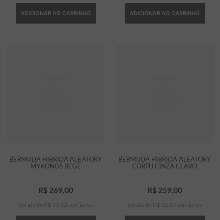
ADICIONAR AO CARRINHO
ADICIONAR AO CARRINHO
BERMUDA HÍBRIDA ALEATORY
BERMUDA HÍBRIDA ALEATORY
MYKONOS BEGE
CORFU CINZA CLARO
R$
269
,
00
R$
259
,
00
Em até
8
x
R$
33
,
62
sem juros
Em até
8
x
R$
32
,
37
sem juros