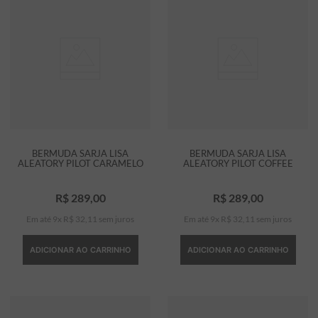
BERMUDA SARJA LISA
BERMUDA SARJA LISA
ALEATORY PILOT CARAMELO
ALEATORY PILOT COFFEE
R$
289
,
00
R$
289
,
00
Em até
9
x
R$
32
,
11
sem juros
Em até
9
x
R$
32
,
11
sem juros
ADICIONAR AO CARRINHO
ADICIONAR AO CARRINHO