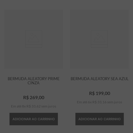
BERMUDA ALEATORY PRIME
BERMUDA ALEATORY SEA AZUL
CINZA
R$
199
,
00
R$
269
,
00
Em até
6
x
R$
33
,
16
sem juros
Em até
8
x
R$
33
,
62
sem juros
ADICIONAR AO CARRINHO
ADICIONAR AO CARRINHO