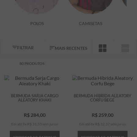
7
º
bermuda
8
º
manga longa
POLOS
CAMISETAS
9
º
kids
10
º
piquet
FILTRAR
MAIS RECENTES
80
PRODUTOS
BERMUDA SARJA CARGO
BERMUDA HÍBRIDA ALEATORY
ALEATORY KHAKI
CORFU BEGE
R$
284
,
00
R$
259
,
00
Em até
9
x
R$
31
,
55
sem juros
Em até
8
x
R$
32
,
37
sem juros