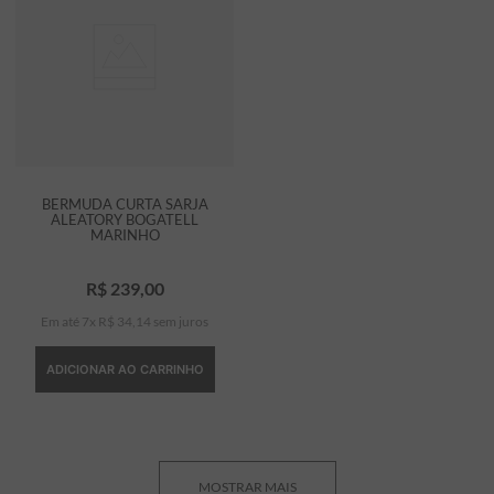
BERMUDA CURTA SARJA
ALEATORY BOGATELL
MARINHO
R$
239
,
00
Em até
7
x
R$
34
,
14
sem juros
ADICIONAR AO CARRINHO
MOSTRAR MAIS