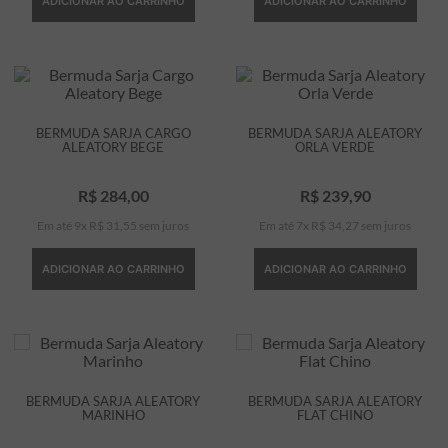
ADICIONAR AO CARRINHO
ADICIONAR AO CARRINHO
BERMUDA SARJA CARGO
BERMUDA SARJA ALEATORY
ALEATORY BEGE
ORLA VERDE
R$
284
,
00
R$
239
,
90
Em até
9
x
R$
31
,
55
sem juros
Em até
7
x
R$
34
,
27
sem juros
ADICIONAR AO CARRINHO
ADICIONAR AO CARRINHO
BERMUDA SARJA ALEATORY
BERMUDA SARJA ALEATORY
MARINHO
FLAT CHINO