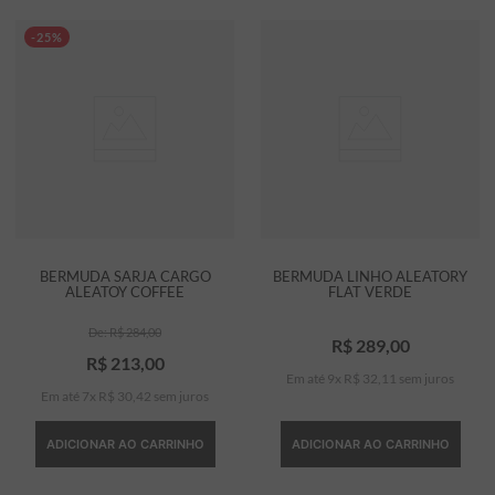
-25%
BERMUDA SARJA CARGO
BERMUDA LINHO ALEATORY
ALEATOY COFFEE
FLAT VERDE
R$
284
,
00
R$
289
,
00
R$
213
,
00
Em até
9
x
R$
32
,
11
sem juros
Em até
7
x
R$
30
,
42
sem juros
ADICIONAR AO CARRINHO
ADICIONAR AO CARRINHO