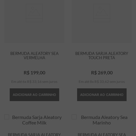
BERMUDA ALEATORY SEA
BERMUDA SARJA ALEATORY
VERMELHA
TOUCH PRETA
R$
199
,
00
R$
269
,
00
Em até
6
x
R$
33
,
16
sem juros
Em até
8
x
R$
33
,
62
sem juros
ADICIONAR AO CARRINHO
ADICIONAR AO CARRINHO
BERMUDA SARJA ALEATORY
BERMUDA ALEATORY SEA