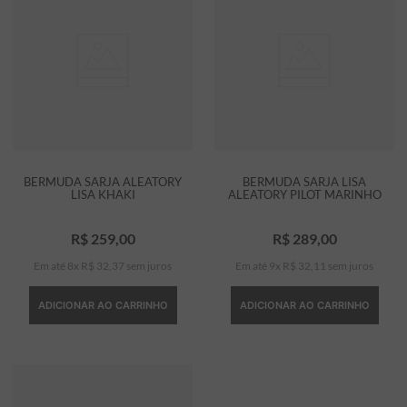
BERMUDA SARJA ALEATORY
BERMUDA SARJA LISA
LISA KHAKI
ALEATORY PILOT MARINHO
R$
259
,
00
R$
289
,
00
Em até
8
x
R$
32
,
37
sem juros
Em até
9
x
R$
32
,
11
sem juros
ADICIONAR AO CARRINHO
ADICIONAR AO CARRINHO