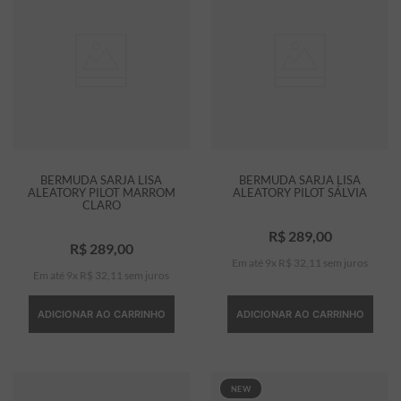
BERMUDA SARJA LISA
BERMUDA SARJA LISA
ALEATORY PILOT MARROM
ALEATORY PILOT SÁLVIA
CLARO
R$
289
,
00
R$
289
,
00
Em até
9
x
R$
32
,
11
sem juros
Em até
9
x
R$
32
,
11
sem juros
ADICIONAR AO CARRINHO
ADICIONAR AO CARRINHO
NEW