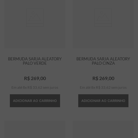
BERMUDA SARJA ALEATORY
BERMUDA SARJA ALEATORY
PALO VERDE
PALO CINZA
R$
269
,
00
R$
269
,
00
Em até
8
x
R$
33
,
62
sem juros
Em até
8
x
R$
33
,
62
sem juros
ADICIONAR AO CARRINHO
ADICIONAR AO CARRINHO