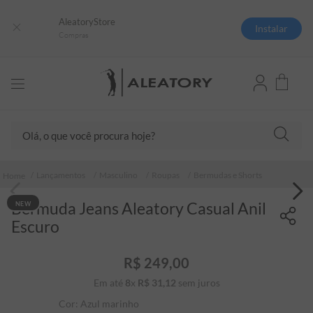
AleatoryStore
Instalar
Compras
Olá, o que você procura hoje?
TERMOS MAIS BUSCADOS
Lançamentos
Masculino
Roupas
Bermudas e Shorts
1
º
camisas polo
Bermuda Jeans Aleatory Casual Anil
NEW
2
º
camiseta listrada
Escuro
3
º
boné
4
º
camiseta
R$
249
,
00
Em até
8
x
R$
31
5
,
º
12
sem juros
pima
Cor:
Azul marinho
6
º
jaqueta