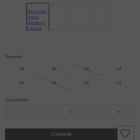
7
º
bermuda
8
º
manga longa
9
º
kids
10
º
piquet
Tamanho
38
40
42
44
46
48
50
52
Quantidade
－
＋
COMPRAR