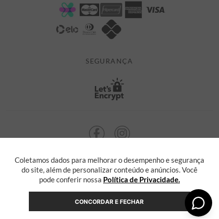
POLÍTICA DE PRIVACIDADE
MINHA CONTA
TROCAS E DEVOLUÇÕES
MEUS PEDIDOS
CASHBACK
E-MAIL US ON 

ATENDIMENTO@ALEATORYSTORE.COM.BR
SEGURANÇA
Coletamos dados para melhorar o desempenho e segurança
ALEATORY @ 2013 TODOS OS DIREITOS RESERVADOS. Radasha Comércio
Eletrônico e Serviços Ltda, com sede na Rua F, nº 329, LT12 QDXI
do site, além de personalizar conteúdo e anúncios. Você
Serra, Espírito Santo - ES, inscrita no CNPJ sob o nº 55.871.646/0001-36
pode conferir nossa
Política de Privacidade.
CONCORDAR E FECHAR