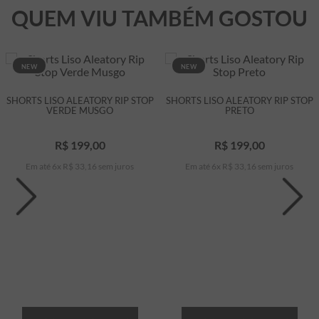
QUEM VIU TAMBÉM GOSTOU
NEW
NEW
SHORTS LISO ALEATORY RIP STOP
SHORTS LISO ALEATORY RIP STOP
VERDE MUSGO
PRETO
R$
199
,
00
R$
199
,
00
Em até
6
x
R$
33
,
16
sem juros
Em até
6
x
R$
33
,
16
sem juros