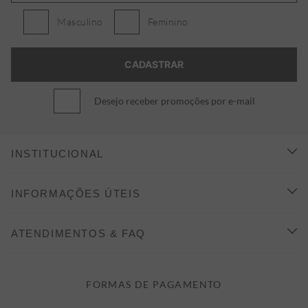
Masculino
Feminino
Desejo receber promoções por e-mail
INSTITUCIONAL
CONHEÇA A ALEATORY
INFORMAÇÕES ÚTEIS
INDICAÇÃO E DESCONTO
COMO COMPRAR
ATENDIMENTOS & FAQ
PRAZOS DE ENTREGA
FALE CONOSCO
FORMAS DE PAGAMENTO
FORMAS DE PAGAMENTO
DÚVIDAS